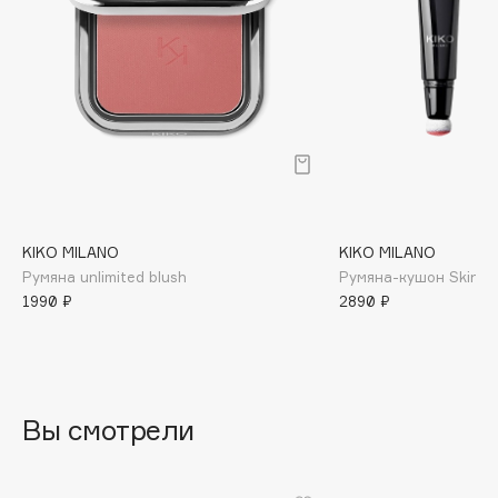
B
Babor
Baffy
Balmain Hair Couture
ЭКСКЛЮЗИВ
Banderas
Basicare
Batiste
Beauty Bomb
KIKO MILANO
KIKO MILANO
Румяна unlimited blush
Румяна-кушон Skin L
Beauty Pati
1990 ₽
2890 ₽
Beautyblades
НОВИНКА
beautyblender
Bebble
Beverly Hills Polo Club
Вы смотрели
Biodance
Bioderma