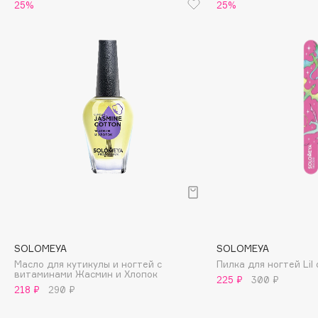
Biomed
25%
25%
Biorepair
Blanx
Blistex
BLOME
Boadicea The Victorious
Bobbi Brown
BOOMSHOP
BORK
Brunello Cucinelli
Bvlgari
by TERRY
BY WISHTREND
SOLOMEYA
SOLOMEYA
Byredo
Масло для кутикулы и ногтей с
Пилка для ногтей Lil
витаминами Жасмин и Хлопок
225 ₽
300 ₽
218 ₽
290 ₽
C