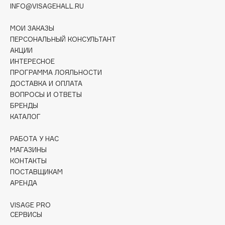
INFO@VISAGEHALL.RU
Collagenina
Consly
МОИ ЗАКАЗЫ
Corimo
ПЕРСОНАЛЬНЫЙ КОНСУЛЬТАНТ
CosRX
АКЦИИ
ИНТЕРЕСНОЕ
Cottolina
ПРОГРАММА ЛОЯЛЬНОСТИ
Crescina
ДОСТАВКА И ОПЛАТА
Cunzite
ВОПРОСЫ И ОТВЕТЫ
Curaprox
БРЕНДЫ
КАТАЛОГ
D
РАБОТА У НАС
МАГАЗИНЫ
КОНТАКТЫ
d'Alba
ПОСТАВЩИКАМ
DABO
АРЕНДА
DARLING*
VISAGE PRO
Darphin
СЕРВИСЫ
Davines