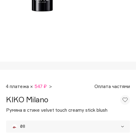
Подарки
Tom Ford
HFC
Для дома
Angiopharm
Техника
KIKO Milano
Estée Lauder
Clarins
0 - 9
100BON
4 платежа ×
547 ₽
>
Оплата частями
22|11
KIKO Milano
A
Румяна в стике velvet touch creamy stick blush
Acqua di Parma
08
Acque di Italia