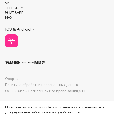
VK
Deonica
TELEGRAM
Dessange
WHATSAPP
MAX
Dior
Divage
IOS & Android >
Dolce & Gabbana
Dolomit
Dorco
DP Daily Perfection
Dr. Vranjes Firenze
Dr.Althea
Dr.Ceuracle
Оферта
Dr.Jart+
Политика обработки персональных данных
DSD de Luxe
ООО «Визаж косметикс» Все права защищены
Dyson
Мы используем файлы cookies и технологии веб-аналитики
для улучшения работы сайта и удобства его