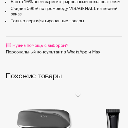
упаковка сверху украшена логотипом KK. Удобная
Карта 10% всем зарегистрированным пользователям
форма карандаша позволяет легко, но точно и
Apagard
Скидка 500 ₽ по промокоду VISAGEHALL на первый
профессионально подчеркнуть и придать форму чертам
заказ
Aravia Professional
лица.
Только сертифицированные товары
Arcadia
Средство прошло дерматологические испытания. Не
вызывает угревой сыпи.
Archetype
Architect Demidoff
Нужна помощь с выбором?
ARIVE MAKEUP
Персональный консультант в WhatsApp и Max
Art&Fact
Art-Visage
Artdeco
Похожие товары
Astra
Atelier Rebul
Augustinus Bader
Aveda
Avene