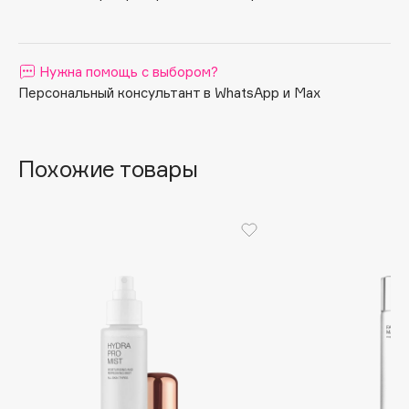
Apagard
Aravia Professional
Нужна помощь с выбором?
Arcadia
Персональный консультант в WhatsApp и Max
Archetype
Architect Demidoff
ARIVE MAKEUP
Похожие товары
Art&Fact
Art-Visage
Artdeco
Astra
Atelier Rebul
Augustinus Bader
Aveda
Avene