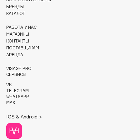
БРЕНДЫ
Cadence
КАТАЛОГ
Capelli Dorati
РАБОТА У НАС
Carbon Theory
МАГАЗИНЫ
Carmex
КОНТАКТЫ
Carolina Herrera
ПОСТАВЩИКАМ
АРЕНДА
Catrice
Celimax
VISAGE PRO
Cettua
СЕРВИСЫ
Chupa Chups
VK
Clarette
TELEGRAM
WHATSAPP
Clarins
MAX
Clarins Precious
НОВИНКА
IOS & Android >
Clinique
Clive Christian
Club De Nuit