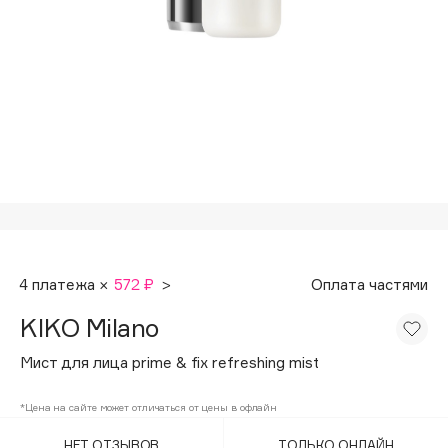
Подарки
Tom Ford
HFC
Для дома
Angiopharm
Техника
KIKO Milano
Estée Lauder
Clarins
0 - 9
100BON
4 платежа ×
572 ₽
>
Оплата частями
22|11
KIKO Milano
A
Мист для лица prime & fix refreshing mist
Acqua di Parma
*Цена на сайте может отличаться от цены в офлайн
Acque di Italia
НЕТ ОТЗЫВОВ
ТОЛЬКО ОНЛАЙН