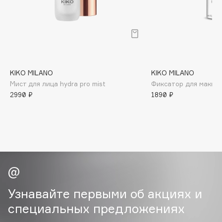
B
Babor
Baffy
Balmain Hair Couture
ЭКСКЛЮЗИВ
Banderas
KIKO MILANO
KIKO MILANO
Мист для лица hydra pro mist
Фиксатор для макияж
Basicare
2990 ₽
1890 ₽
Batiste
Beauty Bomb
Beauty Pati
Beautyblades
НОВИНКА
beautyblender
Bebble
Beverly Hills Polo Club
Узнавайте первыми об акциях и
Biodance
специальных предложениях
Bioderma