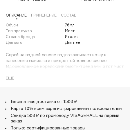
Adele for you
Финал лета
Advante
ЭКСКЛЮЗИВ
ОПИСАНИЕ
ПРИМЕНЕНИЕ
СОСТАВ
1 АВГ - 31 АВГ
Aesop
Объем
70мл
Age Stop
Тип продукта
Мист
ЭКСКЛЮЗИВ
Страна бренда
Италия
AHFA Cosmetics
Для кого
Для нее
Ajmal
Спрей на водной основе подготавливает кожу к
Alix Avien
нанесению макияжа и придает ей нежное сияние.
Allies of Skin
Вдохновленное корейскими бьюти-трендами, этот мист
AMAN
выполняет сразу несколько функций.
Спрей можно использовать как перед нанесением
ЕЩЁ
Amina Daudova Brushes
макияжа в качестве освежающего праймера, так и
Amouage
поверх косметики, чтобы зафиксировать макияж и
продлить его стойкость.
Amuleto Di Casa
Формула на водной основе покрывает кожу невесомой и
Бесплатная доставка от 1500 ₽
Angiopharm
ЭКСКЛЮЗИВ
абсолютно нелипкой вуалью, создавая невероятное
Карта 10% всем зарегистрированным пользователям
Annbeauty
ощущение свежести.
Скидка 500 ₽ по промокоду VISAGEHALL на первый
Anua
заказ
Только сертифицированные товары
Apadent