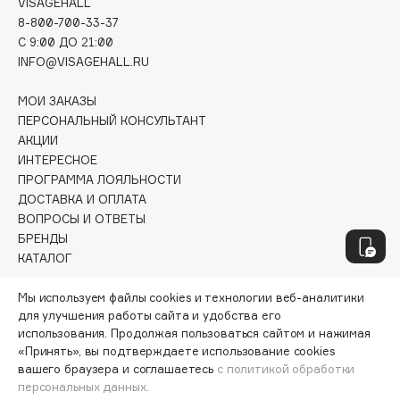
VISAGEHALL
Fillerina
8-800-700-33-37
C 9:00 ДО 21:00
Fiona Franchimon
INFO@VISAGEHALL.RU
Flipper
FLOEMA
МОИ ЗАКАЗЫ
Floraïku
ПЕРСОНАЛЬНЫЙ КОНСУЛЬТАНТ
АКЦИИ
Forlle'd
ЭКСКЛЮЗИВ
ИНТЕРЕСНОЕ
Fragrance Du Bois
ПРОГРАММА ЛОЯЛЬНОСТИ
Frederic Malle
ДОСТАВКА И ОПЛАТА
ВОПРОСЫ И ОТВЕТЫ
Frudia
БРЕНДЫ
Funny Organix
КАТАЛОГ
РАБОТА У НАС
Мы используем файлы cookies и технологии веб-аналитики
G
для улучшения работы сайта и удобства его
МАГАЗИНЫ
использования. Продолжая пользоваться сайтом и нажимая
КОНТАКТЫ
Garnier
«Принять», вы подтверждаете использование cookies
ПОСТАВЩИКАМ
вашего браузера и соглашаетесь
с политикой обработки
Gecko
АРЕНДА
персональных данных.