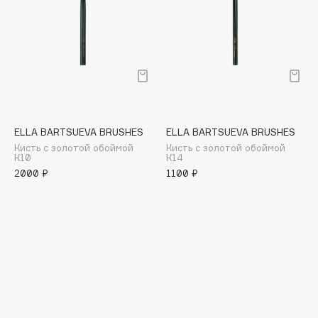
Deonica
Dessange
Dior
Divage
Dolce & Gabbana
Dolomit
Dorco
ELLA BARTSUEVA BRUSHES
ELLA BARTSUEVA BRUSHES
Кисть с золотой обоймой
Кисть с золотой обоймой
DP Daily Perfection
К10
К14
Dr. Vranjes Firenze
2000 ₽
1100 ₽
Dr.Althea
Dr.Ceuracle
Dr.Jart+
DSD de Luxe
Dyson