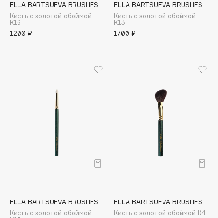
ELLA BARTSUEVA BRUSHES
ELLA BARTSUEVA BRUSHES
Apagard
Кисть с золотой обоймой
Кисть с золотой обоймой
К16
К13
Aravia Professional
1200 ₽
1700 ₽
Arcadia
Archetype
Architect Demidoff
ARIVE MAKEUP
Art&Fact
Art-Visage
Artdeco
Astra
Atelier Rebul
Augustinus Bader
Aveda
Avene
ELLA BARTSUEVA BRUSHES
ELLA BARTSUEVA BRUSHES
Кисть с золотой обоймой
Кисть с золотой обоймой К4