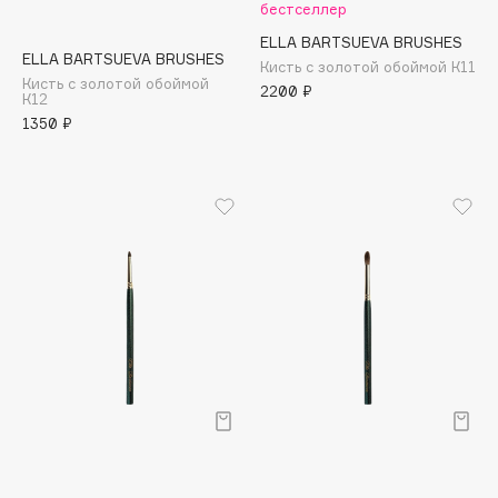
бестселлер
Adele for you
Финал лета
ELLA BARTSUEVA BRUSHES
Advante
ЭКСКЛЮЗИВ
ELLA BARTSUEVA BRUSHES
Кисть с золотой обоймой К11
1 АВГ - 31 АВГ
Aesop
Кисть с золотой обоймой
2200 ₽
К12
Age Stop
ЭКСКЛЮЗИВ
1350 ₽
AHFA Cosmetics
Ajmal
Alix Avien
Allies of Skin
AMAN
Amina Daudova Brushes
Amouage
Amuleto Di Casa
Angiopharm
ЭКСКЛЮЗИВ
Annbeauty
Anua
Apadent