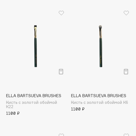
Biomed
Biorepair
Blanx
Blistex
BLOME
Boadicea The Victorious
Bobbi Brown
BOOMSHOP
BORK
Brunello Cucinelli
Bvlgari
by TERRY
ELLA BARTSUEVA BRUSHES
ELLA BARTSUEVA BRUSHES
Кисть с золотой обоймой
Кисть с золотой обоймой К6
BY WISHTREND
К22
1100 ₽
Byredo
1100 ₽
C