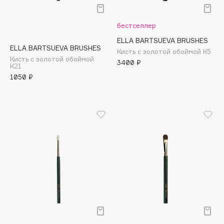
Подарки
Tom Ford
HFC
Для дома
бестселлер
Angiopharm
ELLA BARTSUEVA BRUSHES
Техника
KIKO Milano
ELLA BARTSUEVA BRUSHES
Кисть с золотой обоймой К5
Estée Lauder
Кисть с золотой обоймой
3400 ₽
К21
Clarins
1050 ₽
0 - 9
100BON
22|11
A
Acqua di Parma
Acque di Italia