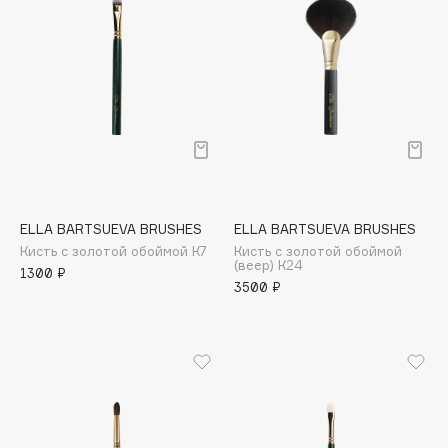
Collagenina
Consly
Corimo
CosRX
Cottolina
Crescina
Cunzite
Curaprox
ELLA BARTSUEVA BRUSHES
ELLA BARTSUEVA BRUSHES
Кисть с золотой обоймой К7
Кисть с золотой обоймой
(веер) К24
D
1300 ₽
3500 ₽
d'Alba
DABO
DARLING*
Darphin
Davines