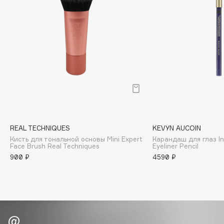
Biomed
Biorepair
Blanx
Blistex
BLOME
Boadicea The Victorious
Bobbi Brown
BOOMSHOP
BORK
REAL TECHNIQUES
KEVYN AUCOIN
Brunello Cucinelli
Кисть для тональной основы Mini Expert
Карандаш для глаз In
Bvlgari
Face Brush Real Techniques
Eyeliner Pencil
by TERRY
900 ₽
4590 ₽
BY WISHTREND
Byredo
C