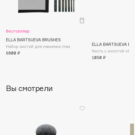
B
Babor
Baffy
бестселлер
Balmain Hair Couture
ЭКСКЛЮЗИВ
ELLA BARTSUEVA BRUSHES
Banderas
ELLA BARTSUEVA BR
Набор кистей для макияжа глаз
Кисть с золотой обо
Basicare
6800 ₽
1050 ₽
Batiste
Beauty Bomb
Beauty Pati
Beautyblades
Вы смотрели
НОВИНКА
beautyblender
Bebble
Beverly Hills Polo Club
Biodance
Bioderma