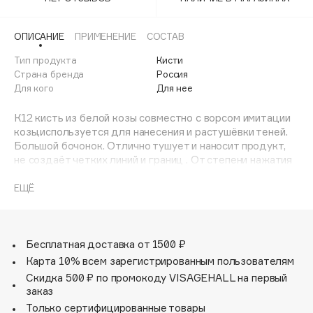
Adele for you
Финал лета
Advante
ЭКСКЛЮЗИВ
ОПИСАНИЕ
ПРИМЕНЕНИЕ
СОСТАВ
1 АВГ - 31 АВГ
Aesop
Тип продукта
Кисти
Age Stop
Страна бренда
Россия
ЭКСКЛЮЗИВ
Для кого
Для нее
AHFA Cosmetics
Ajmal
К12 кисть из белой козы совместно с ворсом имитации
козы,используется для нанесения и растушёвки теней.
Alix Avien
Большой бочонок. Отлично тушует и наносит продукт,
Allies of Skin
не создаёт четких линий и границ . От степени нажатия
AMAN
на кисть варьирует насыщенность цвета.
ЕЩЁ
Amina Daudova Brushes
Amouage
Amuleto Di Casa
Бесплатная доставка от 1500 ₽
Angiopharm
ЭКСКЛЮЗИВ
Карта 10% всем зарегистрированным пользователям
Annbeauty
Скидка 500 ₽ по промокоду VISAGEHALL на первый
Anua
заказ
Только сертифицированные товары
Apadent