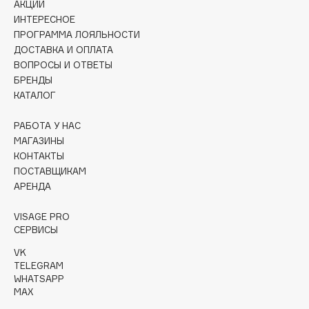
АКЦИИ
Collagenina
ИНТЕРЕСНОЕ
Consly
ПРОГРАММА ЛОЯЛЬНОСТИ
Corimo
ДОСТАВКА И ОПЛАТА
ВОПРОСЫ И ОТВЕТЫ
CosRX
БРЕНДЫ
Cottolina
КАТАЛОГ
Crescina
Cunzite
РАБОТА У НАС
МАГАЗИНЫ
Curaprox
КОНТАКТЫ
ПОСТАВЩИКАМ
АРЕНДА
D
VISAGE PRO
d'Alba
СЕРВИСЫ
DABO
VK
DARLING*
TELEGRAM
WHATSAPP
Darphin
MAX
Davines