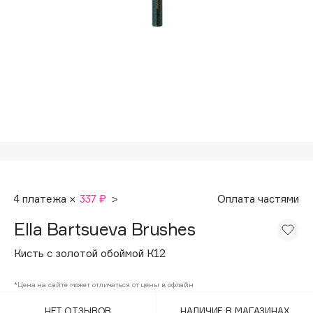
Подарки
Tom Ford
HFC
Для дома
Angiopharm
Техника
KIKO Milano
Estée Lauder
Clarins
0 - 9
100BON
4 платежа ×
337 ₽
>
Оплата частями
22|11
Ella Bartsueva Brushes
A
Кисть с золотой обоймой К12
Acqua di Parma
*Цена на сайте может отличаться от цены в офлайн
Acque di Italia
НЕТ ОТЗЫВОВ
НАЛИЧИЕ В МАГАЗИНАХ