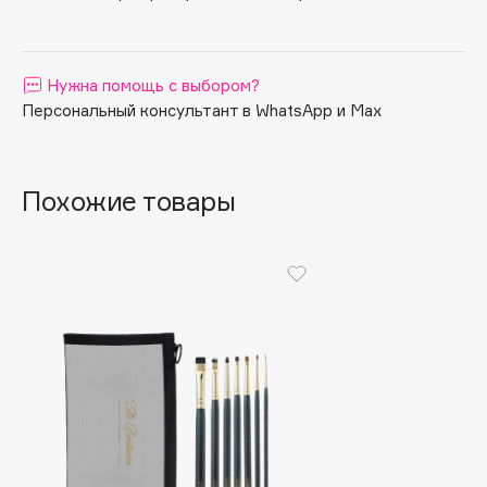
Apagard
Aravia Professional
Нужна помощь с выбором?
Arcadia
Персональный консультант в WhatsApp и Max
Archetype
Architect Demidoff
ARIVE MAKEUP
Похожие товары
Art&Fact
Art-Visage
Artdeco
Astra
Atelier Rebul
Augustinus Bader
Aveda
Avene