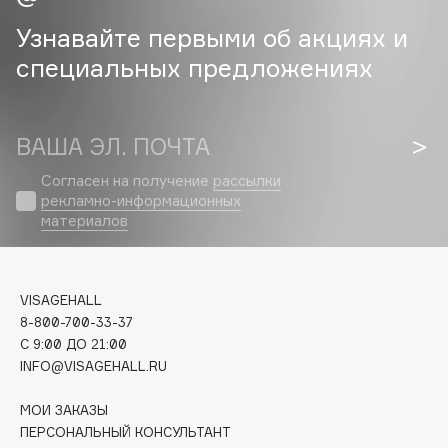
Узнавайте первыми об акциях и
Cadence
специальных предложениях
Capelli Dorati
Carbon Theory
Carmex
ВАША ЭЛ. ПОЧТА
Carolina Herrera
Catrice
Согласен на получение
рассылки
рекламно-информационных
Celimax
материалов
Cettua
Chupa Chups
Clarette
VISAGEHALL
Clarins
8-800-700-33-37
C 9:00 ДО 21:00
Clarins Precious
НОВИНКА
INFO@VISAGEHALL.RU
Clinique
Clive Christian
МОИ ЗАКАЗЫ
ПЕРСОНАЛЬНЫЙ КОНСУЛЬТАНТ
Club De Nuit