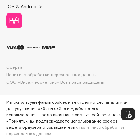
Deonica
IOS & Android >
Dessange
Dior
Divage
Dolce & Gabbana
Dolomit
Dorco
DP Daily Perfection
Оферта
Политика обработки персональных данных
Dr. Vranjes Firenze
ООО «Визаж косметикс» Все права защищены
Dr.Althea
Dr.Ceuracle
Dr.Jart+
Мы используем файлы cookies и технологии веб-аналитики
для улучшения работы сайта и удобства его
DSD de Luxe
использования. Продолжая пользоваться сайтом и нажимая
Dyson
«Принять», вы подтверждаете использование cookies
вашего браузера и соглашаетесь
с политикой обработки
персональных данных.
ДОБАВИТЬ В КОРЗИНУ
1350 ₽