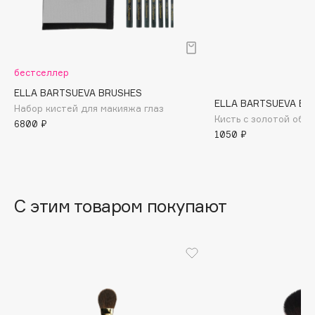
B
Babor
Baffy
бестселлер
Balmain Hair Couture
ЭКСКЛЮЗИВ
ELLA BARTSUEVA BRUSHES
Banderas
ELLA BARTSUEVA BR
Набор кистей для макияжа глаз
Кисть с золотой обо
Basicare
6800 ₽
1050 ₽
Batiste
Beauty Bomb
Beauty Pati
Beautyblades
С этим товаром покупают
НОВИНКА
beautyblender
Bebble
Beverly Hills Polo Club
Biodance
Bioderma