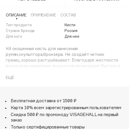
Adele for you
Финал лета
Advante
ЭКСКЛЮЗИВ
ОПИСАНИЕ
ПРИМЕНЕНИЕ
СОСТАВ
1 АВГ - 31 АВГ
Aesop
Тип продукта
Кисти
Age Stop
Страна бренда
Россия
ЭКСКЛЮЗИВ
Для кого
Для нее
AHFA Cosmetics
Ajmal
К4 скошенная кисть для нанесения
румян,скульптора,бронзера. Не создаёт четких
Alix Avien
границ,хорошо растушёвывает. Благодаря жесткости
Allies of Skin
ворса козы нанесение продуктов происходит быстро и
AMAN
качественно.
ЕЩЁ
Amina Daudova Brushes
Amouage
Amuleto Di Casa
Бесплатная доставка от 1500 ₽
Angiopharm
ЭКСКЛЮЗИВ
Карта 10% всем зарегистрированным пользователям
Annbeauty
Скидка 500 ₽ по промокоду VISAGEHALL на первый
Anua
заказ
Только сертифицированные товары
Apadent