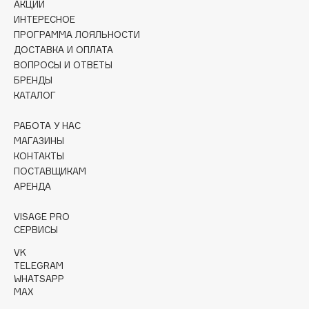
АКЦИИ
Collagenina
ИНТЕРЕСНОЕ
Consly
ПРОГРАММА ЛОЯЛЬНОСТИ
Corimo
ДОСТАВКА И ОПЛАТА
ВОПРОСЫ И ОТВЕТЫ
CosRX
БРЕНДЫ
Cottolina
КАТАЛОГ
Crescina
Cunzite
РАБОТА У НАС
МАГАЗИНЫ
Curaprox
КОНТАКТЫ
ПОСТАВЩИКАМ
АРЕНДА
D
VISAGE PRO
d'Alba
СЕРВИСЫ
DABO
VK
DARLING*
TELEGRAM
WHATSAPP
Darphin
MAX
Davines