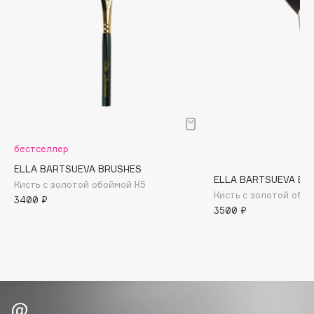
Biomed
Biorepair
Blanx
Blistex
BLOME
Boadicea The Victorious
Bobbi Brown
BOOMSHOP
бестселлер
BORK
ELLA BARTSUEVA BRUSHES
ELLA BARTSUEVA BR
Brunello Cucinelli
Кисть с золотой обоймой К5
Кисть с золотой обой
3400 ₽
Bvlgari
3500 ₽
by TERRY
BY WISHTREND
Byredo
C