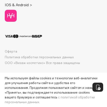
Deonica
IOS & Android >
Dessange
Dior
Divage
Dolce & Gabbana
Dolomit
Dorco
DP Daily Perfection
Оферта
Политика обработки персональных данных
Dr. Vranjes Firenze
ООО «Визаж косметикс» Все права защищены
Dr.Althea
Dr.Ceuracle
Dr.Jart+
Мы используем файлы cookies и технологии веб-аналитики
для улучшения работы сайта и удобства его
DSD de Luxe
использования. Продолжая пользоваться сайтом и нажимая
Dyson
«Принять», вы подтверждаете использование cookies
вашего браузера и соглашаетесь
с политикой обработки
персональных данных.
ДОБАВИТЬ В КОРЗИНУ
1600 ₽