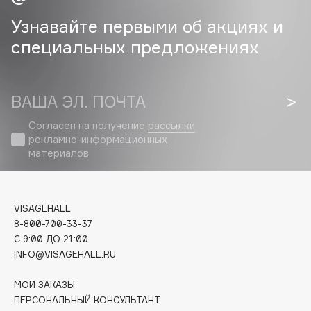
Узнавайте первыми об акциях и
Cadence
специальных предложениях
Capelli Dorati
Carbon Theory
Carmex
ВАША ЭЛ. ПОЧТА
Carolina Herrera
Catrice
Согласен на получение
рассылки
рекламно-информационных
Celimax
материалов
Cettua
Chupa Chups
Clarette
VISAGEHALL
Clarins
8-800-700-33-37
C 9:00 ДО 21:00
Clarins Precious
НОВИНКА
INFO@VISAGEHALL.RU
Clinique
Clive Christian
МОИ ЗАКАЗЫ
ПЕРСОНАЛЬНЫЙ КОНСУЛЬТАНТ
Club De Nuit