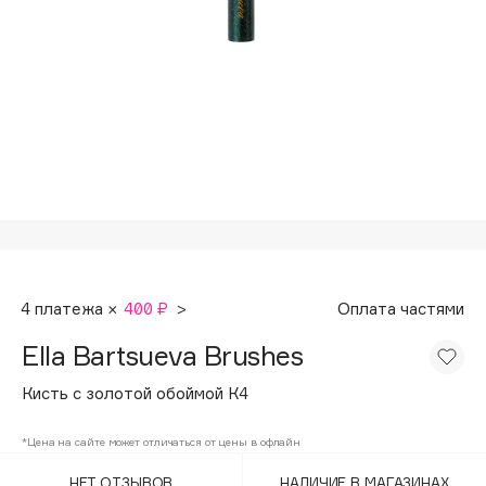
Подарки
Tom Ford
HFC
Для дома
Angiopharm
Техника
KIKO Milano
Estée Lauder
Clarins
0 - 9
100BON
4 платежа ×
400 ₽
>
Оплата частями
22|11
Ella Bartsueva Brushes
A
Кисть с золотой обоймой К4
Acqua di Parma
*Цена на сайте может отличаться от цены в офлайн
Acque di Italia
НЕТ ОТЗЫВОВ
НАЛИЧИЕ В МАГАЗИНАХ