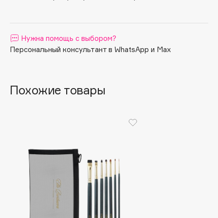
Apagard
Aravia Professional
Нужна помощь с выбором?
Arcadia
Персональный консультант в WhatsApp и Max
Archetype
Architect Demidoff
ARIVE MAKEUP
Похожие товары
Art&Fact
Art-Visage
Artdeco
Astra
Atelier Rebul
Augustinus Bader
Aveda
Avene