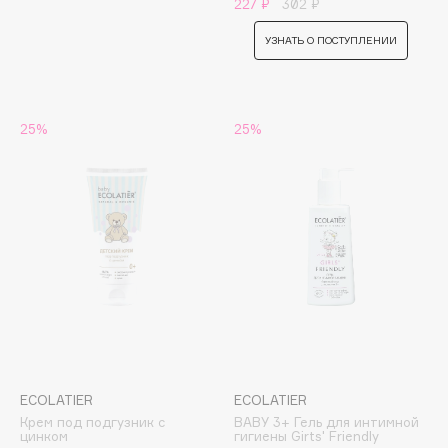
227 ₽
302 ₽
Apagard
УЗНАТЬ О ПОСТУПЛЕНИИ
Aravia Professional
Arcadia
Archetype
25%
25%
Architect Demidoff
ARIVE MAKEUP
Art&Fact
Art-Visage
Artdeco
Astra
Atelier Rebul
Augustinus Bader
Aveda
Avene
ECOLATIER
ECOLATIER
Крем под подгузник с
BABY 3+ Гель для интимной
цинком
гигиены Girts' Friendly