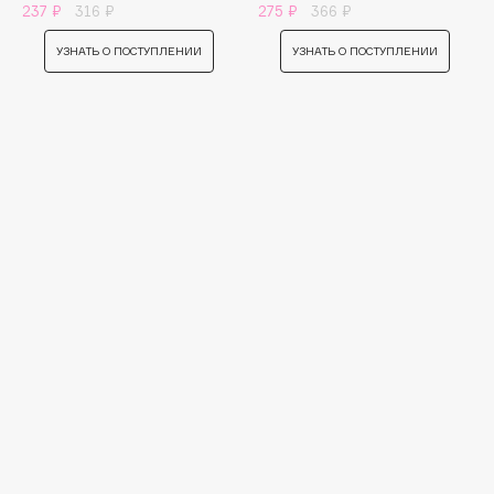
B
237 ₽
316 ₽
275 ₽
366 ₽
УЗНАТЬ О ПОСТУПЛЕНИИ
УЗНАТЬ О ПОСТУПЛЕНИИ
Babor
Baffy
Balmain Hair Couture
ЭКСКЛЮЗИВ
Banderas
Basicare
Batiste
Beauty Bomb
Beauty Pati
Beautyblades
НОВИНКА
beautyblender
Bebble
Beverly Hills Polo Club
Biodance
Bioderma