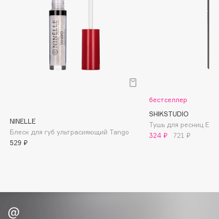
Biomed
Biorepair
Blanx
Blistex
BLOME
Boadicea The Victorious
Bobbi Brown
BOOMSHOP
бестселлер
BORK
SHIKSTUDIO
NINELLE
Тушь для ресниц Extr
Brunello Cucinelli
Блеск для губ ультрасияющий Tango
324 ₽
721 ₽
Bvlgari
529 ₽
by TERRY
BY WISHTREND
Byredo
C