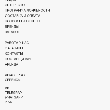
Collagenina
ИНТЕРЕСНОЕ
Consly
ПРОГРАММА ЛОЯЛЬНОСТИ
ДОСТАВКА И ОПЛАТА
Corimo
ВОПРОСЫ И ОТВЕТЫ
CosRX
БРЕНДЫ
Cottolina
КАТАЛОГ
Crescina
РАБОТА У НАС
Cunzite
МАГАЗИНЫ
Curaprox
КОНТАКТЫ
ПОСТАВЩИКАМ
АРЕНДА
D
VISAGE PRO
d'Alba
СЕРВИСЫ
DABO
VK
TELEGRAM
DARLING*
WHATSAPP
Darphin
MAX
Davines