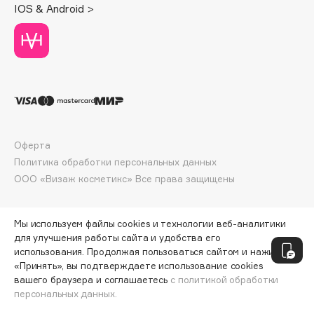
IOS & Android >
Deonica
Dessange
Dior
Divage
Dolce & Gabbana
Dolomit
Dorco
Оферта
DP Daily Perfection
Политика обработки персональных данных
Dr. Vranjes Firenze
ООО «Визаж косметикс» Все права защищены
Dr.Althea
Dr.Ceuracle
Мы используем файлы cookies и технологии веб-аналитики
Dr.Jart+
для улучшения работы сайта и удобства его
DSD de Luxe
использования. Продолжая пользоваться сайтом и нажимая
Dyson
«Принять», вы подтверждаете использование cookies
вашего браузера и соглашаетесь
с политикой обработки
персональных данных.
ДОБАВИТЬ В КОРЗИНУ
377 ₽
502 ₽