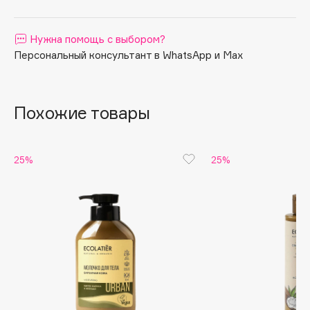
Apagard
Aravia Professional
Нужна помощь с выбором?
Персональный консультант в WhatsApp и Max
Arcadia
Archetype
Architect Demidoff
Похожие товары
ARIVE MAKEUP
Art&Fact
Art-Visage
25%
25%
Artdeco
Astra
Atelier Rebul
Augustinus Bader
Aveda
Avene