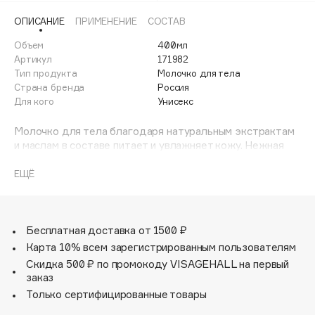
Adele for you
ОПИСАНИЕ
ПРИМЕНЕНИЕ
СОСТАВ
Финал лета
Advante
ЭКСКЛЮЗИВ
Объем
400мл
1 АВГ - 31 АВГ
Aesop
Артикул
171982
Age Stop
Тип продукта
Молочко для тела
ЭКСКЛЮЗИВ
Страна бренда
Россия
AHFA Cosmetics
Для кого
Унисекс
Ajmal
Молочко для тела благодаря натуральным экстрактам
Alix Avien
и маслам в составе питает и увлажняет кожу. Нежная
Allies of Skin
текстура и легкий аромат заставляют забыть о
AMAN
городской суете, дарят гармонию и прекрасное
ЕЩЁ
настроение.
Amina Daudova Brushes
Продукт содержит более 98% ингредиентов
Amouage
растительного происхождения.
Бесплатная доставка от 1500 ₽
Amuleto Di Casa
Карта 10% всем зарегистрированным пользователям
Angiopharm
ЭКСКЛЮЗИВ
Скидка 500 ₽ по промокоду VISAGEHALL на первый
Annbeauty
заказ
Anua
Только сертифицированные товары
Apadent