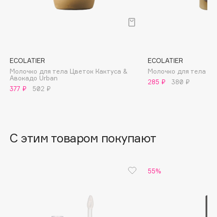
B
Babor
Baffy
Balmain Hair Couture
ЭКСКЛЮЗИВ
ECOLATIER
ECOLATIER
Banderas
Молочко для тела Цветок Кактуса &
Молочко для тела
Авокадо Urban
285 ₽
380 ₽
Basicare
377 ₽
502 ₽
Batiste
Beauty Bomb
Beauty Pati
С этим товаром покупают
Beautyblades
НОВИНКА
beautyblender
Bebble
55%
Beverly Hills Polo Club
Biodance
Bioderma