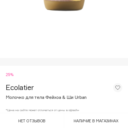
Подарки
Tom Ford
HFC
Для дома
Angiopharm
Техника
KIKO Milano
Estée Lauder
Clarins
0 - 9
25%
100BON
22|11
Ecolatier
Молочко для тела Фейхоа & Ши Urban
A
*Цена на сайте может отличаться от цены в офлайн
Acqua di Parma
НЕТ ОТЗЫВОВ
НАЛИЧИЕ В МАГАЗИНАХ
Acque di Italia