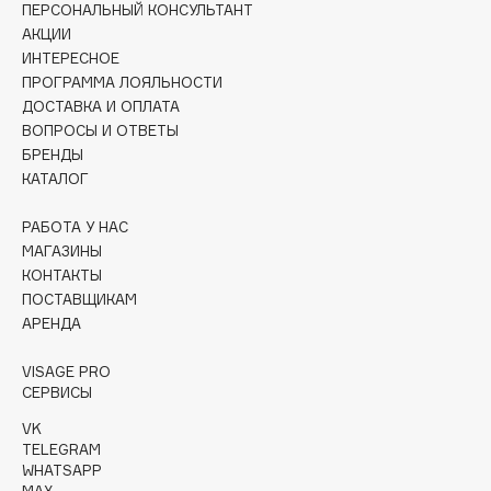
ПЕРСОНАЛЬНЫЙ КОНСУЛЬТАНТ
Collagenina
АКЦИИ
Consly
ИНТЕРЕСНОЕ
Corimo
ПРОГРАММА ЛОЯЛЬНОСТИ
CosRX
ДОСТАВКА И ОПЛАТА
ВОПРОСЫ И ОТВЕТЫ
Cottolina
БРЕНДЫ
Crescina
КАТАЛОГ
Cunzite
Curaprox
РАБОТА У НАС
МАГАЗИНЫ
КОНТАКТЫ
D
ПОСТАВЩИКАМ
АРЕНДА
d'Alba
VISAGE PRO
DABO
СЕРВИСЫ
DARLING*
VK
Darphin
TELEGRAM
WHATSAPP
Davines
MAX