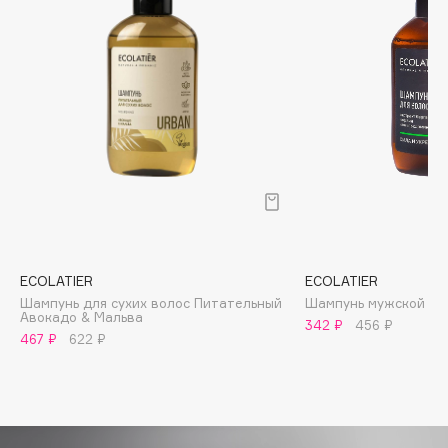
Biomed
Biorepair
Blanx
Blistex
BLOME
Boadicea The Victorious
Bobbi Brown
BOOMSHOP
BORK
Brunello Cucinelli
ECOLATIER
ECOLATIER
Bvlgari
Шампунь для сухих волос Питательный
Шампунь мужской
by TERRY
Авокадо & Мальва
342 ₽
456 ₽
467 ₽
622 ₽
BY WISHTREND
Byredo
C