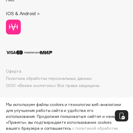
Deonica
Dessange
IOS & Android >
Dior
Divage
Dolce & Gabbana
Dolomit
Dorco
DP Daily Perfection
Dr. Vranjes Firenze
Оферта
Политика обработки персональных данных
Dr.Althea
ООО «Визаж косметикс» Все права защищены
Dr.Ceuracle
Dr.Jart+
DSD de Luxe
Мы используем файлы cookies и технологии веб-аналитики
для улучшения работы сайта и удобства его
Dyson
использования. Продолжая пользоваться сайтом и нажимая
«Принять», вы подтверждаете использование cookies
вашего браузера и соглашаетесь
с политикой обработки