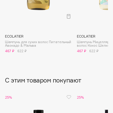
B
Babor
Baffy
Balmain Hair Couture
ЭКСКЛЮЗИВ
Banderas
ECOLATIER
ECOLATIER
Шампунь для сухих волос Питательный
Шампунь Мицеллярны
Basicare
Авокадо & Мальва
волос Кокос Шелков
Batiste
467 ₽
622 ₽
467 ₽
622 ₽
Beauty Bomb
Beauty Pati
Beautyblades
НОВИНКА
С этим товаром покупают
beautyblender
Bebble
Beverly Hills Polo Club
25%
25%
Biodance
Bioderma