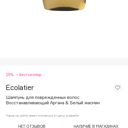
Подарки
Tom Ford
HFC
Для дома
Angiopharm
Техника
KIKO Milano
Estée Lauder
Clarins
0 - 9
25%
бестселлер
100BON
22|11
Ecolatier
Шампунь для поврежденных волос
A
Восстанавливающий Аргана & Белый жасмин
Acqua di Parma
*Цена на сайте может отличаться от цены в офлайн
Acque di Italia
НЕТ ОТЗЫВОВ
НАЛИЧИЕ В МАГАЗИНАХ