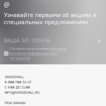
Cadence
Узнавайте первыми об акциях и
Capelli Dorati
специальных предложениях
Carbon Theory
Carmex
Carolina Herrera
ВАША ЭЛ. ПОЧТА
Catrice
Согласен на получение
рассылки
Celimax
рекламно-информационных
Cettua
материалов
Chupa Chups
Clarette
Clarins
VISAGEHALL
Clarins Precious
8-800-700-33-37
C 9:00 ДО 21:00
Clinique
INFO@VISAGEHALL.RU
Clive Christian
Club De Nuit
МОИ ЗАКАЗЫ