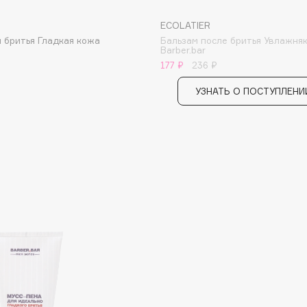
ECOLATIER
 бритья Гладкая кожа
Бальзам после бритья Увлажн
Barber.bar
177 ₽
236 ₽
Institute Estelare
Instytutum
УЗНАТЬ О ПОСТУПЛЕНИ
invisibobble
IS Clinical
Jo Malone London
Juliette Has A Gun
Juvena