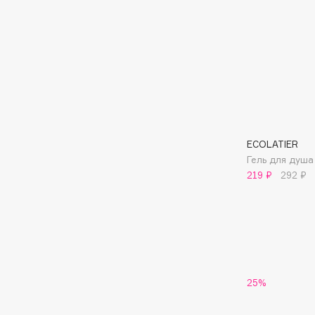
BLOME
C
Cadence
Chupa Chups
Capelli Dorati
Clarette
ECOLATIER
Carbon Theory
Clarins
Гель для душа
Carmex
Clarins Precious
НОВИНКА
219 ₽
292 ₽
Carolina Herrera
Clinique
Catrice
Clive Christian
Celimax
Club De Nuit
Cettua
Collagenina
25%