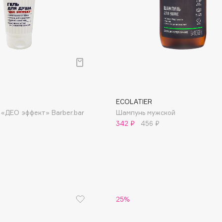
Consly
Corimo
ECOLATIER
CosRX
 «ДЕО эффект» Barber.bar
Шампунь мужской
Cottolina
342 ₽
456 ₽
Crescina
Cunzite
Curaprox
25%