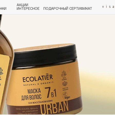
АКЦИИ
НКИ
ИНТЕРЕСНОЕ
ПОДАРОЧНЫЙ СЕРТИФИКАТ
P
Q
R
S
T
U
V
W
Y
Z
А - Я
Angiopharm
KIKO Milano
Estée Lauder
Clarins