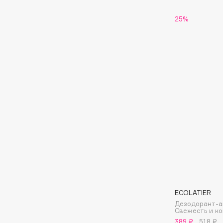
Eigshow
EpilProfi
25%
Elemis
Erborian
Elian Russia
Essence
Elie Saab
Essential Parfums Paris
F
FANE
Flipper
Farmstay
FLOEMA
Felce Azzurra
Floraïku
Fillerina
Forlle'd
ЭКСКЛЮЗИВ
Fiona Franchimon
ECOLATIER
Дезодорант-а
Свежесть и к
389 ₽
518 ₽