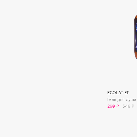
D
d'Alba
Dior
DABO
Divage
DARLING*
Dolce & Gabbana
Darphin
Dolomit
Davines
Dorco
Deonica
DP Daily Perfection
Dessange
Dr. Vranjes Firenze
ECOLATIER
E
Гель для душа
260 ₽
346 ₽
Eat My
Ella Bartsueva Brushes
Ecolatier
EMBRACE Haircare
Ecotools
Emmanuelle Jane
EGIA
Enough