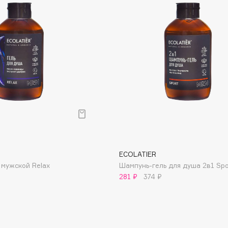
Dr.Althea
Dr.Ceuracle
Dr.Jart+
DSD de Luxe
Dyson
ECOLATIER
 мужской Relax
Шампунь-гель для душа 2в1 Spo
281 ₽
374 ₽
Estrâde
Estée Lauder
Etat Pur
Etude House