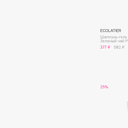
Aravia Professional
Alix Avien
Arcadia
Allies of Skin
Archetype
AMAN
ECOLATIER
Шампунь-гель 
Зеленый чай 
B
377 ₽
502 ₽
Babor
beautyblender
Baffy
Bebble
Balmain Hair Couture
Beverly Hills Polo Club
ЭКСКЛЮЗИВ
Biodance
Banderas
25%
Bioderma
Basicare
Biomed
Batiste
Biorepair
Beauty Bomb
Blanx
Beauty Pati
Blistex
Beautyblades
НОВИНКА