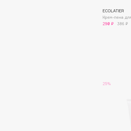
ECOLATIER
I
Крем-пена для
290 ₽
386 ₽
I Love My Hair
INGLOT
Iceberg
Initio
Icon Skin
Insight Professional
Influence Beauty
Institut Esthederm
25%
J
James Read
Janeke
Jan Marini
Jimmy Choo
ЭКСКЛЮЗИВ
JMsolution
Jane Iredale