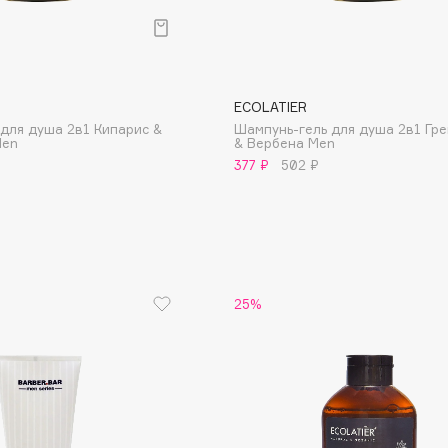
Aveda
Avene
ECOLATIER
для душа 2в1 Кипарис &
Шампунь-гель для душа 2в1 Гр
Men
& Вербена Men
377 ₽
502 ₽
Boadicea The Victorious
Bobbi Brown
BOOMSHOP
BORK
25%
Brunello Cucinelli
Bvlgari
by TERRY
BY WISHTREND
Byredo