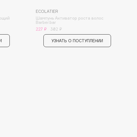
ECOLATIER
яющий
Шампунь Активатор роста волос
Barber.bar
227 ₽
302 ₽
И
УЗНАТЬ О ПОСТУПЛЕНИИ