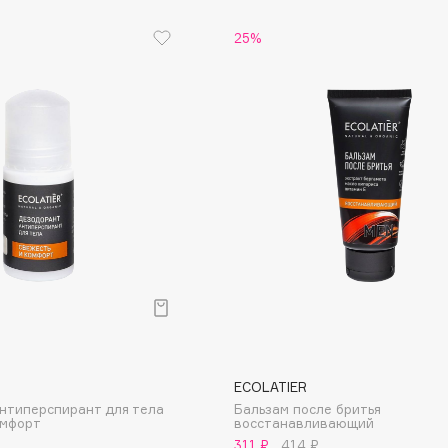
Etude organix
25%
Eva Mosaic
Ex Nihilo
EXOARI L
Fragrance Du Bois
Frederic Malle
Frudia
Funny Organix
ECOLATIER
нтиперспирант для тела
Бальзам после бритья
омфорт
восстанавливающий
311 ₽
414 ₽