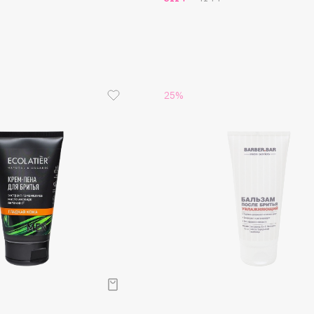
Gourmandise
Grace Day
Guerlain
25%
Guess
Holika Holika
Holly Polly
Holy Land