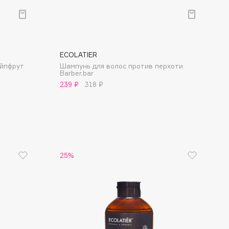
ECOLATIER
ейпфрут
Шампунь для волос против перхоти
Barber.bar
239 ₽
318 ₽
25%