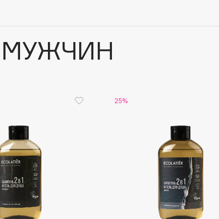
 МУЖЧИН
25%
Architect Demidoff
ARIVE MAKEUP
Art&Fact
Art-Visage
Artdeco
Astra
Atelier Rebul
Augustinus Bader