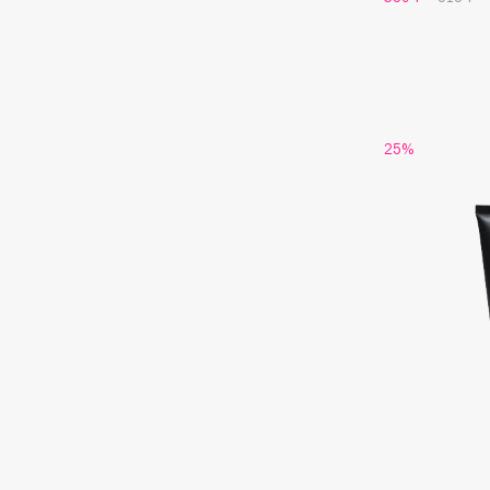
G
Garnier
Giardino Magico
Gecko
Gillette
Geltek
Givenchy
25%
Genosys
Global Keratin
ЭКСКЛЮЗИВ
Global White
Geomar
H
Hadat Cosmetics
HELIBEAUTY
Hamis
Hempz
Hapica
HFC