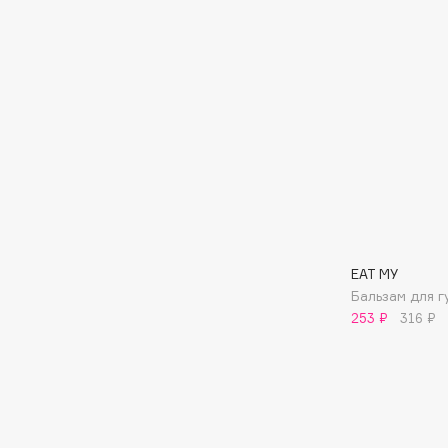
D
d'Alba
Dior
DABO
Divage
DARLING*
Dolce & Gabbana
Darphin
Dolomit
Davines
Dorco
Deonica
DP Daily Perfection
Dessange
Dr. Vranjes Firenze
EAT MY
Бальзам для г
E
253 ₽
316 ₽
Eat My
Ella Bartsueva Brushes
Ecolatier
EMBRACE Haircare
Ecotools
Emmanuelle Jane
EGG
Enough