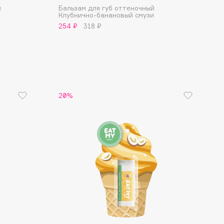
е
Бальзам для губ оттеночный
Клубнично-банановый смузи
254 ₽
318 ₽
20%