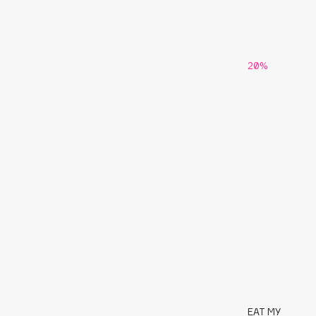
G
Garnier
Giardino Magico
20%
Gecko
Gillette
Geltek
Givenchy
Genosys
Global Keratin
ЭКСКЛЮЗИВ
Global White
Geomar
H
Hadat Cosmetics
HELIBEAUTY
Hamis
Hempz
Hapica
HFC
EAT MY