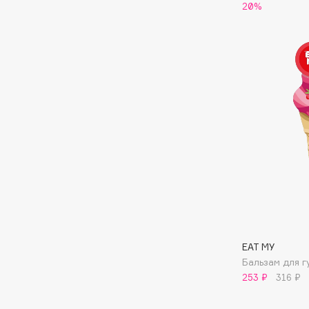
20%
EGIA
EpilProfi
Eigshow
Erborian
Elemis
Essence
Elian Russia
Essential Parfums Paris
Elie Saab
Estrâde
F
FANE
Flipper
Farmstay
FLOEMA
Felce Azzurra
Floraïku
EAT MY
Fillerina
Forlle'd
ЭКСКЛЮЗИВ
Бальзам для 
Fiona Franchimon
253 ₽
316 ₽