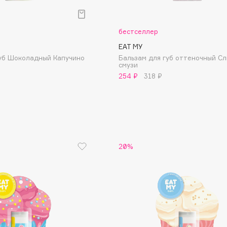
Aveda
Avene
бестселлер
EAT MY
губ Шоколадный Капучино
Бальзам для губ оттеночный С
смузи
254 ₽
318 ₽
Boadicea The Victorious
Bobbi Brown
BOOMSHOP
20%
BORK
Brunello Cucinelli
Bvlgari
by TERRY
BY WISHTREND
Byredo