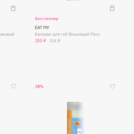
бестселлер
EAT MY
ливовый
Бальзам для губ Вишневый Мусс
253 ₽
316 ₽
20%