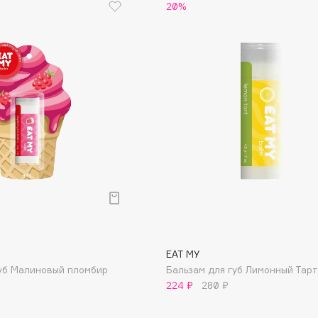
20%
Eva Mosaic
Ex Nihilo
EXOARI L
Fragrance Du Bois
Frederic Malle
Frudia
EAT MY
Funny Organix
губ Малиновый пломбир
Бальзам для губ Лимонный Тарт
224 ₽
280 ₽