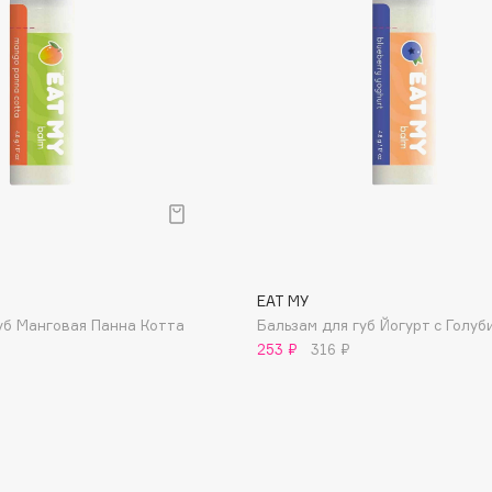
Dr.Althea
Dr.Ceuracle
Dr.Jart+
DSD de Luxe
Dyson
EAT MY
уб Манговая Панна Котта
Бальзам для губ Йогурт с Голуб
253 ₽
316 ₽
Estée Lauder
Etat Pur
Etude House
Etude organix