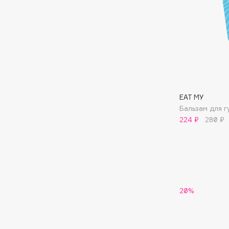
BLOME
C
Cadence
Chupa Chups
Capelli Dorati
Clarette
EAT MY
Carbon Theory
Clarins
Бальзам для г
224 ₽
280 ₽
Carmex
Clarins Precious
Carolina Herrera
Clinique
Catrice
Clive Christian
Celimax
Club De Nuit
Cettua
Collagenina
20%