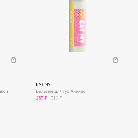
EAT MY
икой
Бальзам для губ Ананас
253 ₽
316 ₽