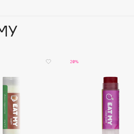
MY
20%
Architect Demidoff
ARIVE MAKEUP
Art&Fact
Art-Visage
Artdeco
Astra
Atelier Rebul
Augustinus Bader