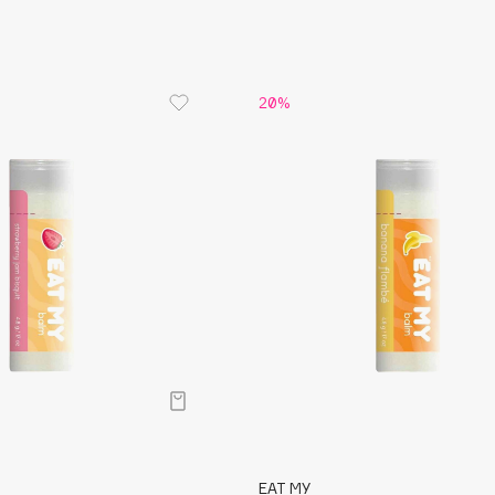
Gourmandise
20%
Grace Day
Guerlain
Guess
Holika Holika
Holly Polly
Holy Land
EAT MY