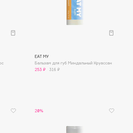
EAT MY
ос
Бальзам для губ Миндальный Круассан
253 ₽
316 ₽
20%