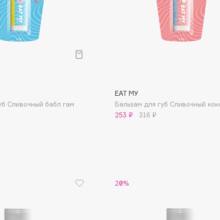
Consly
Corimo
EAT MY
CosRX
уб Сливочный бабл гам
Бальзам для губ Сливочный кок
253 ₽
316 ₽
Cottolina
Crescina
Cunzite
Curaprox
20%