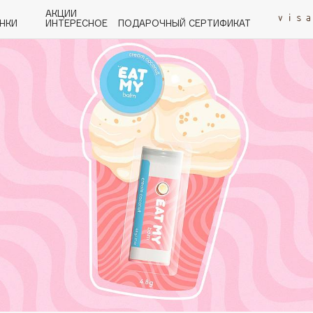
АКЦИИ
НКИ
ИНТЕРЕСНОЕ
ПОДАРОЧНЫЙ СЕРТИФИКАТ
P
Q
R
S
T
U
V
W
Y
Z
А - Я
Angiopharm
KIKO Milano
Estée Lauder
Clarins