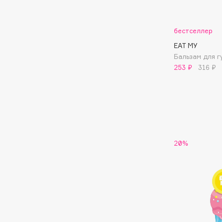
Aravia Professional
Alix Avien
Arcadia
Allies of Skin
Archetype
бестселлер
AMAN
EAT MY
Бальзам для 
253 ₽
316 ₽
B
Babor
beautyblender
Baffy
Bebble
Balmain Hair Couture
Beverly Hills Polo Club
ЭКСКЛЮЗИВ
20%
Biodance
Banderas
Bioderma
Basicare
Biomed
Batiste
Biorepair
Beauty Bomb
Blanx
Beauty Pati
Blistex
Beautyblades
НОВИНКА