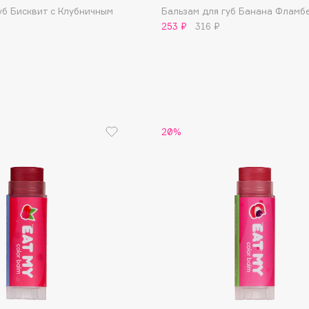
уб Бисквит с Клубничным
Бальзам для губ Банана Фламб
253 ₽
316 ₽
Institute Estelare
Instytutum
invisibobble
20%
IS Clinical
Jo Malone London
Juliette Has A Gun
Juvena