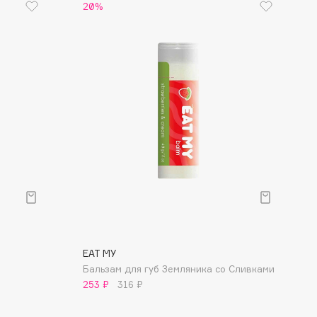
20%
EAT MY
Бальзам для губ Земляника со Сливками
253 ₽
316 ₽