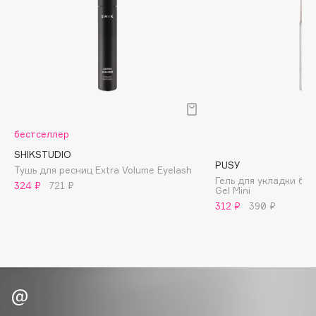
Biomed
Biorepair
Blanx
Blistex
BLOME
Boadicea The Victorious
Bobbi Brown
бестселлер
BOOMSHOP
SHIKSTUDIO
BORK
PUSY
Тушь для ресниц Extra Volume Eyelash
Гель для укладки бро
Brunello Cucinelli
324 ₽
721 ₽
Gel Mini
Bvlgari
312 ₽
390 ₽
by TERRY
BY WISHTREND
Byredo
C