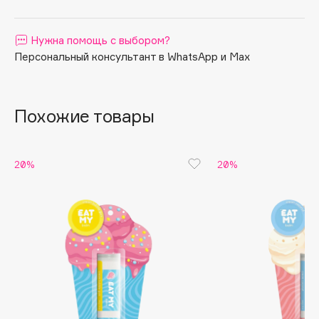
Apagard
Aravia Professional
Нужна помощь с выбором?
Персональный консультант в WhatsApp и Max
Arcadia
Archetype
Architect Demidoff
Похожие товары
ARIVE MAKEUP
Art&Fact
Art-Visage
20%
20%
Artdeco
Astra
Atelier Rebul
Augustinus Bader
Aveda
Avene