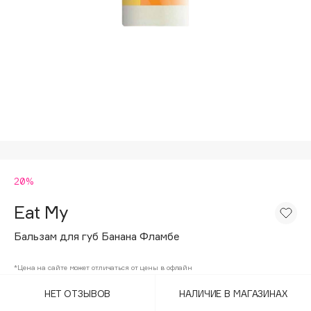
Подарки
Tom Ford
HFC
Для дома
Angiopharm
Техника
KIKO Milano
Estée Lauder
Clarins
0 - 9
20%
100BON
22|11
Eat My
Бальзам для губ Банана Фламбе
A
*Цена на сайте может отличаться от цены в офлайн
Acqua di Parma
НЕТ ОТЗЫВОВ
НАЛИЧИЕ В МАГАЗИНАХ
Acque di Italia