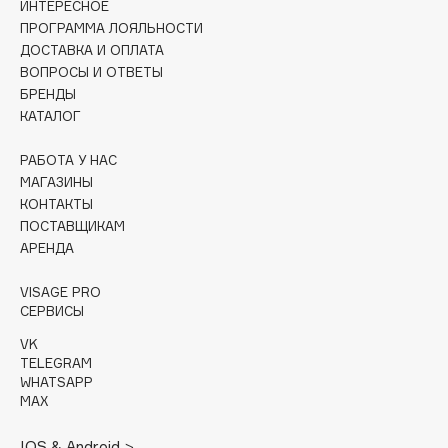
ИНТЕРЕСНОЕ
Collagenina
ПРОГРАММА ЛОЯЛЬНОСТИ
Consly
ДОСТАВКА И ОПЛАТА
Corimo
ВОПРОСЫ И ОТВЕТЫ
БРЕНДЫ
CosRX
КАТАЛОГ
Cottolina
Crescina
РАБОТА У НАС
Cunzite
МАГАЗИНЫ
КОНТАКТЫ
Curaprox
ПОСТАВЩИКАМ
АРЕНДА
D
VISAGE PRO
СЕРВИСЫ
d'Alba
VK
DABO
TELEGRAM
DARLING*
WHATSAPP
MAX
Darphin
Davines
IOS & Android >