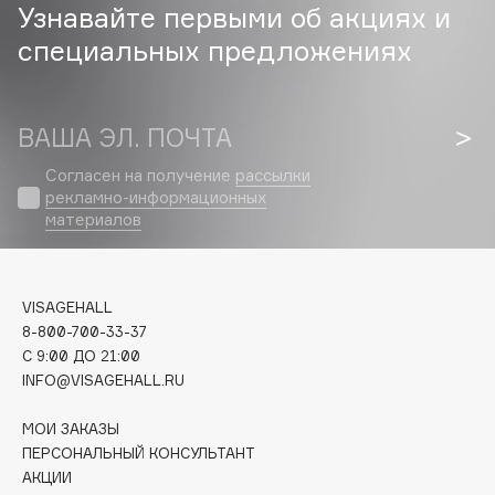
Узнавайте первыми об акциях и
Cadence
специальных предложениях
Capelli Dorati
Carbon Theory
ВАША ЭЛ. ПОЧТА
Carmex
Carolina Herrera
Согласен на получение
рассылки
рекламно-информационных
Catrice
материалов
Celimax
Cettua
Chupa Chups
VISAGEHALL
Clarette
8-800-700-33-37
Clarins
C 9:00 ДО 21:00
INFO@VISAGEHALL.RU
Clarins Precious
НОВИНКА
Clinique
МОИ ЗАКАЗЫ
Clive Christian
ПЕРСОНАЛЬНЫЙ КОНСУЛЬТАНТ
АКЦИИ
Club De Nuit