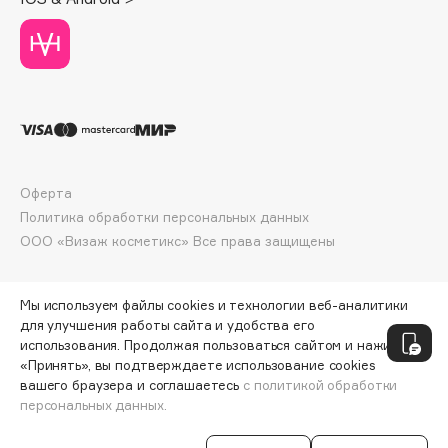
Deonica
Dessange
Dior
Divage
Dolce & Gabbana
Dolomit
Dorco
Оферта
DP Daily Perfection
Политика обработки персональных данных
Dr. Vranjes Firenze
ООО «Визаж косметикс» Все права защищены
Dr.Althea
Dr.Ceuracle
Мы используем файлы cookies и технологии веб-аналитики
Dr.Jart+
для улучшения работы сайта и удобства его
использования. Продолжая пользоваться сайтом и нажимая
DSD de Luxe
«Принять», вы подтверждаете использование cookies
Dyson
вашего браузера и соглашаетесь
с политикой обработки
персональных данных.
ДОБАВИТЬ В КОРЗИНУ
253 ₽
316 ₽