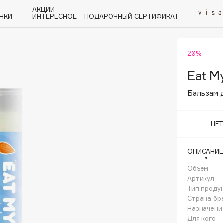
АКЦИИ
НКИ
ИНТЕРЕСНОЕ
ПОДАРОЧНЫЙ СЕРТИФИКАТ
20%
P
Q
R
S
T
U
V
W
Y
Z
А - Я
Eat M
Бальзам 
НЕ
Angiopharm
ОПИСАНИЕ
KIKO Milano
Объем
Estée Lauder
Артикул
Clarins
Тип проду
Страна бр
Назначени
Для кого