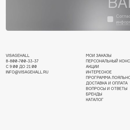
ВА
D
d'Alba
Dior
Согла
инфор
DABO
Divage
DARLING*
Dolce & Gabbana
Darphin
Dolomit
Davines
Dorco
Deonica
DP Daily Perfection
VISAGEHALL
МОИ ЗАКАЗЫ
8-800-700-33-37
ПЕРСОНАЛЬНЫЙ КОНС
Dessange
Dr. Vranjes Firenze
C 9:00 ДО 21:00
АКЦИИ
INFO@VISAGEHALL.RU
ИНТЕРЕСНОЕ
ПРОГРАММА ЛОЯЛЬН
ДОСТАВКА И ОПЛАТА
ВОПРОСЫ И ОТВЕТЫ
E
БРЕНДЫ
КАТАЛОГ
Eat My
Ella Bartsueva Brushes
Ecolatier
EMBRACE Haircare
Ecotools
Emmanuelle Jane
EGG
Enough