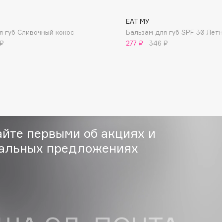
EAT MY
я губ Сливочный кокос
Бальзам для губ SPF 30 Лет
 ₽
277 ₽
346 ₽
Consly
Corimo
CosRX
Cottolina
айте первыми об акциях и
Crescina
альных предложениях
Cunzite
Curaprox