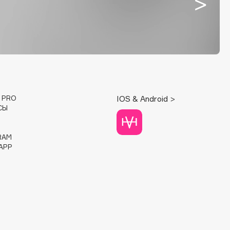
E PRO
IOS & Android >
СЫ
RAM
APP