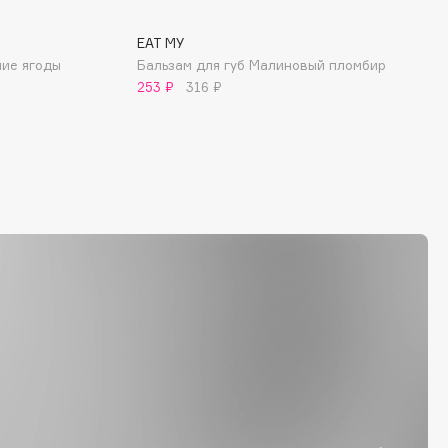
EAT MY
ние ягоды
Бальзам для губ Малиновый пломбир
253 ₽
316 ₽