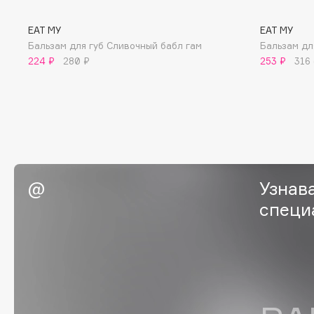
BLOME
EAT MY
EAT MY
Бальзам для губ Сливочный бабл гам
Бальзам дл
224 ₽
280 ₽
253 ₽
316
C
Cadence
Chupa Chups
Capelli Dorati
Clarette
Carbon Theory
Clarins
Carmex
Clarins Precious
НОВИНКА
Узнав
Carolina Herrera
Clinique
специ
Catrice
Clive Christian
Celimax
Club De Nuit
Cettua
Collagenina