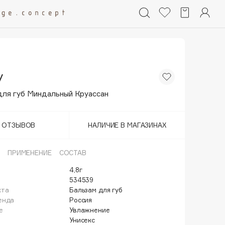
y
для губ Миндальный Круассан
Т ОТЗЫВОВ
НАЛИЧИЕ В МАГАЗИНАХ
ПРИМЕНЕНИЕ
СОСТАВ
4,8г
534539
кта
Бальзам для губ
енда
Россия
е
Увлажнение
Унисекс