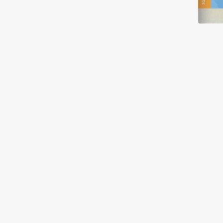
Подарки
0 - 9
Для дома
100BON
22|11
Техника
A
Acqua di Parma
Amina Daudova Brushes
Acque di Italia
Amouage
Adele for you
Amuleto Di Casa
Advante
Angiopharm
ЭКСКЛЮЗИВ
ЭКСКЛЮЗИВ
Aesop
Annbeauty
Age Stop
Anua
ЭКСКЛЮЗИВ
Apadent
AHFA Cosmetics
Apagard
Ajmal