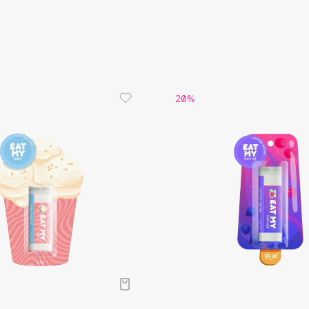
Aveda
Avene
20%
Boadicea The Victorious
Bobbi Brown
BOOMSHOP
BORK
Brunello Cucinelli
Bvlgari
by TERRY
BY WISHTREND
Byredo