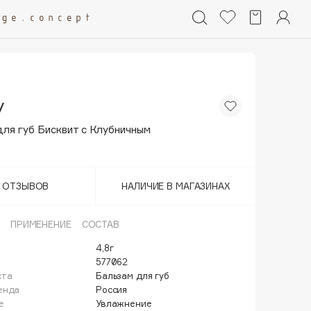
y
для губ Бисквит с Клубничным
Т ОТЗЫВОВ
НАЛИЧИЕ В МАГАЗИНАХ
ПРИМЕНЕНИЕ
СОСТАВ
4,8г
577062
кта
Бальзам для губ
енда
Россия
е
Увлажнение