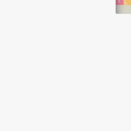
Подарки
0 - 9
Для дома
100BON
22|11
Техника
A
Acqua di Parma
Amina Daudova Brushes
Acque di Italia
Amouage
Adele for you
Amuleto Di Casa
Advante
Angiopharm
ЭКСКЛЮЗИВ
ЭКСКЛЮЗИВ
Aesop
Annbeauty
Age Stop
Anua
ЭКСКЛЮЗИВ
Apadent
AHFA Cosmetics
Apagard
Ajmal