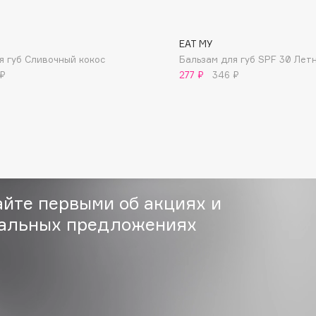
EAT MY
я губ Сливочный кокос
Бальзам для губ SPF 30 Лет
 ₽
277 ₽
346 ₽
Consly
Corimo
CosRX
Cottolina
Crescina
айте первыми об акциях и
Cunzite
альных предложениях
Curaprox