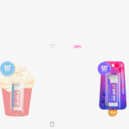
Aveda
Avene
20%
Boadicea The Victorious
Bobbi Brown
BOOMSHOP
BORK
Brunello Cucinelli
Bvlgari
by TERRY
BY WISHTREND
Byredo