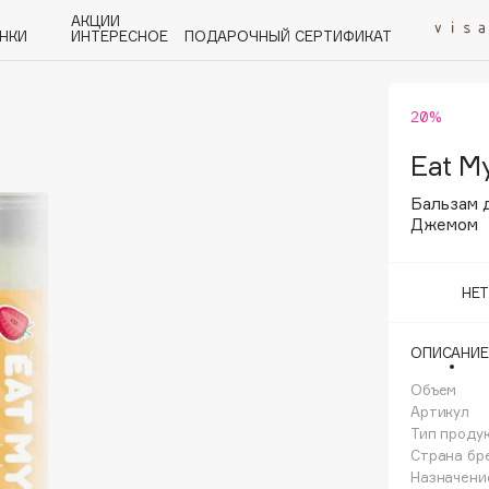
АКЦИИ
НКИ
ИНТЕРЕСНОЕ
ПОДАРОЧНЫЙ СЕРТИФИКАТ
20%
P
Q
R
S
T
U
V
W
Y
Z
А - Я
Eat M
Бальзам 
Джемом
НЕ
Angiopharm
KIKO Milano
ОПИСАНИЕ
Estée Lauder
Объем
Clarins
Артикул
Тип проду
Страна бр
Назначени