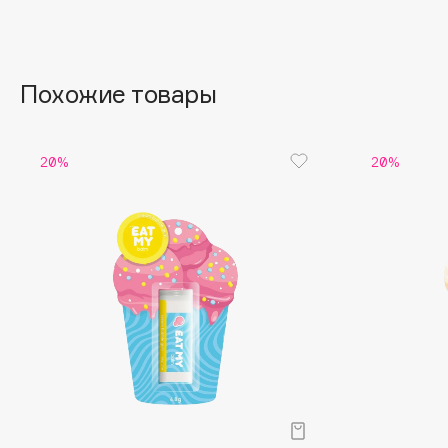
Aravia Professional
Alix Avien
Arcadia
Allies of Skin
Archetype
AMAN
Похожие товары
B
20%
20%
Babor
beautyblender
Baffy
Bebble
Balmain Hair Couture
Beverly Hills Polo Club
ЭКСКЛЮЗИВ
Biodance
Banderas
Bioderma
Basicare
Biomed
Batiste
Biorepair
Beauty Bomb
Blanx
Beauty Pati
Blistex
Beautyblades
НОВИНКА