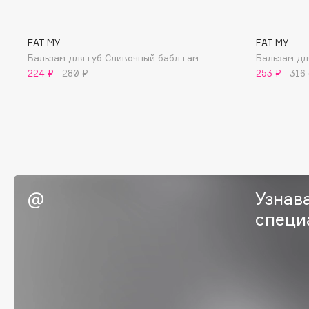
BLOME
EAT MY
EAT MY
Бальзам для губ Сливочный бабл гам
Бальзам дл
C
224 ₽
280 ₽
253 ₽
316
Cadence
Chupa Chups
Capelli Dorati
Clarette
Carbon Theory
Clarins
Carmex
Clarins Precious
НОВИНКА
Carolina Herrera
Clinique
Узнав
Catrice
Clive Christian
специ
Celimax
Club De Nuit
Cettua
Collagenina