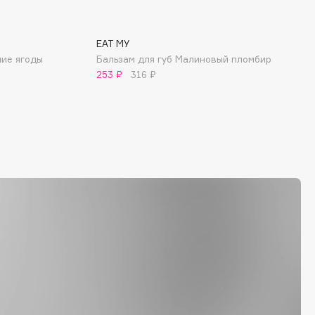
EAT MY
ние ягоды
Бальзам для губ Малиновый пломбир
253 ₽
316 ₽