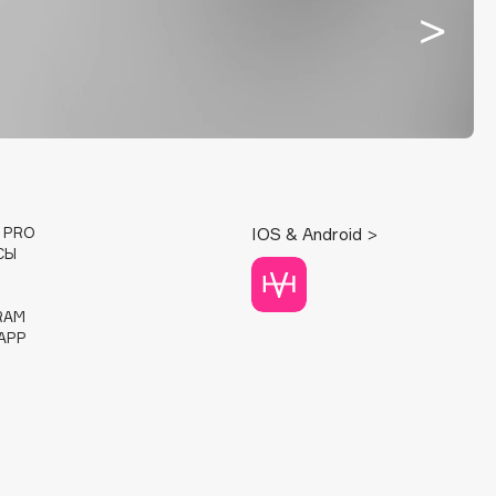
E PRO
IOS & Android >
СЫ
RAM
APP