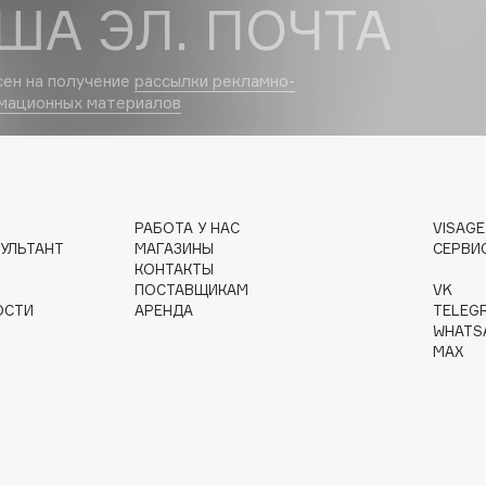
ША ЭЛ. ПОЧТА
Dr.Althea
сен на получение
рассылки рекламно-
Dr.Ceuracle
мационных материалов
Dr.Jart+
DSD de Luxe
Dyson
РАБОТА У НАС
VISAG
УЛЬТАНТ
МАГАЗИНЫ
СЕРВИ
КОНТАКТЫ
ПОСТАВЩИКАМ
VK
ОСТИ
АРЕНДА
TELEG
WHATS
MAX
Estrâde
Estée Lauder
Etat Pur
Etude House