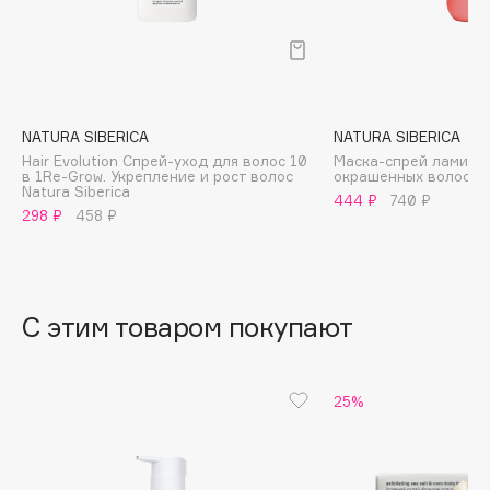
B
Babor
Baffy
Balmain Hair Couture
ЭКСКЛЮЗИВ
NATURA SIBERICA
NATURA SIBERICA
Banderas
Hair Evolution Спрей-уход для волос 10
Маска-спрей ламини
в 1Re-Grow. Укрепление и рост волос
окрашенных волос
Basicare
Natura Siberica
444 ₽
740 ₽
298 ₽
458 ₽
Batiste
Beauty Bomb
Beauty Pati
Beautyblades
НОВИНКА
С этим товаром покупают
beautyblender
Bebble
25%
Beverly Hills Polo Club
Biodance
Bioderma