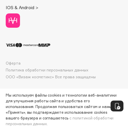
Deonica
IOS & Android >
Dessange
Dior
Divage
Dolce & Gabbana
Dolomit
Dorco
DP Daily Perfection
Оферта
Dr. Vranjes Firenze
Политика обработки персональных данных
Dr.Althea
ООО «Визаж косметикс» Все права защищены
Dr.Ceuracle
Dr.Jart+
Мы используем файлы cookies и технологии веб-аналитики
DSD de Luxe
для улучшения работы сайта и удобства его
использования. Продолжая пользоваться сайтом и нажимая
Dyson
«Принять», вы подтверждаете использование cookies
вашего браузера и соглашаетесь
с политикой обработки
персональных данных.
ДОБАВИТЬ В КОРЗИНУ
575 ₽
766 ₽