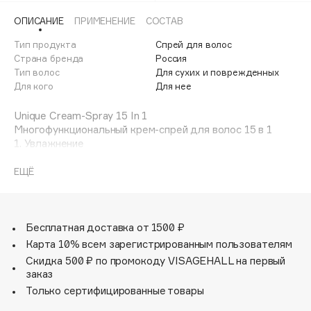
Adele for you
ОПИСАНИЕ
ПРИМЕНЕНИЕ
СОСТАВ
Финал лета
Advante
ЭКСКЛЮЗИВ
Тип продукта
Спрей для волос
1 АВГ - 31 АВГ
Aesop
Страна бренда
Россия
Age Stop
Тип волос
Для сухих и поврежденных
ЭКСКЛЮЗИВ
Для кого
Для нее
AHFA Cosmetics
Ajmal
Unique Cream-Spray 15 In 1
Многофункциональный крем-спрей для волос 15 в 1
Alix Avien
1. Увлажнение
Allies of Skin
2. Блеск
AMAN
3. Лёгкое Расчёсывание
ЕЩЁ
4. Дисциплина
Amina Daudova Brushes
5. Термозащита
Amouage
6. Защита от повреждений
7. Мягкость
Бесплатная доставка от 1500 ₽
Amuleto Di Casa
8. Антистатик
Карта 10% всем зарегистрированным пользователям
Angiopharm
ЭКСКЛЮЗИВ
9. Сохранение цвета
Скидка 500 ₽ по промокоду VISAGEHALL на первый
10. Ламинирование
Annbeauty
заказ
11. Устранение пушистости
Anua
Только сертифицированные товары
12. Укрепление
Apadent
13. Восстановление