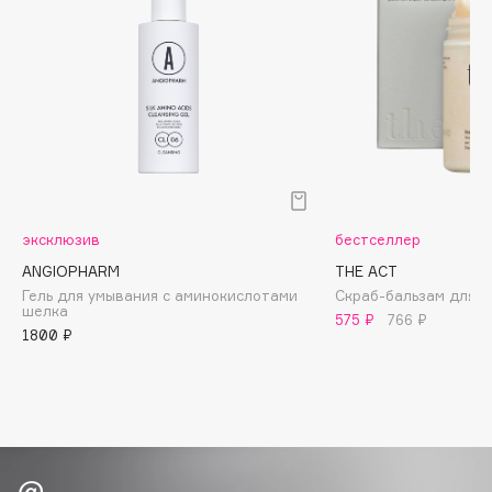
Biomed
Biorepair
Blanx
Blistex
BLOME
Boadicea The Victorious
Bobbi Brown
BOOMSHOP
эксклюзив
бестселлер
BORK
ANGIOPHARM
THE ACT
Brunello Cucinelli
Гель для умывания с аминокислотами
Скраб-бальзам для т
шелка
Bvlgari
575 ₽
766 ₽
1800 ₽
by TERRY
BY WISHTREND
Byredo
C