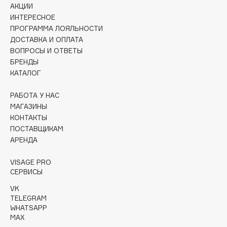
Collagenina
АКЦИИ
ИНТЕРЕСНОЕ
Consly
ПРОГРАММА ЛОЯЛЬНОСТИ
Corimo
ДОСТАВКА И ОПЛАТА
CosRX
ВОПРОСЫ И ОТВЕТЫ
Cottolina
БРЕНДЫ
КАТАЛОГ
Crescina
Cunzite
РАБОТА У НАС
Curaprox
МАГАЗИНЫ
КОНТАКТЫ
ПОСТАВЩИКАМ
D
АРЕНДА
VISAGE PRO
d'Alba
СЕРВИСЫ
DABO
VK
DARLING*
TELEGRAM
Darphin
WHATSAPP
MAX
Davines