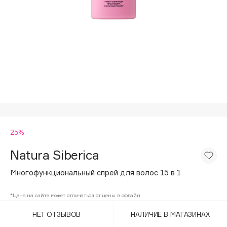
Подарки
Tom Ford
HFC
Для дома
Angiopharm
Техника
KIKO Milano
Estée Lauder
Clarins
0 - 9
25%
100BON
22|11
Natura Siberica
Многофункциональный спрей для волос 15 в 1
A
*Цена на сайте может отличаться от цены в офлайн
Acqua di Parma
НЕТ ОТЗЫВОВ
НАЛИЧИЕ В МАГАЗИНАХ
Acque di Italia