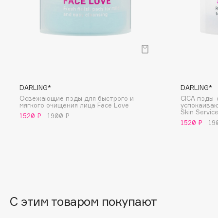
D
d'Alba
Dior
DABO
Divage
DARLING*
Dolce & Gabbana
Darphin
Dolomit
Davines
Dorco
DARLING*
DARLING*
Deonica
DP Daily Perfection
Освежающие пэды для быстрого и
CICА пэды-
мягкого очищения лица Face Love
успокаива
Dessange
Dr. Vranjes Firenze
Skin Servic
1520 ₽
1900 ₽
1520 ₽
19
E
Eat My
Ella Bartsueva Brushes
Ecolatier
EMBRACE Haircare
С этим товаром покупают
Ecotools
Emmanuelle Jane
EGIA
Enough