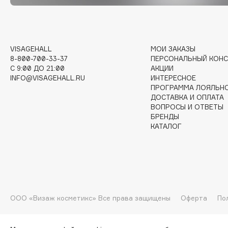
I
VISAGEHALL
МОИ ЗАКАЗЫ
I Love My Hair
INGLOT
8-800-700-33-37
ПЕРСОНАЛЬНЫЙ КОНС
Iceberg
Initio
C 9:00 ДО 21:00
АКЦИИ
INFO@VISAGEHALL.RU
ИНТЕРЕСНОЕ
Icon Skin
Insight Professional
ПРОГРАММА ЛОЯЛЬН
Influence Beauty
Institut Esthederm
ДОСТАВКА И ОПЛАТА
ВОПРОСЫ И ОТВЕТЫ
БРЕНДЫ
КАТАЛОГ
J
James Read
Janeke
Jan Marini
Jimmy Choo
ЭКСКЛЮЗИВ
ООО «Визаж косметикс» Все права защищены
Оферта
По
JMsolution
Jane Iredale