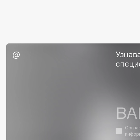
G
Garnier
Giardino Magico
Gecko
Gillette
Geltek
Givenchy
Genosys
Global Keratin
ЭКСКЛЮЗИВ
Узнав
Global White
Geomar
специ
H
Hadat Cosmetics
HELIBEAUTY
ВА
Hamis
Hempz
Hapica
HFC
Согла
инфор