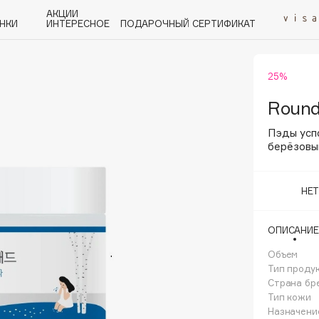
АКЦИИ
НКИ
ИНТЕРЕСНОЕ
ПОДАРОЧНЫЙ СЕРТИФИКАТ
25%
P
Q
R
S
T
U
V
W
Y
Z
А - Я
Round
Пэды усп
берёзовы
НЕ
Angiopharm
KIKO Milano
ОПИСАНИЕ
Estée Lauder
Объем
Clarins
Тип проду
Страна бр
Тип кожи
Назначени