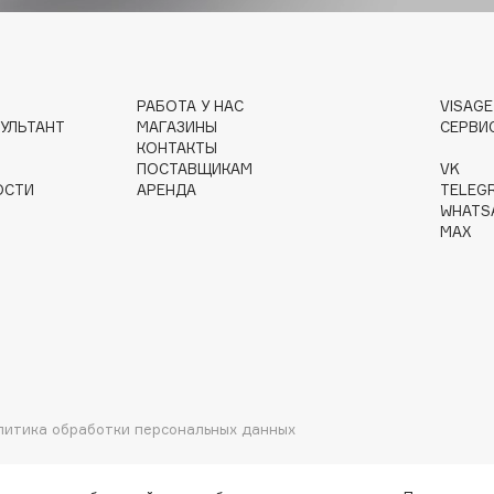
РАБОТА У НАС
VISAG
Institute Estelare
УЛЬТАНТ
МАГАЗИНЫ
СЕРВИ
Instytutum
КОНТАКТЫ
ПОСТАВЩИКАМ
VK
invisibobble
ОСТИ
АРЕНДА
TELEG
IS Clinical
WHATS
MAX
Jo Malone London
Juliette Has A Gun
литика обработки персональных данных
Juvena