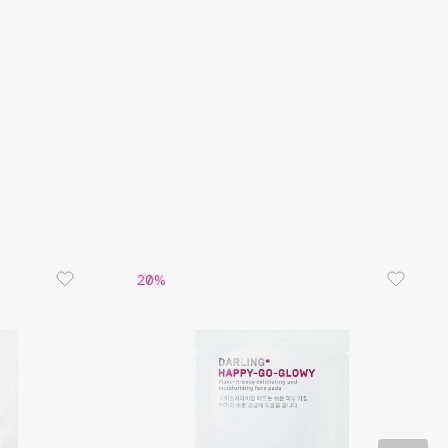
цию.
C (аскорбиновая кислота) — является
 антиоксидантом, выравнивает тон кожи,
 пигментные пятна и постакне.
20%