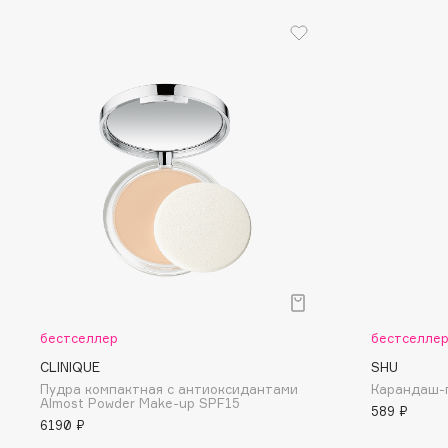
Eigshow
EpilProfi
Elemis
Erborian
Elian Russia
Essence
Elie Saab
Essential Parfums Paris
F
FANE
Flipper
Farmstay
FLOEMA
Felce Azzurra
Floraïku
бестселлер
бестселле
Fillerina
Forlle'd
ЭКСКЛЮЗИВ
CLINIQUE
SHU
Fiona Franchimon
Пудра компактная с антиоксидантами
Карандаш-п
Almost Powder Make-up SPF15
589 ₽
6190 ₽