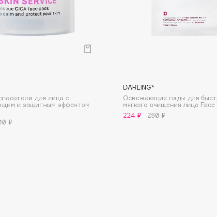
Dr.Althea
Dr.Ceuracle
Dr.Jart+
DSD de Luxe
Dyson
DARLING*
спасатели для лица с
Освежающие пэды для быст
ющим и защитным эффектом
мягкого очищения лица Face
e
224 ₽
280 ₽
00 ₽
Estrâde
Estée Lauder
Etat Pur
Etude House