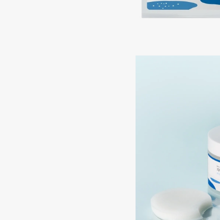
Подарки
0 - 9
Для дома
100BON
22|11
Техника
A
Acqua di Parma
Amina Daudova Brushes
Acque di Italia
Amouage
Adele for you
Amuleto Di Casa
Advante
Angiopharm
ЭКСКЛЮЗИВ
ЭКСКЛЮЗИВ
Aesop
Annbeauty
Age Stop
Anua
ЭКСКЛЮЗИВ
Apadent
AHFA Cosmetics
Apagard
Ajmal