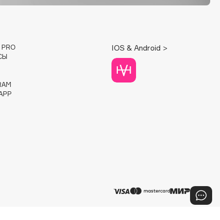
E PRO
IOS & Android >
СЫ
RAM
APP