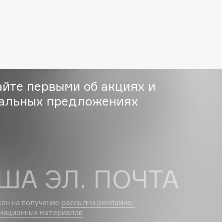
Gourmandise
Grace Day
Guerlain
Guess
айте первыми об акциях и
альных предложениях
Holika Holika
ША ЭЛ. ПОЧТА
Holly Polly
Holy Land
сен на получение
рассылки рекламно-
мационных материалов