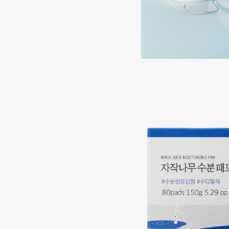
Aravia Professional
Alix Avien
Arcadia
Allies of Skin
Archetype
AMAN
B
Babor
beautyblender
Baffy
Bebble
Balmain Hair Couture
Beverly Hills Polo Club
ЭКСКЛЮЗИВ
Biodance
Banderas
Bioderma
Basicare
Biomed
Batiste
Biorepair
Beauty Bomb
Blanx
Beauty Pati
Blistex
Beautyblades
НОВИНКА