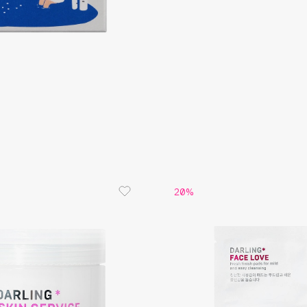
регенера
Витамин 
мощнейшим
устраняет
Consly
Corimo
CosRX
Cottolina
Crescina
20%
Cunzite
Curaprox