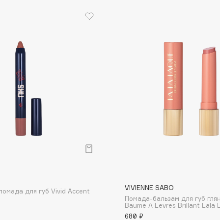
Etude organix
Eva Mosaic
Ex Nihilo
EXOARI L
Fragrance Du Bois
Frederic Malle
Frudia
р
Funny Organix
VIVIENNE SABO
омада для губ Vivid Accent
Помада-бальзам для губ гля
Baume A Levres Brillant Lala
680 ₽