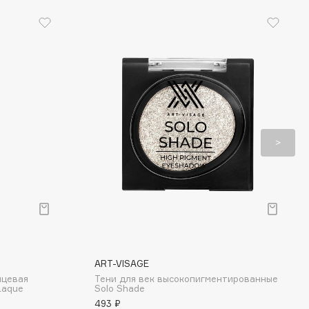
ART-VISAGE
нцевая
Тени для век высокопигментированные
 Laque
Solo Shade
493 ₽