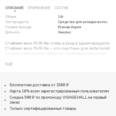
Adele for you
ОПИСАНИЕ
ПРИМЕНЕНИЕ
СОСТАВ
Финал лета
Advante
ЭКСКЛЮЗИВ
Объем
14г
1 АВГ - 31 АВГ
Aesop
Тип продукта
Средства для укладки волос
Age Stop
Страна бренда
Южная Корея
ЭКСКЛЮЗИВ
Для кого
Унисекс
AHFA Cosmetics
Ajmal
Стайлинг-воск Mi-Ri-Ne: стиль и уход в одном продукте.
Стайлинг-воск Mi-Ri-Ne – это must have для любителей
Alix Avien
гладких и аккуратных причесок. Удобная и компактная
Allies of Skin
упаковка позволяет носить стик всегда с собой и
AMAN
поправлять прическу, когда это необходимо.
ЕЩЁ
Отлично справляется с электризацией волос, что
Amina Daudova Brushes
особенно актуально в холодное время года, когда
Amouage
нужно носить головные уборы.
С помощью стик-воска можно текстурировать
Бесплатная доставка от 1500 ₽
Amuleto Di Casa
отдельные пряди, создавая разные прически. Воск
Карта 10% всем зарегистрированным пользователям
Angiopharm
ЭКСКЛЮЗИВ
надежно фиксирует волосы, не позволяя прическе
Скидка 500 ₽ по промокоду VISAGEHALL на первый
испортиться.
Annbeauty
заказ
Входящие в состав протеины пшеницы и масло
Anua
Только сертифицированные товары
макадамии ухаживают за волосами, увлажняют и питают
Apadent
их, защищая от сухости и ломкости.