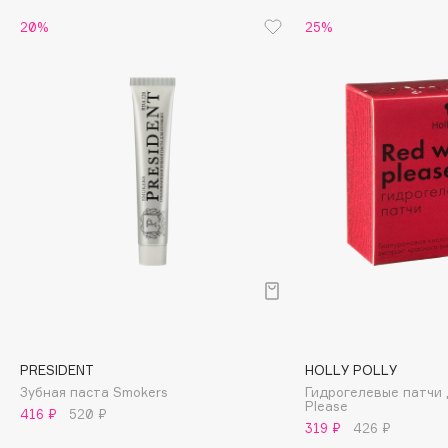
20%
25%
Cadence
Capelli Dorati
Carbon Theory
Carmex
Carolina Herrera
Catrice
Celimax
Cettua
Chupa Chups
Clarette
Clarins
Clarins Precious
PRESIDENT
HOLLY POLLY
Clinique
Зубная паста Smokers
Гидрогелевые патчи д
Clive Christian
Please
416 ₽
520 ₽
319 ₽
426 ₽
Club De Nuit