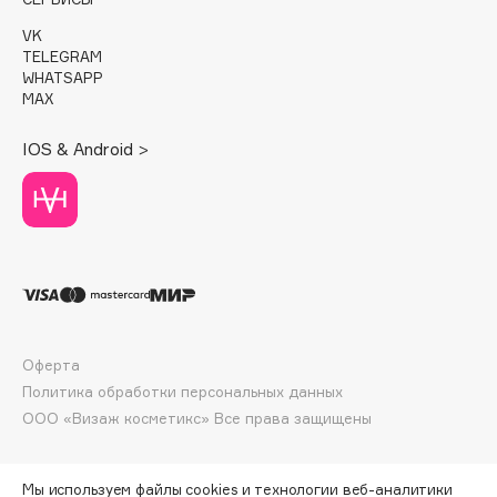
E
VK
Eat My
TELEGRAM
WHATSAPP
Ecolatier
MAX
Ecotools
EGG
IOS & Android >
EGIA
Eigshow
Elemis
Elian Russia
Elie Saab
Ella Bartsueva Brushes
EMBRACE Haircare
Оферта
Политика обработки персональных данных
Emmanuelle Jane
ООО «Визаж косметикс» Все права защищены
Enough
EpilProfi
Erborian
Мы используем файлы cookies и технологии веб-аналитики