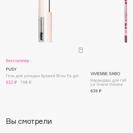
Biomed
Biorepair
Blanx
Blistex
BLOME
Boadicea The Victorious
Bobbi Brown
BOOMSHOP
бестселлер
BORK
PUSY
VIVIENNE SABO
Гель для укладки бровей Brow fix gel
Brunello Cucinelli
Карандаш для губ ус
632 ₽
790 ₽
Le Grand Volume
Bvlgari
639 ₽
by TERRY
BY WISHTREND
Byredo
Вы смотрели
C