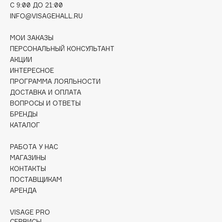
C 9:00 ДО 21:00
Deonica
INFO@VISAGEHALL.RU
Dessange
Dior
МОИ ЗАКАЗЫ
Divage
ПЕРСОНАЛЬНЫЙ КОНСУЛЬТАНТ
АКЦИИ
Dolce & Gabbana
ИНТЕРЕСНОЕ
Dolomit
ПРОГРАММА ЛОЯЛЬНОСТИ
Dorco
ДОСТАВКА И ОПЛАТА
ВОПРОСЫ И ОТВЕТЫ
DP Daily Perfection
БРЕНДЫ
Dr. Vranjes Firenze
КАТАЛОГ
Dr.Althea
Dr.Ceuracle
РАБОТА У НАС
МАГАЗИНЫ
Dr.Jart+
КОНТАКТЫ
DSD de Luxe
ПОСТАВЩИКАМ
Dyson
АРЕНДА
VISAGE PRO
СЕРВИСЫ