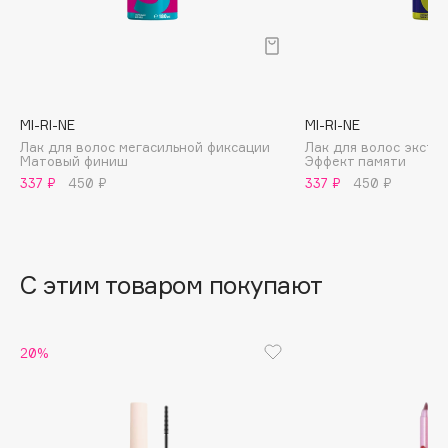
B
Babor
Baffy
Balmain Hair Couture
ЭКСКЛЮЗИВ
MI-RI-NE
MI-RI-NE
Banderas
Лак для волос мегасильной фиксации
Лак для волос экстр
Матовый финиш
Эффект памяти
Basicare
337 ₽
450 ₽
337 ₽
450 ₽
Batiste
Beauty Bomb
Beauty Pati
С этим товаром покупают
Beautyblades
НОВИНКА
beautyblender
Bebble
20%
Beverly Hills Polo Club
Biodance
Bioderma