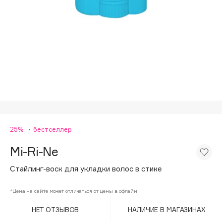
Подарки
Tom Ford
HFC
Для дома
Angiopharm
Техника
KIKO Milano
Estée Lauder
Clarins
0 - 9
25%
бестселлер
100BON
22|11
Mi-Ri-Ne
Стайлинг-воск для укладки волос в стике
A
*Цена на сайте может отличаться от цены в офлайн
Acqua di Parma
НЕТ ОТЗЫВОВ
НАЛИЧИЕ В МАГАЗИНАХ
Acque di Italia