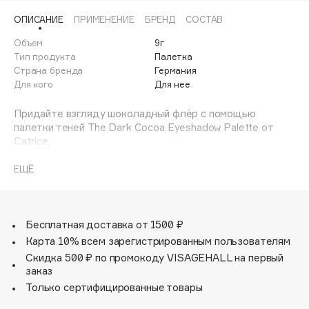
Adele for you
ОПИСАНИЕ
ПРИМЕНЕНИЕ
БРЕНД
СОСТАВ
Финал лета
Advante
ЭКСКЛЮЗИВ
Объем
9г
1 АВГ - 31 АВГ
Aesop
Тип продукта
Палетка
Age Stop
Страна бренда
Германия
ЭКСКЛЮЗИВ
Для кого
Для нее
AHFA Cosmetics
Ajmal
Придайте взгляду шоколадный флёр с помощью
палетки теней The Dark Cocoa Eyeshadow Palette от
Alix Avien
Catrice.
Allies of Skin
В палетке представлены восемь насыщенных,
гармонично сочетающихся оттенков, среди которых
AMAN
ЕЩЁ
теплые темно-шоколадные тона, матовые и сияющие
Amina Daudova Brushes
оттенки коричневого, а также светлые нюдовые
Amouage
оттенки.
Благодаря бархатистой текстуре тени легко наносятся
Бесплатная доставка от 1500 ₽
Amuleto Di Casa
и растушевываются, позволяя создавать мягкий, но в то
Карта 10% всем зарегистрированным пользователям
Angiopharm
ЭКСКЛЮЗИВ
же время выразительный макияж.
Скидка 500 ₽ по промокоду VISAGEHALL на первый
Annbeauty
заказ
Anua
Только сертифицированные товары
Apadent