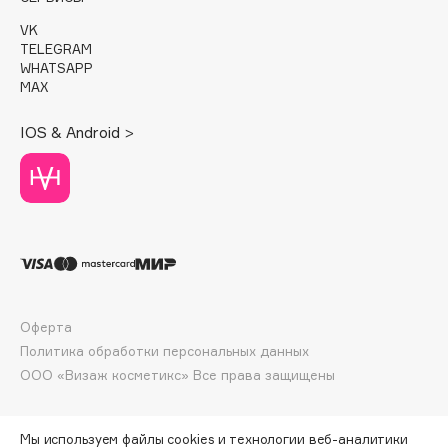
E
VK
Eat My
TELEGRAM
WHATSAPP
Ecolatier
MAX
Ecotools
IOS & Android >
EGIA
Eigshow
Elemis
Elian Russia
Elie Saab
Ella Bartsueva Brushes
EMBRACE Haircare
Оферта
Emmanuelle Jane
Политика обработки персональных данных
Enough
ООО «Визаж косметикс» Все права защищены
EpilProfi
Erborian
Мы используем файлы cookies и технологии веб-аналитики
Essence