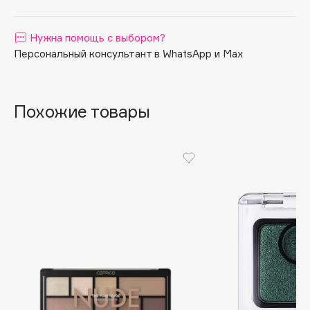
Apagard
Aravia Professional
Нужна помощь с выбором?
Персональный консультант в WhatsApp и Max
Arcadia
Archetype
Architect Demidoff
Похожие товары
ARIVE MAKEUP
Art&Fact
Art-Visage
Artdeco
Astra
Atelier Rebul
Augustinus Bader
Aveda
Avene