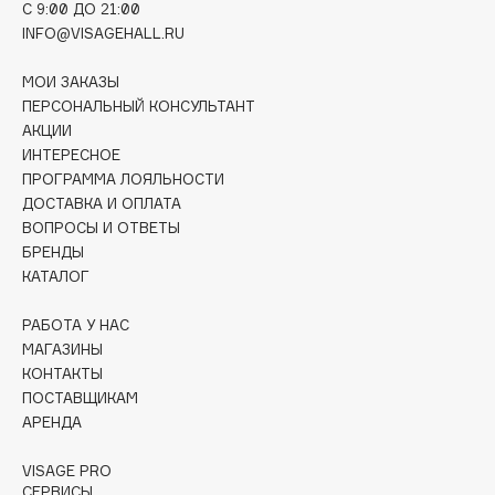
C 9:00 ДО 21:00
Deonica
INFO@VISAGEHALL.RU
Dessange
Dior
МОИ ЗАКАЗЫ
ПЕРСОНАЛЬНЫЙ КОНСУЛЬТАНТ
Divage
АКЦИИ
Dolce & Gabbana
ИНТЕРЕСНОЕ
Dolomit
ПРОГРАММА ЛОЯЛЬНОСТИ
ДОСТАВКА И ОПЛАТА
Dorco
ВОПРОСЫ И ОТВЕТЫ
DP Daily Perfection
БРЕНДЫ
Dr. Vranjes Firenze
КАТАЛОГ
Dr.Althea
РАБОТА У НАС
Dr.Ceuracle
МАГАЗИНЫ
Dr.Jart+
КОНТАКТЫ
DSD de Luxe
ПОСТАВЩИКАМ
Dyson
АРЕНДА
VISAGE PRO
СЕРВИСЫ