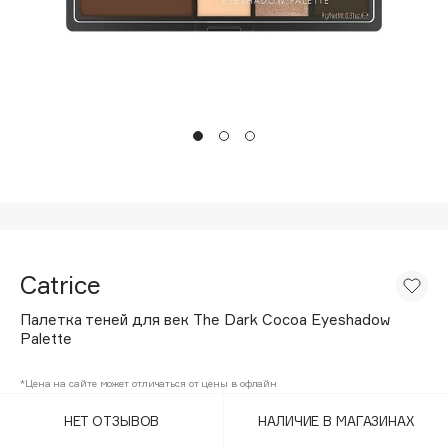
Подарки
Tom Ford
HFC
Для дома
Angiopharm
Техника
KIKO Milano
Estée Lauder
Clarins
0 - 9
100BON
Catrice
22|11
Палетка теней для век The Dark Cocoa Eyeshadow
Palette
A
*Цена на сайте может отличаться от цены в офлайн
Acqua di Parma
НЕТ ОТЗЫВОВ
НАЛИЧИЕ В МАГАЗИНАХ
Acque di Italia