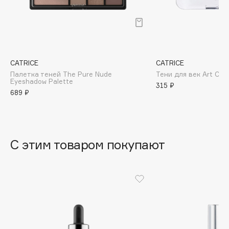
B
Babor
Baffy
Balmain Hair Couture
ЭКСКЛЮЗИВ
CATRICE
CATRICE
Banderas
Палетка теней The Pure Nude
Тени для век Art Cou
Eyeshadow Palette
315 ₽
Basicare
689 ₽
Batiste
Beauty Bomb
Beauty Pati
С этим товаром покупают
Beautyblades
НОВИНКА
beautyblender
Bebble
Beverly Hills Polo Club
Biodance
Bioderma