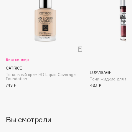
Biomed
Biorepair
Blanx
Blistex
BLOME
Boadicea The Victorious
Bobbi Brown
BOOMSHOP
бестселлер
BORK
CATRICE
LUXVISAGE
Тональный крем HD Liquid Coverage
Brunello Cucinelli
Foundation
Тени жидкие для гла
Bvlgari
749 ₽
403 ₽
by TERRY
BY WISHTREND
Byredo
Вы смотрели
C