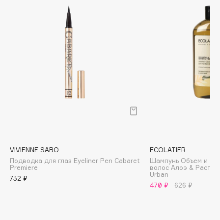
Biomed
Biorepair
Blanx
Blistex
BLOME
Boadicea The Victorious
Bobbi Brown
BOOMSHOP
BORK
Brunello Cucinelli
Bvlgari
VIVIENNE SABO
ECOLATIER
by TERRY
Подводка для глаз Eyeliner Pen Cabaret
Шампунь Объем и Сил
Premiere
волос Алоэ & Расти
BY WISHTREND
Urban
732 ₽
Byredo
470 ₽
626 ₽
C