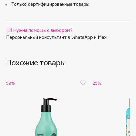
Пептидный комплекс - продлевает фазу роста волос и
Только сертифицированные товары
стимулирует рост новых.
Apagard
Aravia Professional
Arcadia
Нужна помощь с выбором?
Archetype
Персональный консультант в WhatsApp и Max
Architect Demidoff
ARIVE MAKEUP
Art&Fact
Похожие товары
Art-Visage
Artdeco
50%
25%
Astra
Atelier Rebul
Augustinus Bader
Aveda
Avene