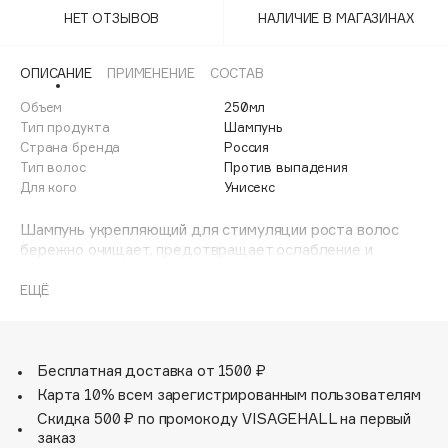
Adele for you
НЕТ ОТЗЫВОВ
НАЛИЧИЕ В МАГАЗИНАХ
Финал лета
Advante
ЭКСКЛЮЗИВ
1 АВГ - 31 АВГ
Aesop
ОПИСАНИЕ
ПРИМЕНЕНИЕ
СОСТАВ
Age Stop
Объем
ЭКСКЛЮЗИВ
250мл
Тип продукта
Шампунь
AHFA Cosmetics
Страна бренда
Россия
Ajmal
Тип волос
Против выпадения
Для кого
Унисекс
Alix Avien
Allies of Skin
Шампунь укрепляющий для стимуляции роста волос
AMAN
бережно очищает, предотвращает ослабление и
последующее выпадение волос, благодаря действию
Amina Daudova Brushes
растительных экстрактов.
ЕЩЁ
Amouage
Органический экстракт ангелики лекарственной -
Amuleto Di Casa
улучшает микроциркуляцию кожи головы.
Органический экстракт актинидии сахалинской -
Angiopharm
ЭКСКЛЮЗИВ
источник антиоксидантов для защиты и восстановления
Бесплатная доставка от 1500 ₽
Annbeauty
кожи головы.
Карта 10% всем зарегистрированным пользователям
Янтарная кислота - обладает регенерирующими
Anua
Скидка 500 ₽ по промокоду VISAGEHALL на первый
свойствами, активизирует рост волос.
заказ
Apadent