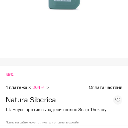
Подарки
Tom Ford
HFC
Для дома
Angiopharm
Техника
KIKO Milano
Estée Lauder
Clarins
0 - 9
35%
100BON
22|11
4 платежа ×
264 ₽
>
Оплата частями
Natura Siberica
A
Шампунь против выпадения волос Scalp Therapy
Acqua di Parma
*Цена на сайте может отличаться от цены в офлайн
Acque di Italia