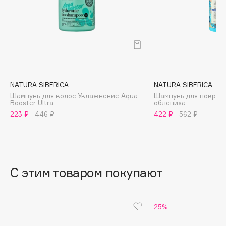
B
Babor
Baffy
Balmain Hair Couture
ЭКСКЛЮЗИВ
Banderas
NATURA SIBERICA
NATURA SIBERICA
Basicare
Шампунь для волос Увлажнение Aqua
Шампунь для повреж
Batiste
Booster Ultra
облепиха
Beauty Bomb
223 ₽
446 ₽
422 ₽
562 ₽
Beauty Pati
Beautyblades
НОВИНКА
beautyblender
С этим товаром покупают
Bebble
Beverly Hills Polo Club
Biodance
25%
Bioderma