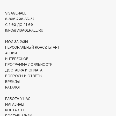
Deonica
Dessange
VISAGEHALL
Dior
8-800-700-33-37
C 9:00 ДО 21:00
Divage
INFO@VISAGEHALL.RU
Dolce & Gabbana
Dolomit
МОИ ЗАКАЗЫ
ПЕРСОНАЛЬНЫЙ КОНСУЛЬТАНТ
Dorco
АКЦИИ
DP Daily Perfection
ИНТЕРЕСНОЕ
Dr. Vranjes Firenze
ПРОГРАММА ЛОЯЛЬНОСТИ
Dr.Althea
ДОСТАВКА И ОПЛАТА
ВОПРОСЫ И ОТВЕТЫ
Dr.Ceuracle
БРЕНДЫ
Dr.Jart+
КАТАЛОГ
DSD de Luxe
Dyson
РАБОТА У НАС
МАГАЗИНЫ
КОНТАКТЫ
ПОСТАВЩИКАМ