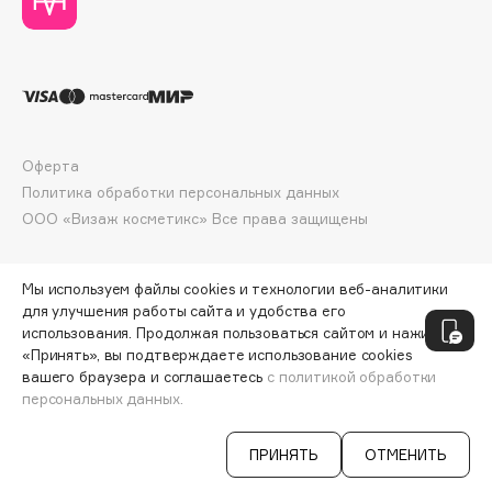
E
Eat My
Ecolatier
Ecotools
EGG
Оферта
EGIA
Политика обработки персональных данных
Eigshow
ООО «Визаж косметикс» Все права защищены
Elemis
Elian Russia
Мы используем файлы cookies и технологии веб-аналитики
Elie Saab
для улучшения работы сайта и удобства его
Ella Bartsueva Brushes
использования. Продолжая пользоваться сайтом и нажимая
«Принять», вы подтверждаете использование cookies
EMBRACE Haircare
вашего браузера и соглашаетесь
с политикой обработки
Emmanuelle Jane
персональных данных.
ДОБАВИТЬ В КОРЗИНУ
491 ₽
654 ₽
Enough
EpilProfi
ПРИНЯТЬ
ОТМЕНИТЬ
Erborian