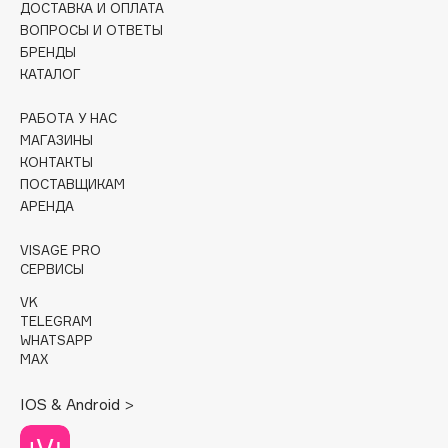
ДОСТАВКА И ОПЛАТА
Deonica
ВОПРОСЫ И ОТВЕТЫ
Dessange
БРЕНДЫ
Dior
КАТАЛОГ
Divage
РАБОТА У НАС
Dolce & Gabbana
МАГАЗИНЫ
Dolomit
КОНТАКТЫ
Dorco
ПОСТАВЩИКАМ
АРЕНДА
DP Daily Perfection
Dr. Vranjes Firenze
VISAGE PRO
Dr.Althea
СЕРВИСЫ
Dr.Ceuracle
VK
TELEGRAM
Dr.Jart+
WHATSAPP
DSD de Luxe
MAX
Dyson
IOS & Android >