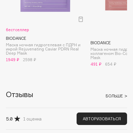
B
Babor
Baffy
бестселлер
Balmain Hair Couture
ЭКСКЛЮЗИВ
BIODANCE
Banderas
BIODANCE
Маска ночная гидрогелевая с ПДРН и
икрой Rejuvenating Caviar PDRN Real
Маска ночная гидрог
Basicare
Deep Mask
коллагеном Bio-Colla
Mask
Batiste
1949 ₽
2598 ₽
491 ₽
654 ₽
Beauty Bomb
Beauty Pati
Beautyblades
НОВИНКА
Отзывы
beautyblender
БОЛЬШЕ
Bebble
Beverly Hills Polo Club
Biodance
5.0
1
оценка
АВТОРИЗОВАТЬСЯ
Bioderma