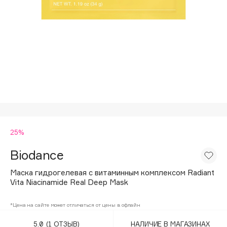
Подарки
Tom Ford
HFC
Для дома
Angiopharm
Техника
KIKO Milano
Estée Lauder
Clarins
0 - 9
25%
100BON
22|11
Biodance
Маска гидрогелевая с витаминным комплексом Radiant
A
Vita Niacinamide Real Deep Mask
Acqua di Parma
*Цена на сайте может отличаться от цены в офлайн
Acque di Italia
5.0
(1 ОТЗЫВ)
НАЛИЧИЕ В МАГАЗИНАХ