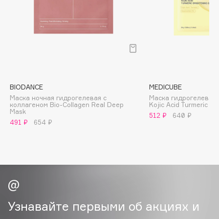
Cadence
Capelli Dorati
Carbon Theory
Carmex
Carolina Herrera
Catrice
BIODANCE
MEDICUBE
Маска ночная гидрогелевая с
Маска гидрогелевая 
Celimax
коллагеном Bio-Collagen Real Deep
Kojic Acid Turmeric Br
Mask
Cettua
512 ₽
640 ₽
491 ₽
654 ₽
Chupa Chups
Clarette
Clarins
Clarins Precious
Clinique
Clive Christian
Узнавайте первыми об акциях и
Club De Nuit