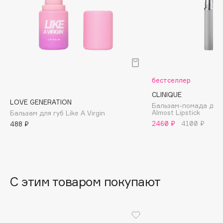
B
ментола и экстракта имбиря и «растительный ботокс»,
экстракт акмеллы.
Babor
Baffy
Balmain Hair Couture
ЭКСКЛЮЗИВ
Banderas
бестселлер
Basicare
CLINIQUE
Batiste
LOVE GENERATION
Бальзам-помада для 
Beauty Bomb
Almost Lipstick
Бальзам для губ Like A Virgin
2460 ₽
4100 ₽
488 ₽
Beauty Pati
Beautyblades
НОВИНКА
beautyblender
Bebble
С этим товаром покупают
Beverly Hills Polo Club
Biodance
Bioderma