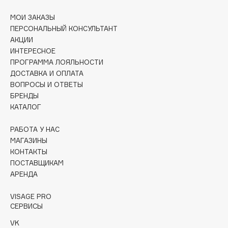
Collagenina
МОИ ЗАКАЗЫ
Consly
ПЕРСОНАЛЬНЫЙ КОНСУЛЬТАНТ
Corimo
АКЦИИ
CosRX
ИНТЕРЕСНОЕ
Cottolina
ПРОГРАММА ЛОЯЛЬНОСТИ
ДОСТАВКА И ОПЛАТА
Crescina
ВОПРОСЫ И ОТВЕТЫ
Cunzite
БРЕНДЫ
Curaprox
КАТАЛОГ
РАБОТА У НАС
D
МАГАЗИНЫ
КОНТАКТЫ
ПОСТАВЩИКАМ
d'Alba
АРЕНДА
DABO
DARLING*
VISAGE PRO
СЕРВИСЫ
Darphin
Davines
VK