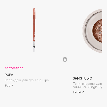
Biomed
Biorepair
Blanx
Blistex
BLOME
Boadicea The Victorious
Bobbi Brown
BOOMSHOP
BORK
Brunello Cucinelli
бестселлер
Bvlgari
PUPA
by TERRY
SHIKSTUDIO
Карандаш для губ True Lips
BY WISHTREND
Тени-спарклы для ве
955 ₽
финишем Single Eyes
Byredo
1080 ₽
C