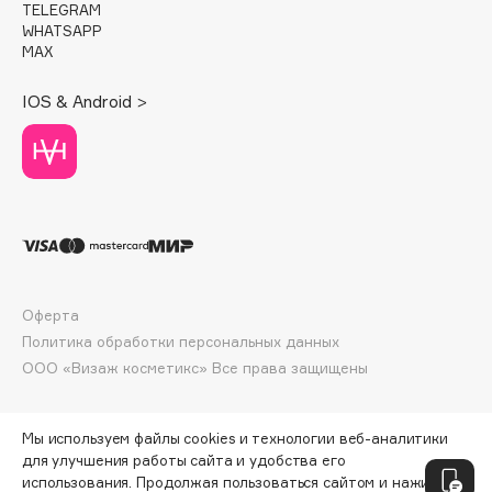
TELEGRAM
Deonica
WHATSAPP
Dessange
MAX
Dior
IOS & Android >
Divage
Dolce & Gabbana
Dolomit
Dorco
DP Daily Perfection
Dr. Vranjes Firenze
Dr.Althea
Оферта
Dr.Ceuracle
Политика обработки персональных данных
Dr.Jart+
ООО «Визаж косметикс» Все права защищены
DSD de Luxe
Dyson
Мы используем файлы cookies и технологии веб-аналитики
для улучшения работы сайта и удобства его
использования. Продолжая пользоваться сайтом и нажимая