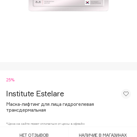
Подарки
Tom Ford
HFC
Для дома
Angiopharm
Техника
KIKO Milano
Estée Lauder
Clarins
0 - 9
25%
100BON
22|11
Institute Estelare
Маска-лифтинг для лица гидрогелевая
A
трансдермальная
Acqua di Parma
*Цена на сайте может отличаться от цены в офлайн
Acque di Italia
НЕТ ОТЗЫВОВ
НАЛИЧИЕ В МАГАЗИНАХ