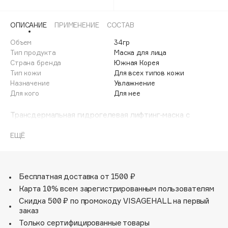
Adele for you
Финал лета
Advante
ЭКСКЛЮЗИВ
ОПИСАНИЕ
ПРИМЕНЕНИЕ
СОСТАВ
1 АВГ - 31 АВГ
Aesop
Объем
34гр
Age Stop
Тип продукта
Маска для лица
ЭКСКЛЮЗИВ
Страна бренда
Южная Корея
AHFA Cosmetics
Тип кожи
Для всех типов кожи
Ajmal
Назначение
Увлажнение
Для кого
Для нее
Alix Avien
Allies of Skin
Трансдермальная гидрогелевая лифтинг-маска с
AMAN
коллагеновым комплексом для омоложения кожи лица
предназначена для очень глубокого увлажнения и
ЕЩЁ
Amina Daudova Brushes
питания кожи. Результат заметен сразу после первого
Amouage
применения. Кожа выглядит молодой, сияющей и
упругой.
Amuleto Di Casa
Бесплатная доставка от 1500 ₽
Angiopharm
ЭКСКЛЮЗИВ
Идеально подобранный состав трансдермальной
Карта 10% всем зарегистрированным пользователям
лифтинг-маски обеспечивает разглаживание и
Annbeauty
Скидка 500 ₽ по промокоду VISAGEHALL на первый
сокращение морщин, восстановление эластичности,
заказ
Anua
выравнивание микрорельефа и тона кожи.
Только сертифицированные товары
Apadent