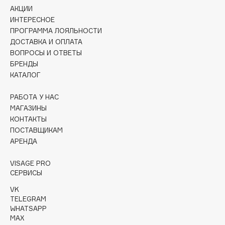
Collagenina
АКЦИИ
ИНТЕРЕСНОЕ
Consly
ПРОГРАММА ЛОЯЛЬНОСТИ
Corimo
ДОСТАВКА И ОПЛАТА
CosRX
ВОПРОСЫ И ОТВЕТЫ
Cottolina
БРЕНДЫ
КАТАЛОГ
Crescina
Cunzite
РАБОТА У НАС
Curaprox
МАГАЗИНЫ
КОНТАКТЫ
ПОСТАВЩИКАМ
D
АРЕНДА
d'Alba
VISAGE PRO
СЕРВИСЫ
DABO
VK
DARLING*
TELEGRAM
Darphin
WHATSAPP
MAX
Davines