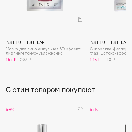
B
Babor
Baffy
Balmain Hair Couture
ЭКСКЛЮЗИВ
Banderas
INSTITUTE ESTELARE
INSTITUTE ESTELARE
Маска для лица ампульная 3D эффект:
Сыворотка-филлер д
Basicare
лифтинг+тонус+увлажнение
глаз "Ботокс-эффект
Batiste
155 ₽
207 ₽
143 ₽
190 ₽
Beauty Bomb
Beauty Pati
Beautyblades
НОВИНКА
С этим товаром покупают
beautyblender
Bebble
Beverly Hills Polo Club
50%
55%
Biodance
Bioderma