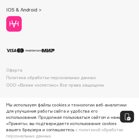
Deonica
IOS & Android >
Dessange
Dior
Divage
Dolce & Gabbana
Dolomit
Dorco
DP Daily Perfection
Оферта
Dr. Vranjes Firenze
Политика обработки персональных данных
Dr.Althea
ООО «Визаж косметикс» Все права защищены
Dr.Ceuracle
Dr.Jart+
Мы используем файлы cookies и технологии веб-аналитики
DSD de Luxe
для улучшения работы сайта и удобства его
использования. Продолжая пользоваться сайтом и нажимая
Dyson
«Принять», вы подтверждаете использование cookies
вашего браузера и соглашаетесь
с политикой обработки
персональных данных.
ДОБАВИТЬ В КОРЗИНУ
509 ₽
679 ₽