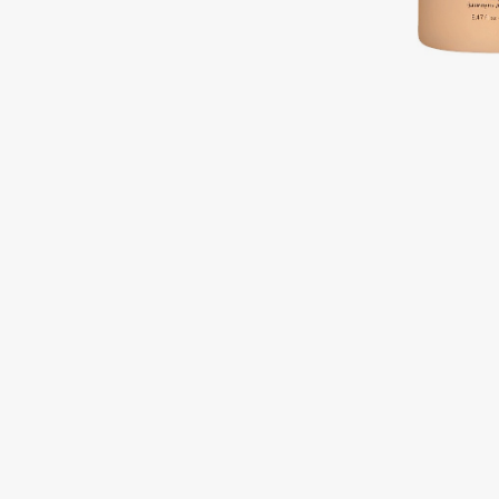
Подарки
0 - 9
Для дома
100BON
22|11
Техника
A
Acqua di Parma
Amina Daudova Brushes
Acque di Italia
Amouage
Adele for you
Amuleto Di Casa
Advante
Angiopharm
ЭКСКЛЮЗИВ
ЭКСКЛЮЗИВ
Aesop
Annbeauty
Age Stop
Anua
ЭКСКЛЮЗИВ
Apadent
AHFA Cosmetics
Apagard
Ajmal