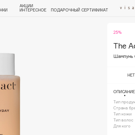
АКЦИИ
НКИ
ИНТЕРЕСНОЕ
ПОДАРОЧНЫЙ СЕРТИФИКАТ
25%
P
Q
R
S
T
U
V
W
Y
Z
А - Я
The A
Шампунь 
НЕ
Angiopharm
ОПИСАНИЕ
KIKO Milano
Тип проду
Estée Lauder
Страна бр
Clarins
Тип кожи
Тип волос
Для кого