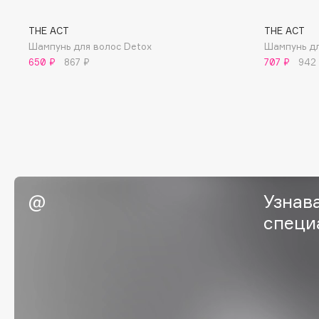
BLOME
THE ACT
THE ACT
Шампунь для волос Detox
Шампунь дл
650 ₽
867 ₽
707 ₽
942
C
Cadence
Chupa Chups
Capelli Dorati
Clarette
Carbon Theory
Clarins
Carmex
Clarins Precious
НОВИНКА
Carolina Herrera
Clinique
Узнав
Catrice
Clive Christian
специ
Celimax
Club De Nuit
Cettua
Collagenina