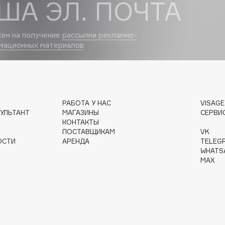
ША ЭЛ. ПОЧТА
Dr.Althea
сен на получение
рассылки рекламно-
Dr.Ceuracle
мационных материалов
Dr.Jart+
DSD de Luxe
Dyson
РАБОТА У НАС
VISAG
УЛЬТАНТ
МАГАЗИНЫ
СЕРВИ
КОНТАКТЫ
ПОСТАВЩИКАМ
VK
ОСТИ
АРЕНДА
TELEG
WHATS
MAX
Estrâde
Estée Lauder
Etat Pur
Etude House