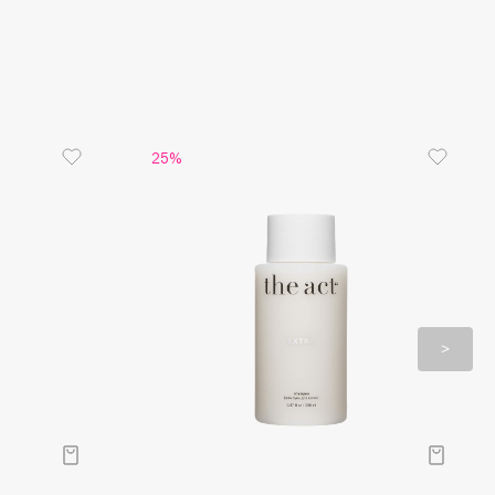
ми, не допуская появление секущихся кончиков,
т расчёсывание, предотвращает пушение при
й влажности. Гидролаты липы, крапивы, розы
, придают волосам здоровый блеск, устраняют
 зуд кожи головы. Аллантоин успокаивает и
, а ниацинамид стимулирует микроциркуляцию
тивизирует «спящие» волосяные луковицы.
25%
ультате?
азглаживаются, становятся более послушными и
ся при повышенной влажности. Возвращаются
блеск и эластичность, сила и объём по всей
я максимального восстановления и здоровья
олните уход маской для волос линейки The Act