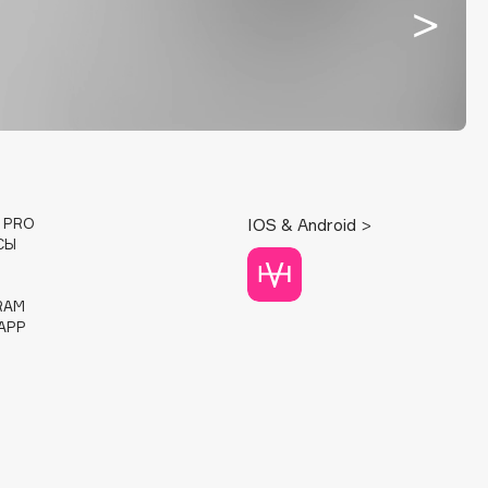
E PRO
IOS & Android >
СЫ
RAM
APP