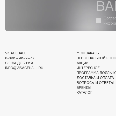
ВА
D
d'Alba
Dior
Согла
DABO
Divage
инфор
DARLING*
Dolce & Gabbana
Darphin
Dolomit
Davines
Dorco
Deonica
DP Daily Perfection
VISAGEHALL
МОИ ЗАКАЗЫ
Dessange
Dr. Vranjes Firenze
8-800-700-33-37
ПЕРСОНАЛЬНЫЙ КОНС
C 9:00 ДО 21:00
АКЦИИ
INFO@VISAGEHALL.RU
ИНТЕРЕСНОЕ
ПРОГРАММА ЛОЯЛЬН
ДОСТАВКА И ОПЛАТА
E
ВОПРОСЫ И ОТВЕТЫ
БРЕНДЫ
КАТАЛОГ
Eat My
Ella Bartsueva Brushes
Ecolatier
EMBRACE Haircare
Ecotools
Emmanuelle Jane
EGIA
Enough