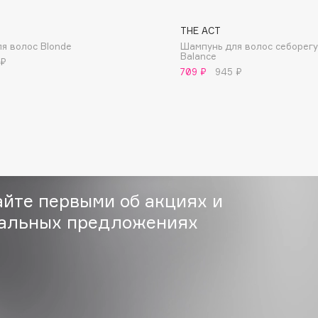
THE ACT
я волос Blonde
Шампунь для волос себорег
Balance
 ₽
709 ₽
945 ₽
Consly
Corimo
CosRX
Cottolina
Crescina
айте первыми об акциях и
Cunzite
альных предложениях
Curaprox