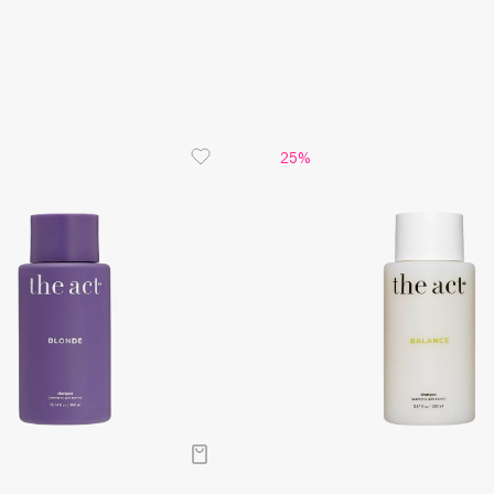
Aveda
эластичны
облегчае
Avene
повышенно
укрепляют
перхоть и
смягчает
крови, ак
25%
Что в рез
Волосы р
не пушат
Boadicea The Victorious
здоровый 
Bobbi Brown
длине. Дл
BOOMSHOP
волос доп
Everyday.
BORK
Brunello Cucinelli
Bvlgari
by TERRY
BY WISHTREND
Byredo