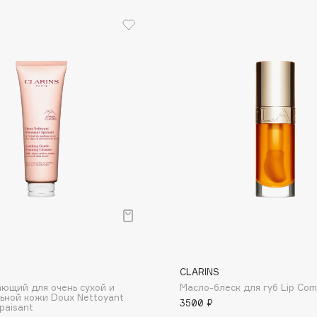
Gourmandise
Grace Day
Guerlain
Guess
Holika Holika
Holly Polly
CLARINS
Holy Land
ющий для очень сухой и
Масло-блеск для губ Lip Comf
ьной кожи Doux Nettoyant
3500 ₽
paisant