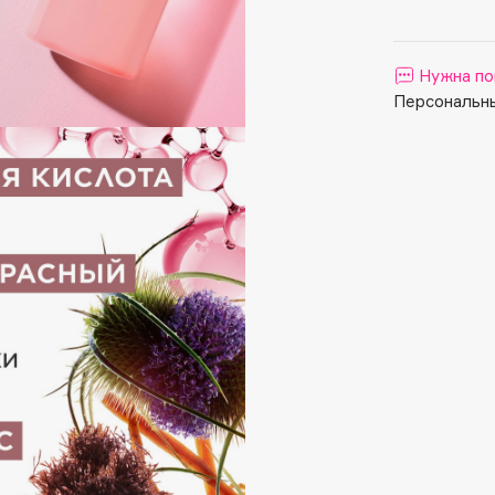
Aveda
Avene
Нужна по
Персональны
Boadicea The Victorious
Bobbi Brown
BOOMSHOP
BORK
Brunello Cucinelli
Bvlgari
by TERRY
BY WISHTREND
Byredo