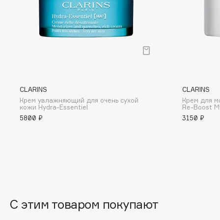
Eigshow
EpilProfi
Elemis
Erborian
Elian Russia
Essence
Elie Saab
Essential Parfums Paris
CLARINS
CLARINS
Крем увлажняющий для очень сухой
Крем для м
F
кожи Hydra-Essentiel
Re-Boost My
5800 ₽
3150 ₽
FANE
Flipper
Farmstay
FLOEMA
Felce Azzurra
Floraïku
Fillerina
Forlle'd
ЭКСКЛЮЗИВ
Fiona Franchimon
С этим товаром покупают