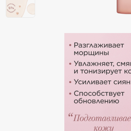
Подарки
0 - 9
Для дома
100BON
22|11
Техника
A
Acqua di Parma
Amina Daudova Brushes
Acque di Italia
Amouage
Adele for you
Amuleto Di Casa
Advante
Angiopharm
ЭКСКЛЮЗИВ
ЭКСКЛЮЗИВ
Aesop
Annbeauty
Age Stop
Anua
ЭКСКЛЮЗИВ
Apadent
AHFA Cosmetics
Apagard
Ajmal