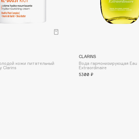
Etude organix
Eva Mosaic
Ex Nihilo
EXOARI L
CLARINS
олодой кожи питательный
Вода гармонизирующая Eau
 Clarins
Extraordinaire
5300 ₽
Fragrance Du Bois
Frederic Malle
Frudia
Funny Organix