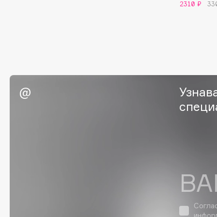
2310 ₽
33
I
I Love My Hair
INGLOT
Iceberg
Initio
Icon Skin
Insight Professional
Узнав
Influence Beauty
Institut Esthederm
специ
J
James Read
Janeke
ВА
Jan Marini
Jimmy Choo
ЭКСКЛЮЗИВ
JMsolution
Jane Iredale
Согла
инфор