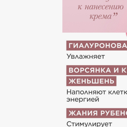
Aravia Professional
Alix Avien
Arcadia
Allies of Skin
Archetype
AMAN
B
Babor
beautyblender
Baffy
Bebble
Balmain Hair Couture
Beverly Hills Polo Club
ЭКСКЛЮЗИВ
Biodance
Banderas
Bioderma
Basicare
Biomed
Batiste
Biorepair
Beauty Bomb
Blanx
Beauty Pati
Blistex
Beautyblades
НОВИНКА