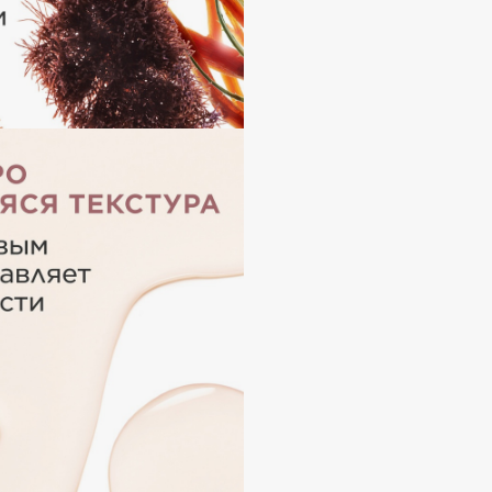
Consly
Corimo
CosRX
Cottolina
Crescina
Cunzite
Curaprox