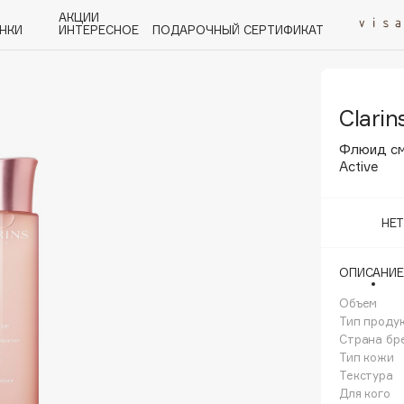
АКЦИИ
НКИ
ИНТЕРЕСНОЕ
ПОДАРОЧНЫЙ СЕРТИФИКАТ
Clarin
P
Q
R
S
T
U
V
W
Y
Z
А - Я
Флюид см
Active
НЕ
Angiopharm
ОПИСАНИЕ
KIKO Milano
Объем
Estée Lauder
Тип проду
Clarins
Страна бр
Тип кожи
Текстура
Для кого