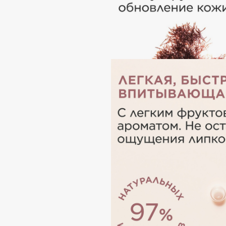
BLOME
C
Cadence
Chupa Chups
Capelli Dorati
Clarette
Carbon Theory
Clarins
Carmex
Clarins Precious
НОВИНКА
Carolina Herrera
Clinique
Catrice
Clive Christian
Celimax
Club De Nuit
Cettua
Collagenina