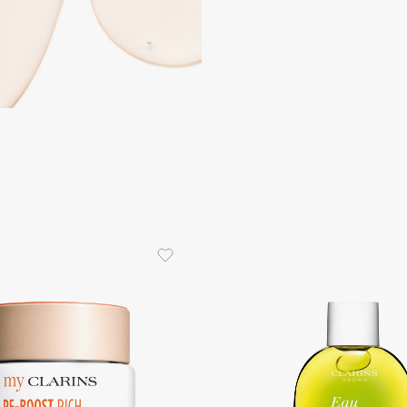
Dr.Althea
Dr.Ceuracle
Dr.Jart+
DSD de Luxe
Dyson
Estrâde
Estée Lauder
Etat Pur
Etude House