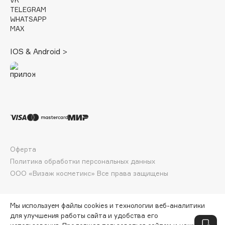
Deonica
TELEGRAM
WHATSAPP
Dessange
MAX
Dior
Divage
IOS & Android >
Dolce & Gabbana
Dolomit
Dorco
DP Daily Perfection
Dr. Vranjes Firenze
Dr.Althea
Dr.Ceuracle
Оферта
Политика обработки персональных данных
Dr.Jart+
ООО «Визаж косметикс» Все права защищены
DSD de Luxe
Dyson
Мы используем файлы cookies и технологии веб-аналитики
для улучшения работы сайта и удобства его