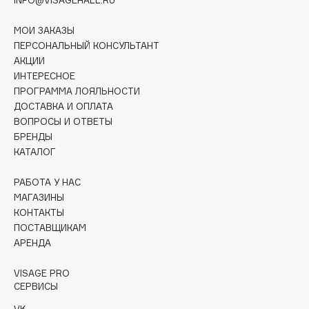
Collagenina
Consly
МОИ ЗАКАЗЫ
Corimo
ПЕРСОНАЛЬНЫЙ КОНСУЛЬТАНТ
АКЦИИ
CosRX
ИНТЕРЕСНОЕ
Cottolina
ПРОГРАММА ЛОЯЛЬНОСТИ
Crescina
ДОСТАВКА И ОПЛАТА
ВОПРОСЫ И ОТВЕТЫ
Cunzite
БРЕНДЫ
Curaprox
КАТАЛОГ
РАБОТА У НАС
D
МАГАЗИНЫ
КОНТАКТЫ
d'Alba
ПОСТАВЩИКАМ
DABO
АРЕНДА
DARLING*
VISAGE PRO
Darphin
СЕРВИСЫ
Davines
VK