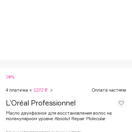
Подарки
Tom Ford
HFC
Для дома
Angiopharm
Техника
KIKO Milano
Estée Lauder
Clarins
0 - 9
20%
100BON
22|11
4 платежа ×
1272 ₽
>
Оплата частями
L’Oréal Professionnel
A
Масло двухфазное для восстановления волос на
молекулярном уровне Absolut Repair Molecular
Acqua di Parma
Acque di Italia
*Цена на сайте может отличаться от цены в офлайн