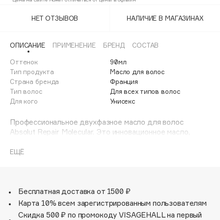
Adele for you
Финал лета
НЕТ ОТЗЫВОВ
НАЛИЧИЕ В МАГАЗИНАХ
Advante
ЭКСКЛЮЗИВ
1 АВГ - 31 АВГ
Aesop
ОПИСАНИЕ
ПРИМЕНЕНИЕ
БРЕНД
СОСТАВ
Age Stop
ЭКСКЛЮЗИВ
Оттенок
90мл
AHFA Cosmetics
Тип продукта
Масло для волос
Ajmal
Страна бренда
Франция
Тип волос
Для всех типов волос
Alix Avien
Для кого
Унисекс
Allies of Skin
AMAN
Профессиональное двухфазное масло для волос
Absolut Repair Molecular. Это инновационное масло,
Amina Daudova Brushes
разработанное экспертами L'Oréal, использует
Amouage
запатентованную двухфазную технологию для
ЕЩЁ
обеспечения мгновенного питания и интенсивного
Amuleto Di Casa
восстановления волос без эффекта утяжеления.
Angiopharm
ЭКСКЛЮЗИВ
Обогащенное Пептидным бондером и комплексом из 5
Annbeauty
незаменимых аминокислот, средство объединяет
Бесплатная доставка от 1500 ₽
водную и масляную фазы, даря волосам блеск до 100
Карта 10% всем зарегистрированным пользователям
Anua
часов и сияние. Водная фаза проникает в волокно
Скидка 500 ₽ по промокоду VISAGEHALL на первый
Apadent