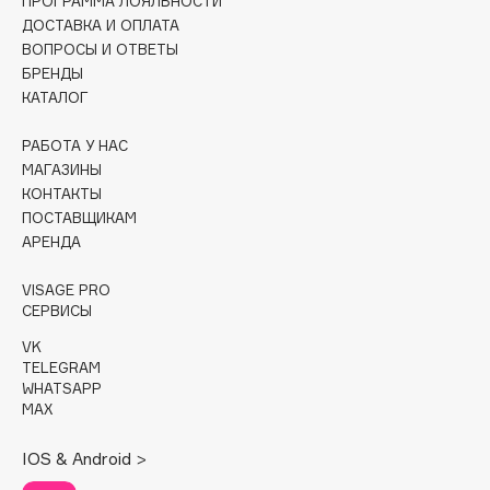
ПРОГРАММА ЛОЯЛЬНОСТИ
Collagenina
ДОСТАВКА И ОПЛАТА
Consly
ВОПРОСЫ И ОТВЕТЫ
Corimo
БРЕНДЫ
КАТАЛОГ
CosRX
Cottolina
РАБОТА У НАС
Crescina
МАГАЗИНЫ
КОНТАКТЫ
Cunzite
ПОСТАВЩИКАМ
Curaprox
АРЕНДА
VISAGE PRO
D
СЕРВИСЫ
VK
d'Alba
TELEGRAM
DABO
WHATSAPP
MAX
DARLING*
Darphin
IOS & Android >
Davines