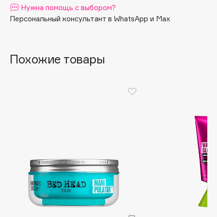
Нужна помощь с выбором?
Apagard
Персональный консультант в WhatsApp и Max
Aravia Professional
Arcadia
Archetype
Похожие товары
Architect Demidoff
ARIVE MAKEUP
Art&Fact
Art-Visage
Artdeco
Astra
Atelier Rebul
Augustinus Bader
Aveda
Avene