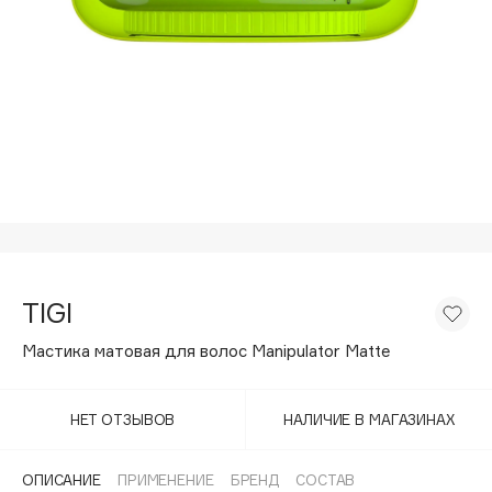
Подарки
Tom Ford
HFC
Для дома
Angiopharm
Техника
KIKO Milano
Estée Lauder
Clarins
0 - 9
100BON
TIGI
22|11
Мастика матовая для волос Manipulator Matte
A
НЕТ ОТЗЫВОВ
НАЛИЧИЕ В МАГАЗИНАХ
Acqua di Parma
Acque di Italia
ОПИСАНИЕ
ПРИМЕНЕНИЕ
БРЕНД
СОСТАВ