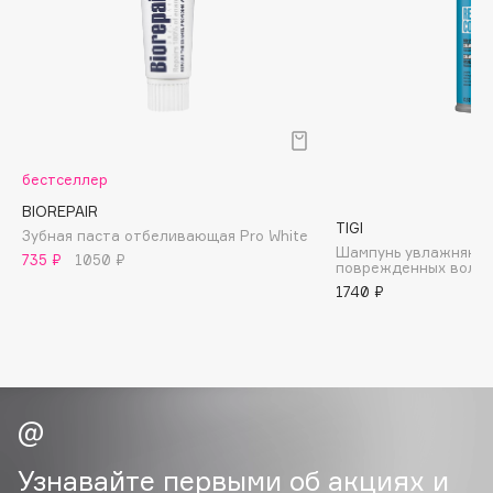
Biomed
Biorepair
Blanx
Blistex
BLOME
Boadicea The Victorious
бестселлер
Bobbi Brown
BIOREPAIR
BOOMSHOP
TIGI
Зубная паста отбеливающая Pro White
Шампунь увлажняющи
BORK
735 ₽
1050 ₽
поврежденных волос
Brunello Cucinelli
1740 ₽
Bvlgari
by TERRY
BY WISHTREND
Byredo
Узнавайте первыми об акциях и
C