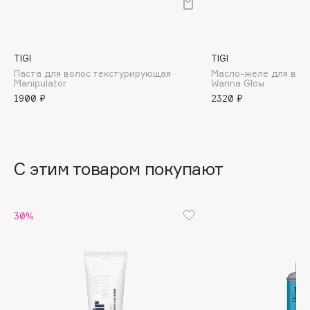
B
Babor
Baffy
TIGI
TIGI
Паста для волос текстурирующая
Масло-желе для вол
Balmain Hair Couture
ЭКСКЛЮЗИВ
Manipulator
Wanna Glow
Banderas
1900 ₽
2320 ₽
Basicare
Batiste
Beauty Bomb
С этим товаром покупают
Beauty Pati
Beautyblades
НОВИНКА
30%
beautyblender
Bebble
Beverly Hills Polo Club
Biodance
Bioderma