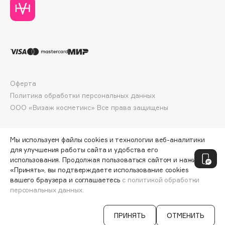
Deonica
Dessange
Dior
Divage
Dolce & Gabbana
Dolomit
Оферта
Dorco
Политика обработки персональных данных
DP Daily Perfection
ООО «Визаж косметикс» Все права защищены
Dr. Vranjes Firenze
Dr.Althea
Мы используем файлы cookies и технологии веб-аналитики
Dr.Ceuracle
для улучшения работы сайта и удобства его
использования. Продолжая пользоваться сайтом и нажимая
Dr.Jart+
«Принять», вы подтверждаете использование cookies
DSD de Luxe
вашего браузера и соглашаетесь
с политикой обработки
Dyson
персональных данных.
ДОБАВИТЬ В КОРЗИНУ
1900 ₽
ПРИНЯТЬ
ОТМЕНИТЬ