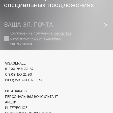
специальных предложениях
Cadence
Capelli Dorati
ВАША ЭЛ. ПОЧТА
Carbon Theory
Carmex
Согласен на получение
рассылки
Carolina Herrera
рекламно-информационных
материалов
Catrice
Celimax
Cettua
VISAGEHALL
Chupa Chups
8-800-700-33-37
Clarette
C 9:00 ДО 21:00
INFO@VISAGEHALL.RU
Clarins
Clarins Precious
МОИ ЗАКАЗЫ
Clinique
ПЕРСОНАЛЬНЫЙ КОНСУЛЬТАНТ
Clive Christian
АКЦИИ
ИНТЕРЕСНОЕ
Club De Nuit