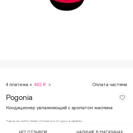
Подарки
Tom Ford
HFC
Для дома
Angiopharm
Техника
KIKO Milano
Estée Lauder
Clarins
0 - 9
100BON
4 платежа ×
462 ₽
>
Оплата частями
22|11
Pogonia
A
Кондиционер увлажняющий с ароматом жасмина
Acqua di Parma
*Цена на сайте может отличаться от цены в офлайн
Acque di Italia
НЕТ ОТЗЫВОВ
НАЛИЧИЕ В МАГАЗИНАХ