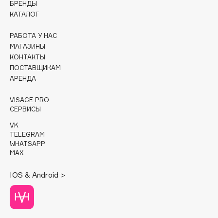
БРЕНДЫ
КАТАЛОГ
Cadence
Capelli Dorati
РАБОТА У НАС
Carbon Theory
МАГАЗИНЫ
КОНТАКТЫ
Carmex
ПОСТАВЩИКАМ
Carolina Herrera
АРЕНДА
Catrice
Celimax
VISAGE PRO
СЕРВИСЫ
Cettua
VK
Chupa Chups
TELEGRAM
Clarette
WHATSAPP
MAX
Clarins
Clarins Precious
IOS & Android >
Clinique
Clive Christian
Club De Nuit