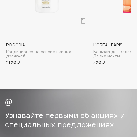
B
Babor
Baffy
Balmain Hair Couture
ЭКСКЛЮЗИВ
Banderas
POGONIA
L’OREAL PARIS
Кондиционер на основе пивных
Бальзам для волос с
Basicare
дрожжей
Длина мечты
Batiste
2100 ₽
500 ₽
Beauty Bomb
Beauty Pati
Beautyblades
НОВИНКА
beautyblender
Bebble
Beverly Hills Polo Club
Узнавайте первыми об акциях и
Biodance
специальных предложениях
Bioderma