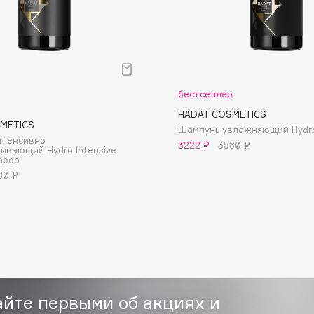
бестселлер
Consly
HADAT COSMETICS
METICS
Corimo
Шампунь увлажняющий Hydro
нтенсивно
3222 ₽
3580 ₽
CosRX
ивающий Hydro Intensive
mpoo
Cottolina
80 ₽
Crescina
Cunzite
Curaprox
айте первыми об акциях и