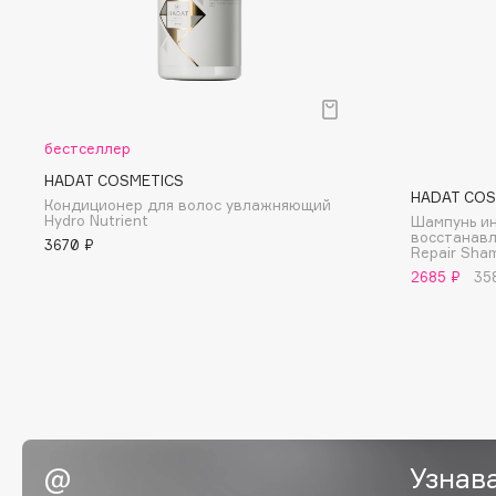
BLOME
C
бестселлер
Cadence
Chupa Chups
HADAT COSMETICS
HADAT COS
Capelli Dorati
Clarette
Кондиционер для волос увлажняющий
Hydro Nutrient
Шампунь и
Carbon Theory
Clarins
восстанавл
3670 ₽
Repair Sha
Carmex
Clarins Precious
НОВИНКА
2685 ₽
35
Carolina Herrera
Clinique
Catrice
Clive Christian
Celimax
Club De Nuit
Cettua
Collagenina
Узнав