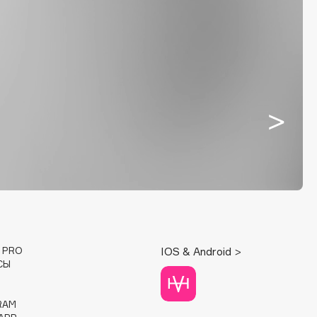
E PRO
IOS & Android >
СЫ
RAM