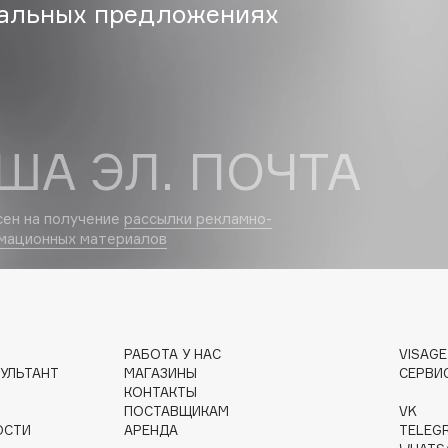
альных предложениях
Dr.Althea
Dr.Ceuracle
Dr.Jart+
DSD de Luxe
ША ЭЛ. ПОЧТА
Dyson
сен на получение
рассылки рекламно-
мационных материалов
РАБОТА У НАС
VISAG
Estrâde
УЛЬТАНТ
МАГАЗИНЫ
СЕРВИ
Estée Lauder
КОНТАКТЫ
ПОСТАВЩИКАМ
VK
Etat Pur
ОСТИ
АРЕНДА
TELEG
Etude House