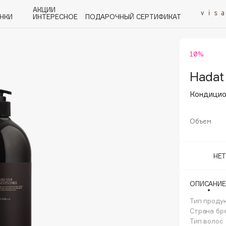
АКЦИИ
НКИ
ИНТЕРЕСНОЕ
ПОДАРОЧНЫЙ СЕРТИФИКАТ
10%
P
Q
R
S
T
U
V
W
Y
Z
А - Я
Hadat
Кондицион
Объем
Angiopharm
НЕ
KIKO Milano
Estée Lauder
ОПИСАНИЕ
Clarins
Тип проду
Страна бр
Тип волос