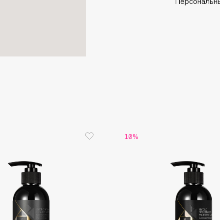
Aveda
Персональны
кончиков 
росту.
Avene
Boadicea The Victorious
Bobbi Brown
BOOMSHOP
10%
BORK
Brunello Cucinelli
Bvlgari
by TERRY
BY WISHTREND
Byredo