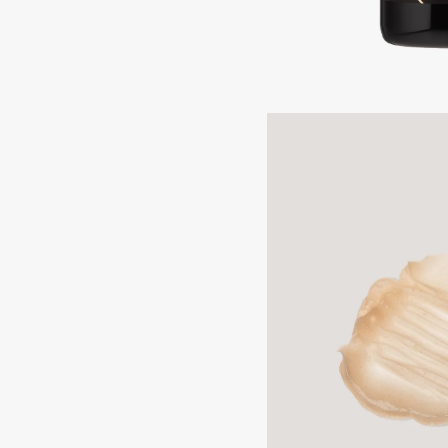
Подарки
0 - 9
Для дома
100BON
22|11
Техника
A
Acqua di Parma
Amina Daudova Brushes
Acque di Italia
Amouage
Adele for you
Amuleto Di Casa
Advante
Angiopharm
ЭКСКЛЮЗИВ
ЭКСКЛЮЗИВ
Aesop
Annbeauty
Age Stop
Anua
ЭКСКЛЮЗИВ
Apadent
AHFA Cosmetics
Apagard
Ajmal