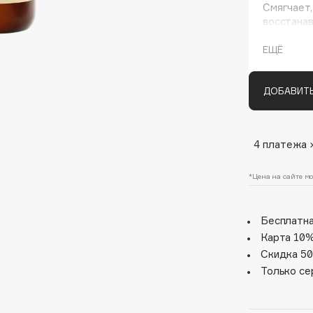
Смягчает,
восстанав
использов
ЕЩЁ
ДОБАВИТЬ
4 платежа 
Architect Demidoff
ARIVE MAKEUP
*Цена на сайте мо
Art&Fact
Art-Visage
Бесплатна
Artdeco
Карта 10%
Скидка 50
Astra
Только се
Atelier Rebul
Augustinus Bader