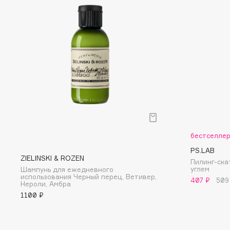
D
d'Alba
Dior
DABO
Divage
DARLING*
Dolce & Gabbana
Darphin
Dolomit
Davines
Dorco
Deonica
DP Daily Perfection
Dessange
Dr. Vranjes Firenze
бестселле
PS.LAB
ZIELINSKI & ROZEN
E
Пилинг-ска
углем
Шампунь для ежедневного
использования Черный перец, Ветивер,
407 ₽
509
Нероли, Амбра
Eat My
Ella Bartsueva Brushes
1100 ₽
Ecolatier
EMBRACE Haircare
Ecotools
Emmanuelle Jane
EGG
Enough