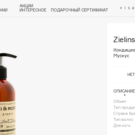
АКЦИИ
НКИ
ИНТЕРЕСНОЕ
ПОДАРОЧНЫЙ СЕРТИФИКАТ
Zielin
P
Q
R
S
T
U
V
W
Y
Z
А - Я
Кондицио
Мускус
НЕ
Angiopharm
ОПИСАНИЕ
KIKO Milano
Объем
Estée Lauder
Тип проду
Clarins
Страна бр
Тип волос
Для кого