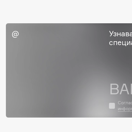
EGIA
EpilProfi
Eigshow
Erborian
Elemis
Essence
Узнав
Elian Russia
Essential Parfums Paris
специ
Elie Saab
Estrâde
F
ВА
FANE
Flipper
Farmstay
FLOEMA
Felce Azzurra
Floraïku
Согла
Fillerina
Forlle'd
инфор
ЭКСКЛЮЗИВ
Fiona Franchimon