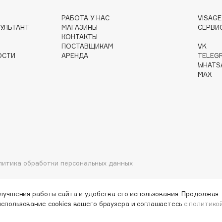
РАБОТА У НАС
VISAG
УЛЬТАНТ
МАГАЗИНЫ
СЕРВИ
КОНТАКТЫ
Gourmandise
ПОСТАВЩИКАМ
VK
ОСТИ
АРЕНДА
TELEG
Grace Day
WHATS
Guerlain
MAX
Guess
литика обработки персональных данных
Holika Holika
Holly Polly
улучшения работы сайта и удобства его использования. Продолжая
Holy Land
использование cookies вашего браузера и соглашаетесь
с политико