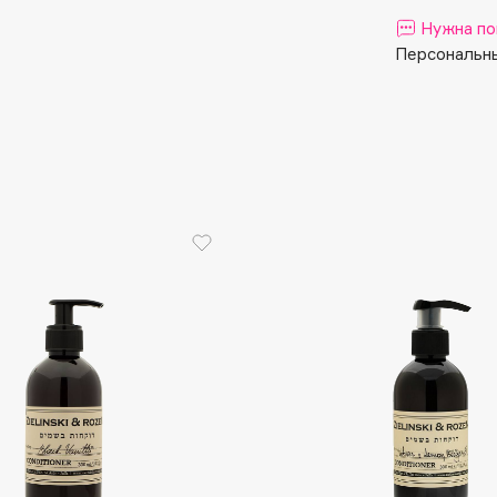
Aveda
Нужна по
Avene
Персональны
Boadicea The Victorious
Bobbi Brown
BOOMSHOP
BORK
Brunello Cucinelli
Bvlgari
by TERRY
BY WISHTREND
Byredo