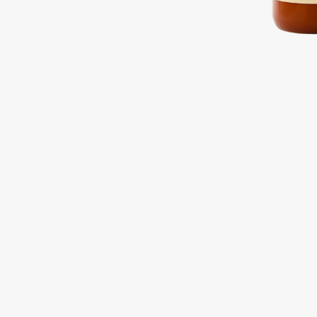
Подарки
0 - 9
Для дома
100BON
22|11
Техника
A
Acqua di Parma
Amina Daudova Brushes
Acque di Italia
Amouage
Adele for you
Amuleto Di Casa
Advante
Angiopharm
ЭКСКЛЮЗИВ
ЭКСКЛЮЗИВ
Aesop
Annbeauty
Age Stop
Anua
ЭКСКЛЮЗИВ
Apadent
AHFA Cosmetics
Apagard
Ajmal