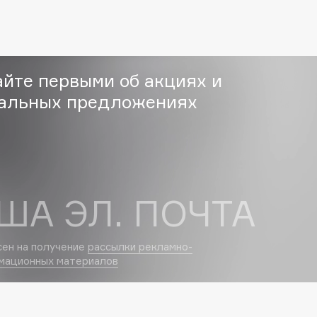
Eva Mosaic
Ex Nihilo
EXOARI L
айте первыми об акциях и
альных предложениях
ША ЭЛ. ПОЧТА
Fragrance Du Bois
Frederic Malle
Frudia
сен на получение
рассылки рекламно-
Funny Organix
мационных материалов