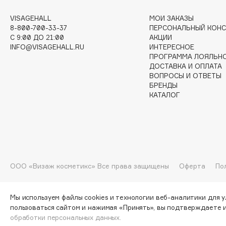
VISAGEHALL
МОИ ЗАКАЗЫ
G
8-800-700-33-37
ПЕРСОНАЛЬНЫЙ КОНС
C 9:00 ДО 21:00
АКЦИИ
Garnier
Giardino Magico
INFO@VISAGEHALL.RU
ИНТЕРЕСНОЕ
ПРОГРАММА ЛОЯЛЬН
Gecko
Gillette
ДОСТАВКА И ОПЛАТА
Geltek
Givenchy
ВОПРОСЫ И ОТВЕТЫ
БРЕНДЫ
Genosys
Global Keratin
ЭКСКЛЮЗИВ
КАТАЛОГ
Global White
Geomar
H
ООО «Визаж косметикс» Все права защищены
Оферта
По
Hadat Cosmetics
HELIBEAUTY
Hamis
Hempz
Мы используем файлы cookies и технологии веб-аналитики для 
Hapica
HFC
пользоваться сайтом и нажимая «Принять», вы подтверждаете 
обработки персональных данных.