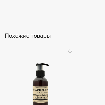
Aravia Professional
Alix Avien
Arcadia
Allies of Skin
Archetype
AMAN
Похожие товары
B
Babor
beautyblender
Baffy
Bebble
Balmain Hair Couture
Beverly Hills Polo Club
ЭКСКЛЮЗИВ
Biodance
Banderas
Bioderma
Basicare
Biomed
Batiste
Biorepair
Beauty Bomb
Blanx
Beauty Pati
Blistex
Beautyblades
НОВИНКА