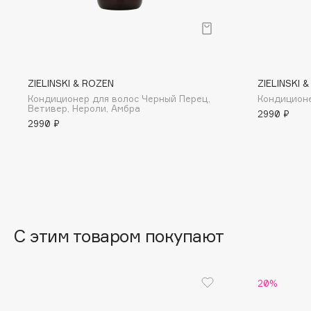
BLOME
C
ZIELINSKI & ROZEN
ZIELINSKI 
Кондиционер для волос Черный Перец,
Кондиционе
Cadence
Chupa Chups
Ветивер, Нероли, Амбра
2990 ₽
2990 ₽
Capelli Dorati
Clarette
Carbon Theory
Clarins
Carmex
Clarins Precious
НОВИНКА
Carolina Herrera
Clinique
Catrice
Clive Christian
Celimax
Club De Nuit
С этим товаром покупают
Cettua
Collagenina
20%