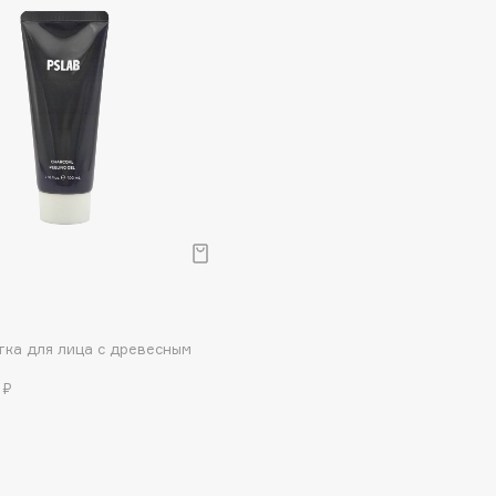
Dr.Althea
Dr.Ceuracle
Dr.Jart+
DSD de Luxe
Dyson
р
тка для лица с древесным
 ₽
Estée Lauder
Etat Pur
Etude House
Etude organix