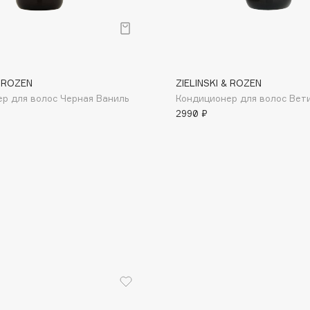
& ROZEN
ZIELINSKI & ROZEN
р для волос Черная Ваниль
Кондиционер для волос Вет
Consly
2990 ₽
Corimo
CosRX
Cottolina
Crescina
Cunzite
Curaprox