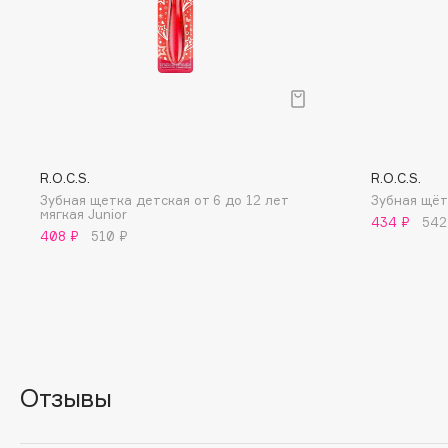
BLOME
C
Cadence
Chupa Chups
R.O.C.S.
R.O.C.S.
Capelli Dorati
Clarette
Зубная щетка детская от 6 до 12 лет
Зубная щётк
Carbon Theory
Clarins
мягкая Junior
434 ₽
542
408 ₽
510 ₽
Carmex
Clarins Precious
Carolina Herrera
Clinique
Catrice
Clive Christian
Celimax
Club De Nuit
Cettua
Collagenina
Отзывы