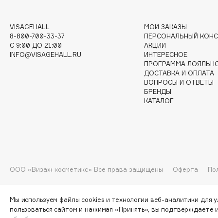
VISAGEHALL
МОИ ЗАКАЗЫ
I
8-800-700-33-37
ПЕРСОНАЛЬНЫЙ КОНС
C 9:00 ДО 21:00
АКЦИИ
INFO@VISAGEHALL.RU
ИНТЕРЕСНОЕ
I Love My Hair
INGLOT
ПРОГРАММА ЛОЯЛЬН
Iceberg
Initio
ДОСТАВКА И ОПЛАТА
ВОПРОСЫ И ОТВЕТЫ
Icon Skin
Insight Professional
БРЕНДЫ
Influence Beauty
Institut Esthederm
КАТАЛОГ
J
ООО «Визаж косметикс» Все права защищены
Оферта
По
James Read
Janeke
Jan Marini
Jimmy Choo
ЭКСКЛЮЗИВ
JMsolution
Мы используем файлы cookies и технологии веб-аналитики для 
Jane Iredale
пользоваться сайтом и нажимая «Принять», вы подтверждаете 