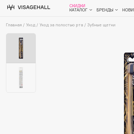
СКИДКИ
КАТАЛОГ
БРЕНДЫ
НОВИ
Главная
/
Уход
/
Уход за полостью рта
/
Зубные щетки
Аутлет
0 - 9
A
B
C
D
E
F
G
H
I
J
K
L
M
N
O
Солнечная линия
Макияж
ПОПУЛЯРНЫЕ
Уход
Ароматы
Dior
SHIKstudio
Nashi Argan
Romanovamakeup
Азия
d'Alba
Tom Ford
Для мужчин
Zielinski & Rozen
HFC
Детям