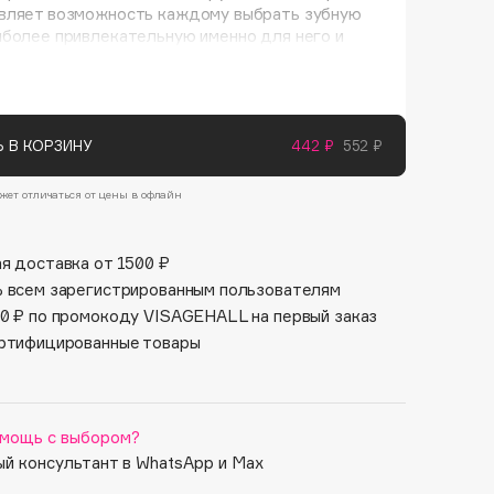
Финал лета
вляет возможность каждому выбрать зубную
Парфюм для тебя
более привлекательную именно для него и
1 АВГ - 31 АВГ
5 АВГ - 9 АВГ
ую его индивидуальность. Специально
ованная тонкая изогнутая форма ручки
ащает излишнее давление на десны и
ает удобство во время чистки зубов.
о щетинок увеличено в 3 раза, что в сочетании
 В КОРЗИНУ
442 ₽
552 ₽
зованием ультратонкой щетины особой формы
с уникальным треугольным сечением существенно
жет отличаться от цены в офлайн
эффективность чистки зубов и обеспечивает
ый массаж десен.
я доставка от 1500 ₽
 всем зарегистрированным пользователям
0 ₽ по промокоду VISAGEHALL на первый заказ
ртифицированные товары
мощь с выбором?
й консультант в WhatsApp и Max