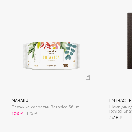
EGIA
EpilProfi
Eigshow
Erborian
Elemis
Essence
Elian Russia
Essential Parfums Paris
Elie Saab
Estrâde
F
FANE
Flipper
Farmstay
FLOEMA
Felce Azzurra
Floraïku
MARABU
EMBRACE H
Влажные салфетки Botanica 50шт
Шампунь дл
Fillerina
Forlle'd
ЭКСКЛЮЗИВ
Revital Sh
100 ₽
125 ₽
Fiona Franchimon
2310 ₽