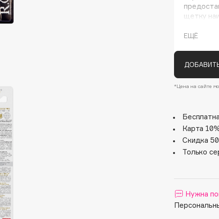
предоста
щетку наи
отражающ
спроектир
ЕЩЁ
предотвр
обеспечив
Количеств
ДОБАВИТЬ
с исполь
Trilobal 
*Цена на сайте мо
повышает 
деликатн
Architect Demidoff
Бесплатна
ARIVE MAKEUP
Карта 10%
Art&Fact
Скидка 50
Art-Visage
Только се
Artdeco
Astra
Atelier Rebul
Нужна по
Персональны
Augustinus Bader