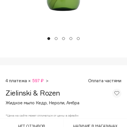
Подарки
Tom Ford
HFC
Для дома
Angiopharm
Техника
KIKO Milano
Estée Lauder
Clarins
0 - 9
100BON
4 платежа ×
597 ₽
>
Оплата частями
22|11
Zielinski & Rozen
A
Жидкое мыло Кедр, Нероли, Амбра
Acqua di Parma
*Цена на сайте может отличаться от цены в офлайн
Acque di Italia
НЕТ ОТЗЫВОВ
НАЛИЧИЕ В МАГАЗИНАХ