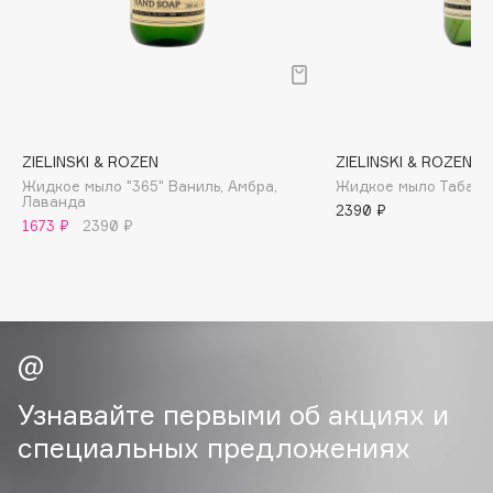
B
Babor
Baffy
Balmain Hair Couture
ЭКСКЛЮЗИВ
Banderas
ZIELINSKI & ROZEN
ZIELINSKI & ROZEN
Жидкое мыло "365" Ваниль, Амбра,
Жидкое мыло Табак, 
Basicare
Лаванда
2390 ₽
Batiste
1673 ₽
2390 ₽
Beauty Bomb
Beauty Pati
Beautyblades
НОВИНКА
beautyblender
Bebble
Beverly Hills Polo Club
Узнавайте первыми об акциях и
Biodance
специальных предложениях
Bioderma