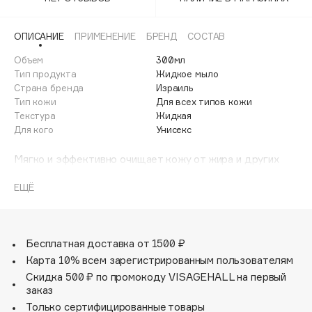
Adele for you
Финал лета
Advante
ЭКСКЛЮЗИВ
ОПИСАНИЕ
ПРИМЕНЕНИЕ
БРЕНД
СОСТАВ
1 АВГ - 31 АВГ
Aesop
Объем
300мл
Age Stop
Тип продукта
Жидкое мыло
ЭКСКЛЮЗИВ
Страна бренда
Израиль
AHFA Cosmetics
Тип кожи
Для всех типов кожи
Ajmal
Текстура
Жидкая
Для кого
Унисекс
Alix Avien
Allies of Skin
Мягко и эффективно очищает кожу от жира и других
AMAN
видов загрязнений. Подходит для ежедневного
умывания, мытья рук и тела.
ЕЩЁ
Amina Daudova Brushes
Amouage
Amuleto Di Casa
Бесплатная доставка от 1500 ₽
Angiopharm
ЭКСКЛЮЗИВ
Карта 10% всем зарегистрированным пользователям
Annbeauty
Скидка 500 ₽ по промокоду VISAGEHALL на первый
Anua
заказ
Только сертифицированные товары
Apadent