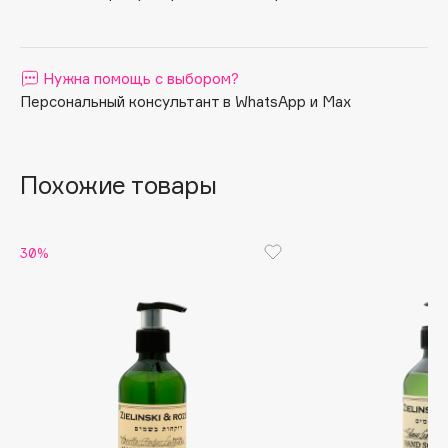
Apagard
Aravia Professional
Нужна помощь с выбором?
Arcadia
Персональный консультант в WhatsApp и Max
Archetype
Architect Demidoff
ARIVE MAKEUP
Похожие товары
Art&Fact
Art-Visage
Artdeco
30%
Astra
Atelier Rebul
Augustinus Bader
Aveda
Avene