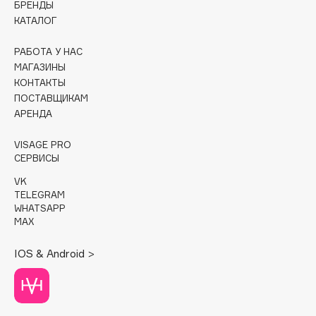
БРЕНДЫ
КАТАЛОГ
Cadence
Capelli Dorati
РАБОТА У НАС
Carbon Theory
МАГАЗИНЫ
КОНТАКТЫ
Carmex
ПОСТАВЩИКАМ
Carolina Herrera
АРЕНДА
Catrice
Celimax
VISAGE PRO
СЕРВИСЫ
Cettua
VK
Chupa Chups
TELEGRAM
Clarette
WHATSAPP
MAX
Clarins
Clarins Precious
IOS & Android >
Clinique
Clive Christian
Club De Nuit