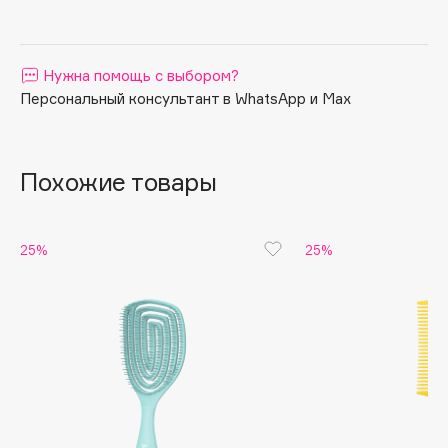
Apagard
Aravia Professional
Нужна помощь с выбором?
Arcadia
Персональный консультант в WhatsApp и Max
Archetype
Architect Demidoff
ARIVE MAKEUP
Похожие товары
Art&Fact
Art-Visage
Artdeco
25%
25%
Astra
Atelier Rebul
Augustinus Bader
Aveda
Avene