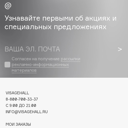
Cadence
Узнавайте первыми об акциях и
Capelli Dorati
специальных предложениях
Carbon Theory
Carmex
Carolina Herrera
ВАША ЭЛ. ПОЧТА
Catrice
Согласен на получение
рассылки
Celimax
рекламно-информационных
Cettua
материалов
Chupa Chups
Clarette
Clarins
VISAGEHALL
Clarins Precious
8-800-700-33-37
C 9:00 ДО 21:00
Clinique
INFO@VISAGEHALL.RU
Clive Christian
Club De Nuit
МОИ ЗАКАЗЫ