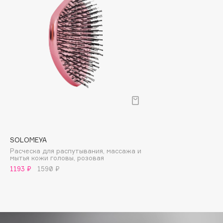
Biomed
Biorepair
Blanx
Blistex
BLOME
Boadicea The Victorious
Bobbi Brown
BOOMSHOP
BORK
Brunello Cucinelli
SOLOMEYA
Bvlgari
Расческа для распутывания, массажа и
by TERRY
мытья кожи головы, розовая
1193 ₽
1590 ₽
BY WISHTREND
Byredo
C