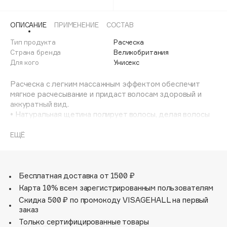
Adele for you
Финал лета
Advante
ЭКСКЛЮЗИВ
ОПИСАНИЕ
ПРИМЕНЕНИЕ
СОСТАВ
1 АВГ - 31 АВГ
Aesop
Тип продукта
Расческа
Age Stop
Страна бренда
Великобритания
ЭКСКЛЮЗИВ
Для кого
Унисекс
AHFA Cosmetics
Ajmal
Расческа с легким массажным эффектом обеспечит
мягкое расчесывание и придаст волосам здоровый и
Alix Avien
аккуратный вид.
Allies of Skin
• Натуральная щетина полирует волосы, делая волосы
AMAN
гладкими и блестящими.
• Бережное распутывание. Не травмирует, деликатно
ЕЩЁ
Amina Daudova Brushes
распутывает даже самые непослушные волосы.
Amouage
• Массажный эффект стимулирует рост волос.
• Подходит для любого типа волос и чувствительной
Amuleto Di Casa
кожи головы.
Бесплатная доставка от 1500 ₽
Angiopharm
ЭКСКЛЮЗИВ
• Soft touch материал и зубчики из полимерной смолы.
Карта 10% всем зарегистрированным пользователям
• Трендовый и минималистичный бежевый цвет!
Annbeauty
Скидка 500 ₽ по промокоду VISAGEHALL на первый
• Максимальная температура нагрева 80 °C
заказ
Anua
Только сертифицированные товары
Apadent