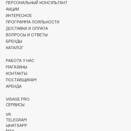
ПЕРСОНАЛЬНЫЙ КОНСУЛЬТАНТ
Collagenina
АКЦИИ
Consly
ИНТЕРЕСНОЕ
Corimo
ПРОГРАММА ЛОЯЛЬНОСТИ
CosRX
ДОСТАВКА И ОПЛАТА
ВОПРОСЫ И ОТВЕТЫ
Cottolina
БРЕНДЫ
Crescina
КАТАЛОГ
Cunzite
Curaprox
РАБОТА У НАС
МАГАЗИНЫ
КОНТАКТЫ
D
ПОСТАВЩИКАМ
АРЕНДА
d'Alba
VISAGE PRO
DABO
СЕРВИСЫ
DARLING*
VK
Darphin
TELEGRAM
WHATSAPP
Davines
MAX