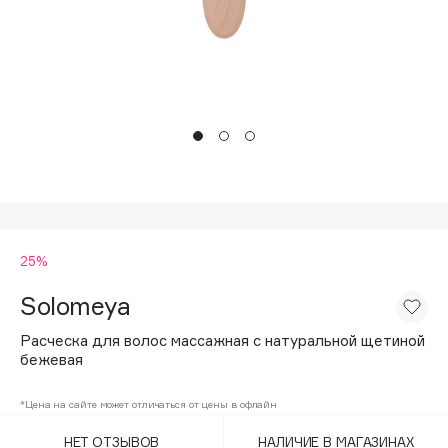
Подарки
Tom Ford
HFC
Для дома
Angiopharm
Техника
KIKO Milano
Estée Lauder
Clarins
0 - 9
25%
100BON
22|11
Solomeya
Расческа для волос массажная с натуральной щетиной
A
бежевая
Acqua di Parma
*Цена на сайте может отличаться от цены в офлайн
Acque di Italia
НЕТ ОТЗЫВОВ
НАЛИЧИЕ В МАГАЗИНАХ