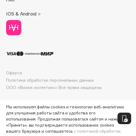
Deonica
Dessange
IOS & Android >
Dior
Divage
Dolce & Gabbana
Dolomit
Dorco
DP Daily Perfection
Dr. Vranjes Firenze
Оферта
Политика обработки персональных данных
Dr.Althea
ООО «Визаж косметикс» Все права защищены
Dr.Ceuracle
Dr.Jart+
DSD de Luxe
Мы используем файлы cookies и технологии веб-аналитики
для улучшения работы сайта и удобства его
Dyson
использования. Продолжая пользоваться сайтом и нажимая
«Принять», вы подтверждаете использование cookies
вашего браузера и соглашаетесь
с политикой обработки