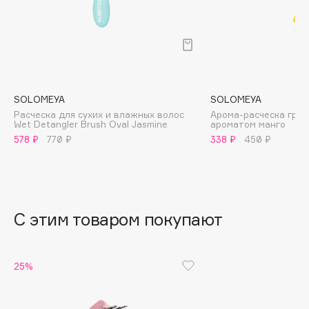
B
Babor
Baffy
Balmain Hair Couture
ЭКСКЛЮЗИВ
Banderas
SOLOMEYA
SOLOMEYA
Расческа для сухих и влажных волос
Арома-расческа греб
Basicare
Wet Detangler Brush Oval Jasmine
ароматом манго
Batiste
578 ₽
770 ₽
338 ₽
450 ₽
Beauty Bomb
Beauty Pati
Beautyblades
НОВИНКА
С этим товаром покупают
beautyblender
Bebble
Beverly Hills Polo Club
25%
Biodance
Bioderma