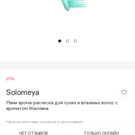
Подарки
Tom Ford
HFC
Для дома
Angiopharm
Техника
KIKO Milano
Estée Lauder
Clarins
0 - 9
25%
100BON
22|11
Solomeya
Мини арома-расческа для сухих и влажных волос с
A
ароматом Жасмина
Acqua di Parma
*Цена на сайте может отличаться от цены в офлайн
Acque di Italia
НЕТ ОТЗЫВОВ
ТОЛЬКО ОНЛАЙН