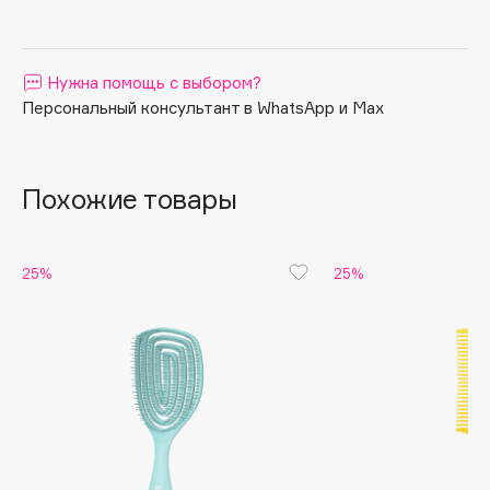
Apagard
Aravia Professional
Нужна помощь с выбором?
Arcadia
Персональный консультант в WhatsApp и Max
Archetype
Architect Demidoff
ARIVE MAKEUP
Похожие товары
Art&Fact
Art-Visage
Artdeco
25%
25%
Astra
Atelier Rebul
Augustinus Bader
Aveda
Avene