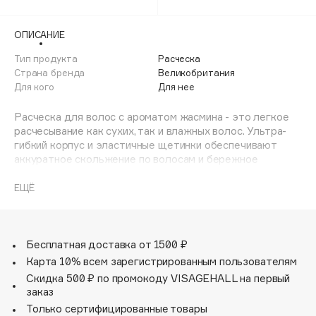
Adele for you
Финал лета
Advante
ЭКСКЛЮЗИВ
ОПИСАНИЕ
1 АВГ - 31 АВГ
Aesop
Тип продукта
Расческа
Age Stop
Страна бренда
Великобритания
ЭКСКЛЮЗИВ
Для кого
Для нее
AHFA Cosmetics
Ajmal
Расческа для волос c ароматом жасмина - это легкое
расчесывание как сухих, так и влажных волос. Ультра-
Alix Avien
гибкий корпус и эластичные щетинки обеспечивают
Allies of Skin
аккуратное скольжение по волосам и бережное
AMAN
распутывание даже самых непослушных локонов. В
результате ваши волосы приобретают здоровый вид,
ЕЩЁ
Amina Daudova Brushes
становясь гладкими и шелковистыми, а легкий аромат
Amouage
жасмина делает процедуру приятной.
Цельный корпус расчески легко промывать (в нем не
Amuleto Di Casa
размножаются бактерии), а компактность и удобный
Бесплатная доставка от 1500 ₽
Angiopharm
ЭКСКЛЮЗИВ
тревел-формат позволяют легко брать ее везде с
Карта 10% всем зарегистрированным пользователям
собой!
Annbeauty
Скидка 500 ₽ по промокоду VISAGEHALL на первый
Совет: подходит для распределения бальзамов и масок
заказ
Anua
для волос.
Только сертифицированные товары
Apadent