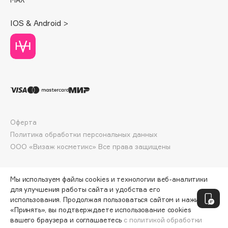
Deonica
Dessange
IOS & Android >
Dior
Divage
Dolce & Gabbana
Dolomit
Dorco
DP Daily Perfection
Dr. Vranjes Firenze
Оферта
Политика обработки персональных данных
Dr.Althea
ООО «Визаж косметикс» Все права защищены
Dr.Ceuracle
Dr.Jart+
DSD de Luxe
Мы используем файлы cookies и технологии веб-аналитики
для улучшения работы сайта и удобства его
Dyson
использования. Продолжая пользоваться сайтом и нажимая
«Принять», вы подтверждаете использование cookies
вашего браузера и соглашаетесь
с политикой обработки