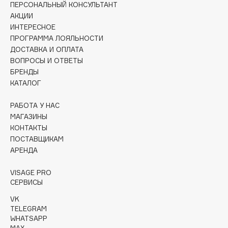
ПЕРСОНАЛЬНЫЙ КОНСУЛЬТАНТ
Collagenina
АКЦИИ
Consly
ИНТЕРЕСНОЕ
Corimo
ПРОГРАММА ЛОЯЛЬНОСТИ
CosRX
ДОСТАВКА И ОПЛАТА
ВОПРОСЫ И ОТВЕТЫ
Cottolina
БРЕНДЫ
Crescina
КАТАЛОГ
Cunzite
Curaprox
РАБОТА У НАС
МАГАЗИНЫ
КОНТАКТЫ
D
ПОСТАВЩИКАМ
АРЕНДА
d'Alba
VISAGE PRO
DABO
СЕРВИСЫ
DARLING*
VK
Darphin
TELEGRAM
WHATSAPP
Davines
MAX