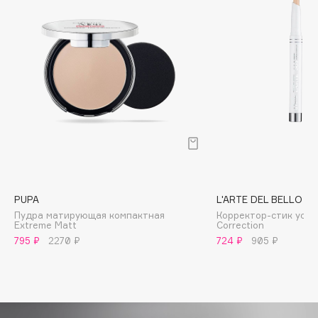
Biomed
Biorepair
Blanx
Blistex
BLOME
Boadicea The Victorious
Bobbi Brown
BOOMSHOP
BORK
Brunello Cucinelli
PUPA
L'ARTE DEL BELLO
Bvlgari
Пудра матирующая компактная
Корректор-стик усто
by TERRY
Extreme Matt
Correction
795 ₽
2270 ₽
724 ₽
905 ₽
BY WISHTREND
Byredo
C