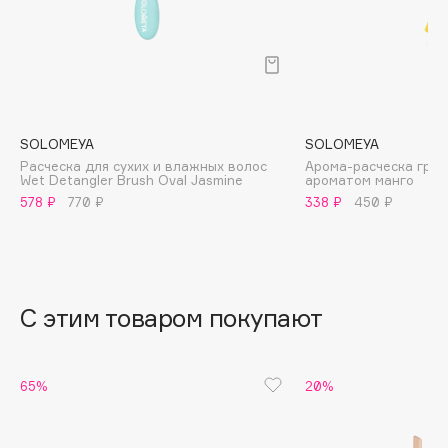
B
Babor
Baffy
Balmain Hair Couture
ЭКСКЛЮЗИВ
Banderas
SOLOMEYA
SOLOMEYA
Расческа для сухих и влажных волос
Арома-расческа греб
Basicare
Wet Detangler Brush Oval Jasmine
ароматом манго
Batiste
578 ₽
770 ₽
338 ₽
450 ₽
Beauty Bomb
Beauty Pati
Beautyblades
НОВИНКА
С этим товаром покупают
beautyblender
Bebble
Beverly Hills Polo Club
65%
20%
Biodance
Bioderma