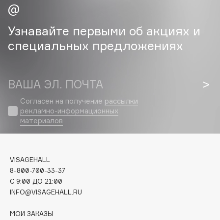
Cadence
Узнавайте первыми об акциях и
Capelli Dorati
специальных предложениях
Carbon Theory
Carmex
Carolina Herrera
ВАША ЭЛ. ПОЧТА
Catrice
Согласен на получение
рассылки
Celimax
рекламно-информационных
Cettua
материалов
Chupa Chups
Clarette
Clarins
VISAGEHALL
Clarins Precious
8-800-700-33-37
C 9:00 ДО 21:00
Clinique
INFO@VISAGEHALL.RU
Clive Christian
Club De Nuit
МОИ ЗАКАЗЫ