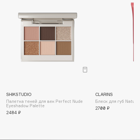
Biomed
Biorepair
Blanx
Blistex
BLOME
Boadicea The Victorious
Bobbi Brown
BOOMSHOP
BORK
Brunello Cucinelli
Bvlgari
SHIKSTUDIO
CLARINS
by TERRY
Палетка теней для век Perfect Nude
Блеск для губ Natural
Eyeshadow Palette
BY WISHTREND
2700 ₽
2484 ₽
Byredo
C