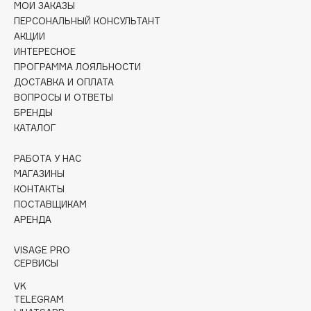
МОИ ЗАКАЗЫ
Collagenina
ПЕРСОНАЛЬНЫЙ КОНСУЛЬТАНТ
Consly
АКЦИИ
Corimo
ИНТЕРЕСНОЕ
ПРОГРАММА ЛОЯЛЬНОСТИ
CosRX
ДОСТАВКА И ОПЛАТА
Cottolina
ВОПРОСЫ И ОТВЕТЫ
Crescina
БРЕНДЫ
Cunzite
КАТАЛОГ
Curaprox
РАБОТА У НАС
МАГАЗИНЫ
КОНТАКТЫ
D
ПОСТАВЩИКАМ
АРЕНДА
d'Alba
DABO
VISAGE PRO
СЕРВИСЫ
DARLING*
Darphin
VK
TELEGRAM
Davines