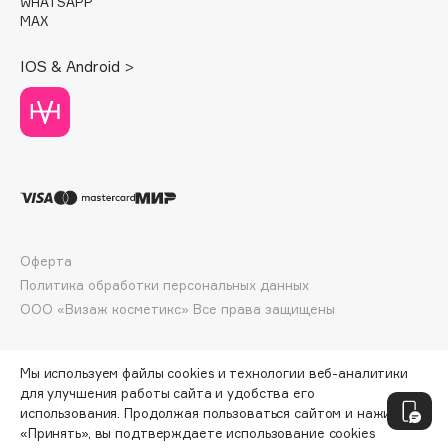
WHATSAPP
Deonica
MAX
Dessange
IOS & Android >
Dior
Divage
Dolce & Gabbana
Dolomit
Dorco
DP Daily Perfection
Dr. Vranjes Firenze
Оферта
Dr.Althea
Политика обработки персональных данных
Dr.Ceuracle
ООО «Визаж косметикс» Все права защищены
Dr.Jart+
DSD de Luxe
Мы используем файлы cookies и технологии веб-аналитики
Dyson
для улучшения работы сайта и удобства его
использования. Продолжая пользоваться сайтом и нажимая
«Принять», вы подтверждаете использование cookies