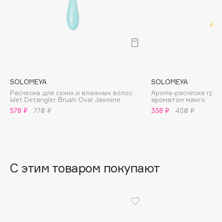
B
Babor
Baffy
Balmain Hair Couture
ЭКСКЛЮЗИВ
Banderas
SOLOMEYA
SOLOMEYA
Basicare
Расческа для сухих и влажных волос
Арома-расческа греб
Batiste
Wet Detangler Brush Oval Jasmine
ароматом манго
578 ₽
770 ₽
338 ₽
450 ₽
Beauty Bomb
Beauty Pati
Beautyblades
НОВИНКА
beautyblender
С этим товаром покупают
Bebble
Beverly Hills Polo Club
Biodance
Bioderma