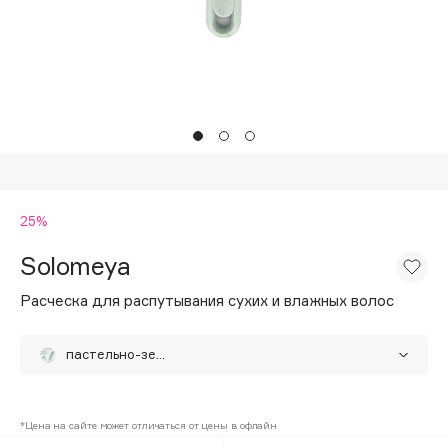
Подарки
Tom Ford
HFC
Для дома
Angiopharm
Техника
KIKO Milano
Estée Lauder
Clarins
0 - 9
25%
Solomeya
100BON
22|11
Расческа для распутывания сухих и влажных волос
пастельно-зеленая
A
пастельно-сиреневая
25%
Acqua di Parma
*Цена на сайте может отличаться от цены в офлайн
Acque di Italia
черная
25%