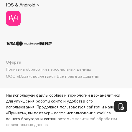
Deonica
IOS & Android >
Dessange
Dior
Divage
Dolce & Gabbana
Dolomit
Dorco
DP Daily Perfection
Оферта
Политика обработки персональных данных
Dr. Vranjes Firenze
ООО «Визаж косметикс» Все права защищены
Dr.Althea
Dr.Ceuracle
Dr.Jart+
Мы используем файлы cookies и технологии веб-аналитики
для улучшения работы сайта и удобства его
DSD de Luxe
использования. Продолжая пользоваться сайтом и нажимая
Dyson
«Принять», вы подтверждаете использование cookies
вашего браузера и соглашаетесь
с политикой обработки
персональных данных.
ДОБАВИТЬ В КОРЗИНУ
578 ₽
770 ₽