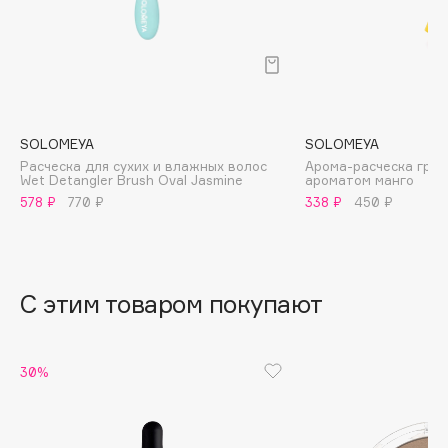
B
Babor
Baffy
Balmain Hair Couture
ЭКСКЛЮЗИВ
Banderas
SOLOMEYA
SOLOMEYA
Расческа для сухих и влажных волос
Арома-расческа греб
Basicare
Wet Detangler Brush Oval Jasmine
ароматом манго
Batiste
578 ₽
770 ₽
338 ₽
450 ₽
Beauty Bomb
Beauty Pati
Beautyblades
НОВИНКА
С этим товаром покупают
beautyblender
Bebble
Beverly Hills Polo Club
30%
Biodance
Bioderma