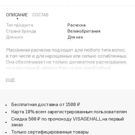
Adele for you
Финал лета
Advante
ЭКСКЛЮЗИВ
ОПИСАНИЕ
СОСТАВ
1 АВГ - 31 АВГ
Aesop
Тип продукта
Расческа
Age Stop
Страна бренда
Великобритания
ЭКСКЛЮЗИВ
Для кого
Для нее
AHFA Cosmetics
Ajmal
Массажная расческа подходит для любого типа волос,
в том числе и для нарощенных или сильно ослабленных.
Alix Avien
Она обеспечивает не только деликатное расчесывание,
Allies of Skin
но и массажный эффект благодаря своей гибкой
AMAN
конструкции. Расческа имеет приятный тонкий аромат
лаванды!
ЕЩЁ
Amina Daudova Brushes
Цельный корпус расчески и зубцов легко промывать.
Amouage
Тактильно приятный материал устойчив к нагреванию.
Подходит для чувствительной кожи головы.
Amuleto Di Casa
Расческа изготовлена из экологически чистого
Бесплатная доставка от 1500 ₽
Angiopharm
ЭКСКЛЮЗИВ
биоразлагаемого материала.
Карта 10% всем зарегистрированным пользователям
Annbeauty
Скидка 500 ₽ по промокоду VISAGEHALL на первый
заказ
Anua
Только сертифицированные товары
Apadent