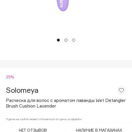
Подарки
Tom Ford
HFC
Для дома
Angiopharm
Техника
KIKO Milano
Estée Lauder
Clarins
0 - 9
25%
100BON
22|11
Solomeya
Расческа для волос с ароматом лаванды Wet Detangler
A
Brush Cushion Lavender
Acqua di Parma
*Цена на сайте может отличаться от цены в офлайн
Acque di Italia
НЕТ ОТЗЫВОВ
НАЛИЧИЕ В МАГАЗИНАХ