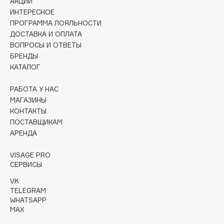
АКЦИИ
Collagenina
ИНТЕРЕСНОЕ
Consly
ПРОГРАММА ЛОЯЛЬНОСТИ
Corimo
ДОСТАВКА И ОПЛАТА
ВОПРОСЫ И ОТВЕТЫ
CosRX
БРЕНДЫ
Cottolina
КАТАЛОГ
Crescina
Cunzite
РАБОТА У НАС
МАГАЗИНЫ
Curaprox
КОНТАКТЫ
ПОСТАВЩИКАМ
АРЕНДА
D
VISAGE PRO
d'Alba
СЕРВИСЫ
DABO
VK
DARLING*
TELEGRAM
WHATSAPP
Darphin
MAX
Davines