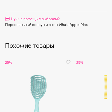
Apagard
Aravia Professional
Нужна помощь с выбором?
Arcadia
Персональный консультант в WhatsApp и Max
Archetype
Architect Demidoff
ARIVE MAKEUP
Похожие товары
Art&Fact
Art-Visage
Artdeco
25%
25%
Astra
Atelier Rebul
Augustinus Bader
Aveda
Avene