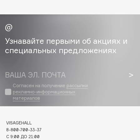
Cadence
Capelli Dorati
Carbon Theory
Carmex
Узнавайте первыми об акциях и
Carolina Herrera
специальных предложениях
Catrice
Celimax
Cettua
ВАША ЭЛ. ПОЧТА
Chupa Chups
Согласен на получение
рассылки
Clarette
рекламно-информационных
материалов
Clarins
Clarins Precious
НОВИНКА
Clinique
VISAGEHALL
Clive Christian
8-800-700-33-37
Club De Nuit
C 9:00 ДО 21:00