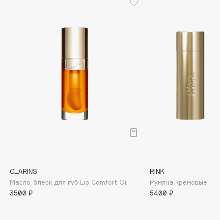
Biomed
Biorepair
Blanx
Blistex
BLOME
Boadicea The Victorious
Bobbi Brown
BOOMSHOP
BORK
Brunello Cucinelli
Bvlgari
by TERRY
BY WISHTREND
CLARINS
RINK
Byredo
Масло-блеск для губ Lip Comfort Oil
Румяна кремовые Glow
3500 ₽
5400 ₽
C