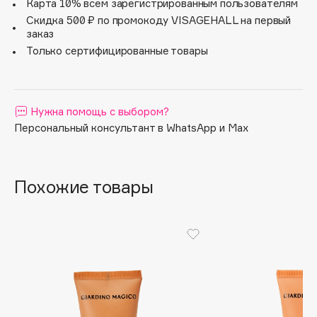
Карта 10% всем зарегистрированным пользователям
Apagard
Скидка 500 ₽ по промокоду VISAGEHALL на первый
заказ
Aravia Professional
Только сертифицированные товары
Arcadia
Archetype
Architect Demidoff
Нужна помощь с выбором?
ARIVE MAKEUP
Персональный консультант в WhatsApp и Max
Art&Fact
Art-Visage
Artdeco
Похожие товары
Astra
Atelier Rebul
Augustinus Bader
Aveda
Avene