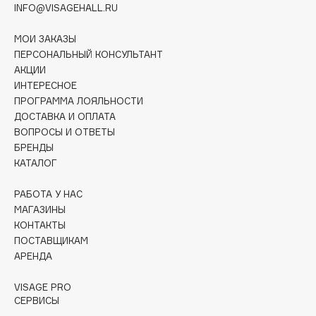
INFO@VISAGEHALL.RU
Collagenina
Consly
МОИ ЗАКАЗЫ
Corimo
ПЕРСОНАЛЬНЫЙ КОНСУЛЬТАНТ
CosRX
АКЦИИ
ИНТЕРЕСНОЕ
Cottolina
ПРОГРАММА ЛОЯЛЬНОСТИ
Crescina
ДОСТАВКА И ОПЛАТА
Cunzite
ВОПРОСЫ И ОТВЕТЫ
Curaprox
БРЕНДЫ
КАТАЛОГ
D
РАБОТА У НАС
МАГАЗИНЫ
КОНТАКТЫ
d'Alba
ПОСТАВЩИКАМ
DABO
АРЕНДА
DARLING*
VISAGE PRO
Darphin
СЕРВИСЫ
Davines