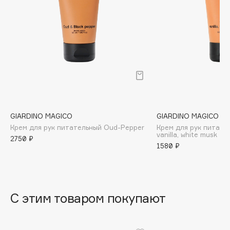
B
Babor
Baffy
Balmain Hair Couture
ЭКСКЛЮЗИВ
Banderas
Basicare
Batiste
Beauty Bomb
GIARDINO MAGICO
GIARDINO MAGICO
Крем для рук питательный Oud-Pepper
Крем для рук питате
Beauty Pati
vanilla, white musk
2750 ₽
Beautyblades
1580 ₽
НОВИНКА
beautyblender
Bebble
Beverly Hills Polo Club
С этим товаром покупают
Biodance
Bioderma