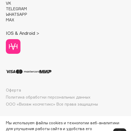
VK
Deonica
TELEGRAM
Dessange
WHATSAPP
MAX
Dior
Divage
IOS & Android >
Dolce & Gabbana
Dolomit
Dorco
DP Daily Perfection
Dr. Vranjes Firenze
Dr.Althea
Dr.Ceuracle
Оферта
Dr.Jart+
Политика обработки персональных данных
DSD de Luxe
ООО «Визаж косметикс» Все права защищены
Dyson
Мы используем файлы cookies и технологии веб-аналитики
для улучшения работы сайта и удобства его