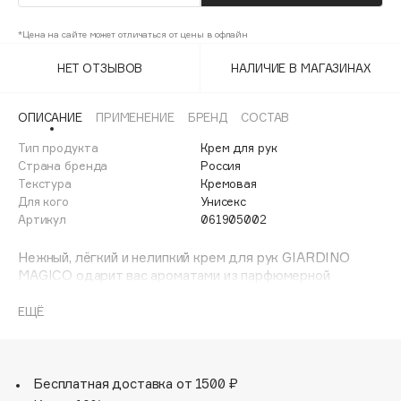
Adele for you
Финал лета
*Цена на сайте может отличаться от цены в офлайн
Advante
ЭКСКЛЮЗИВ
1 АВГ - 31 АВГ
Aesop
НЕТ ОТЗЫВОВ
НАЛИЧИЕ В МАГАЗИНАХ
Age Stop
ЭКСКЛЮЗИВ
ОПИСАНИЕ
ПРИМЕНЕНИЕ
БРЕНД
СОСТАВ
AHFA Cosmetics
Ajmal
Тип продукта
Крем для рук
Страна бренда
Россия
Alix Avien
Текстура
Кремовая
Allies of Skin
Для кого
Унисекс
AMAN
Артикул
061905002
Amina Daudova Brushes
Нежный, лёгкий и нелипкий крем для рук GIARDINO
Amouage
MAGICO одарит вас ароматами из парфюмерной
линейки бренда и позаботится о коже ваших рук,
Amuleto Di Casa
напитав её, благодаря входящему в состав маслу ши,
ЕЩЁ
Angiopharm
ЭКСКЛЮЗИВ
богатому витаминами А и Е. Поддерживает это
великолепное комбо питательный коктейль из
Annbeauty
рапсового масла и экстракта виноградной косточки.
Anua
Бесплатная доставка от 1500 ₽
Apadent