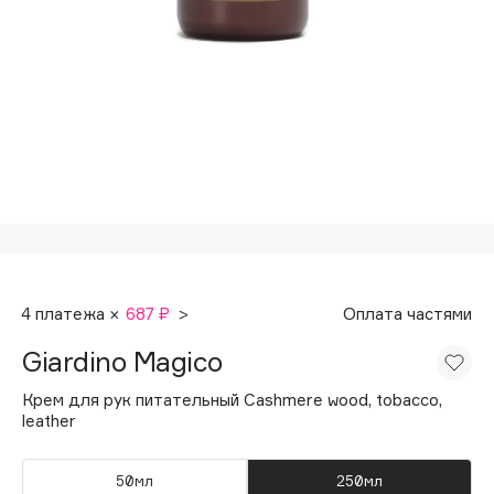
Подарки
Tom Ford
HFC
Для дома
Angiopharm
Техника
KIKO Milano
Estée Lauder
Clarins
0 - 9
100BON
4 платежа ×
687 ₽
>
Оплата частями
22|11
Giardino Magico
A
Крем для рук питательный Cashmere wood, tobacco,
leather
Acqua di Parma
Acque di Italia
50мл
250мл