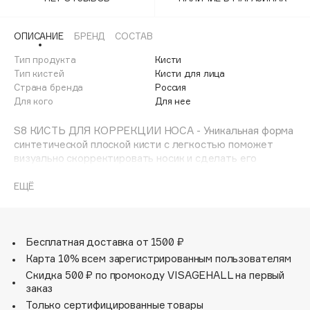
Adele for you
Финал лета
Advante
ЭКСКЛЮЗИВ
ОПИСАНИЕ
БРЕНД
СОСТАВ
1 АВГ - 31 АВГ
Aesop
Тип продукта
Кисти
Age Stop
Тип кистей
Кисти для лица
ЭКСКЛЮЗИВ
Страна бренда
Россия
AHFA Cosmetics
Для кого
Для нее
Ajmal
S8 КИСТЬ ДЛЯ КОРРЕКЦИИ НОСА - Уникальная форма
Alix Avien
синтетической плоской кисти с легкостью поможет
Allies of Skin
визуально скорректировать носик и сделать его
AMAN
утонченным и аккуратным.
ЕЩЁ
Amina Daudova Brushes
Sexy Makeup Brush изготовлены из высококачественной
Amouage
синтетики, каждый волосок максимально повторяет
строение натурального ворса. Максимально
Amuleto Di Casa
универсальные кисти на все бьюти случаи. Все в лучших
Бесплатная доставка от 1500 ₽
Angiopharm
ЭКСКЛЮЗИВ
традициях Romanovamakeup - минимум продуктов,
Карта 10% всем зарегистрированным пользователям
Annbeauty
максимум удовольствия и качественный результат.
Скидка 500 ₽ по промокоду VISAGEHALL на первый
Anua
заказ
Кисти деликатно набирают продукт и равномерно
Только сертифицированные товары
Apadent