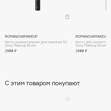
B
Babor
Baffy
Balmain Hair Couture
ЭКСКЛЮЗИВ
Banderas
ROMANOVAMAKEUP
ROMANOVAMAKEUP
Кисть универсальная для макияжа S2
Кисть для скульптор
Basicare
Sexy Makeup Brush
Sexy Makeup Brush
Batiste
2900 ₽
2900 ₽
Beauty Bomb
Beauty Pati
Beautyblades
НОВИНКА
beautyblender
С этим товаром покупают
Bebble
Beverly Hills Polo Club
Biodance
Bioderma