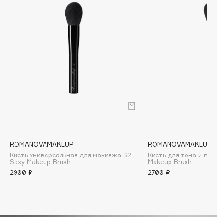
Biomed
Biorepair
Blanx
Blistex
BLOME
Boadicea The Victorious
Bobbi Brown
BOOMSHOP
BORK
Brunello Cucinelli
Bvlgari
ROMANOVAMAKEUP
ROMANOVAMAKEUP
by TERRY
Кисть универсальная для макияжа S2
Кисть для тона и пуд
Sexy Makeup Brush
Makeup Brush
BY WISHTREND
2900 ₽
2700 ₽
Byredo
C