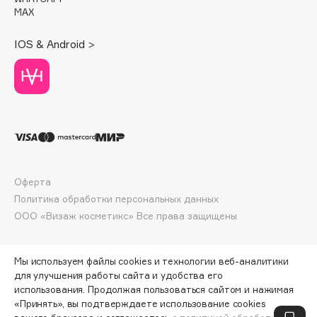
Deonica
MAX
Dessange
IOS & Android >
Dior
Divage
Dolce & Gabbana
Dolomit
Dorco
DP Daily Perfection
Dr. Vranjes Firenze
Оферта
Dr.Althea
Политика обработки персональных данных
Dr.Ceuracle
ООО «Визаж косметикс» Все права защищены
Dr.Jart+
DSD de Luxe
Мы используем файлы cookies и технологии веб-аналитики
Dyson
для улучшения работы сайта и удобства его
использования. Продолжая пользоваться сайтом и нажимая
«Принять», вы подтверждаете использование cookies
ПО ЗОЛОТОЙ КАРТЕ:
1785 ₽