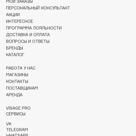
МОИ ЗАКАЗЫ
Collagenina
ПЕРСОНАЛЬНЫЙ КОНСУЛЬТАНТ
Consly
АКЦИИ
Corimo
ИНТЕРЕСНОЕ
ПРОГРАММА ЛОЯЛЬНОСТИ
CosRX
ДОСТАВКА И ОПЛАТА
Cottolina
ВОПРОСЫ И ОТВЕТЫ
Crescina
БРЕНДЫ
КАТАЛОГ
Cunzite
Curaprox
РАБОТА У НАС
МАГАЗИНЫ
КОНТАКТЫ
D
ПОСТАВЩИКАМ
АРЕНДА
d'Alba
DABO
VISAGE PRO
СЕРВИСЫ
DARLING*
VK
Darphin
TELEGRAM
Davines
WHATSAPP