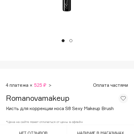
Подарки
Tom Ford
HFC
Для дома
Angiopharm
Техника
KIKO Milano
Estée Lauder
Clarins
0 - 9
100BON
4 платежа ×
525 ₽
>
Оплата частями
22|11
Romanovamakeup
A
Кисть для коррекции носа S8 Sexy Makeup Brush
Acqua di Parma
*Цена на сайте может отличаться от цены в офлайн
Acque di Italia
НЕТ ОТЗЫВОВ
НАЛИЧИЕ В МАГАЗИНАХ