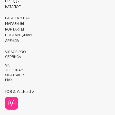
БРЕНДЫ
КАТАЛОГ
Cadence
Capelli Dorati
РАБОТА У НАС
МАГАЗИНЫ
Carbon Theory
КОНТАКТЫ
Carmex
ПОСТАВЩИКАМ
Carolina Herrera
АРЕНДА
Catrice
VISAGE PRO
Celimax
СЕРВИСЫ
Cettua
VK
Chupa Chups
TELEGRAM
Clarette
WHATSAPP
MAX
Clarins
Clarins Precious
IOS & Android >
Clinique
Clive Christian
Club De Nuit