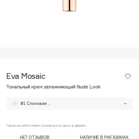
Подарки
Tom Ford
HFC
Для дома
Angiopharm
Техника
KIKO Milano
Estée Lauder
Clarins
0 - 9
Eva Mosaic
100BON
Тональный крем увлажняющий Nude Look
22|11
01 Слоновая кость
A
02 Натуральный
Acqua di Parma
*Цена на сайте может отличаться от цены в офлайн
04 Золотисто-бежевый
Acque di Italia
НЕТ ОТЗЫВОВ
НАЛИЧИЕ В МАГАЗИНАХ