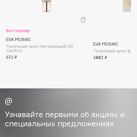
B
Babor
Baffy
бестселлер
Balmain Hair Couture
ЭКСКЛЮЗИВ
EVA MOSAIC
Banderas
EVA MOSAIC
Тональный крем матирующий HD
Comfort
Тональный крем-флюи
Basicare
672 ₽
1002 ₽
Batiste
Beauty Bomb
Beauty Pati
Beautyblades
НОВИНКА
beautyblender
Bebble
Узнавайте первыми об акциях и
Beverly Hills Polo Club
специальных предложениях
Biodance
Bioderma