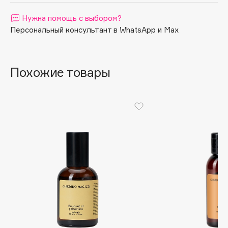
Apagard
Нужна помощь с выбором?
Aravia Professional
Персональный консультант в WhatsApp и Max
Arcadia
Archetype
Похожие товары
Architect Demidoff
ARIVE MAKEUP
Art&Fact
Art-Visage
Artdeco
Astra
Atelier Rebul
Augustinus Bader
Aveda
Avene