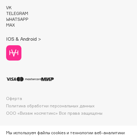
E
VK
TELEGRAM
Eat My
WHATSAPP
Ecolatier
MAX
Ecotools
IOS & Android >
EGG
EGIA
Eigshow
Elemis
Elian Russia
Elie Saab
Ella Bartsueva Brushes
Оферта
EMBRACE Haircare
Политика обработки персональных данных
Emmanuelle Jane
ООО «Визаж косметикс» Все права защищены
Enough
EpilProfi
Мы используем файлы cookies и технологии веб-аналитики
Erborian