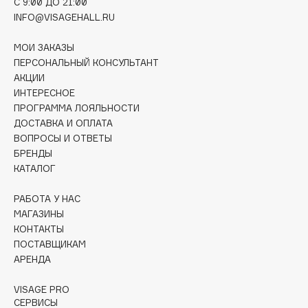
C 9:00 ДО 21:00
Deonica
INFO@VISAGEHALL.RU
Dessange
МОИ ЗАКАЗЫ
Dior
ПЕРСОНАЛЬНЫЙ КОНСУЛЬТАНТ
Divage
АКЦИИ
Dolce & Gabbana
ИНТЕРЕСНОЕ
Dolomit
ПРОГРАММА ЛОЯЛЬНОСТИ
ДОСТАВКА И ОПЛАТА
Dorco
ВОПРОСЫ И ОТВЕТЫ
DP Daily Perfection
БРЕНДЫ
Dr. Vranjes Firenze
КАТАЛОГ
Dr.Althea
РАБОТА У НАС
Dr.Ceuracle
МАГАЗИНЫ
Dr.Jart+
КОНТАКТЫ
DSD de Luxe
ПОСТАВЩИКАМ
АРЕНДА
Dyson
VISAGE PRO
СЕРВИСЫ