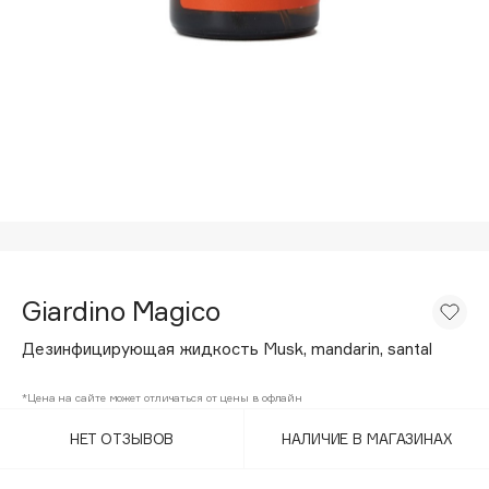
Подарки
Tom Ford
HFC
Для дома
Angiopharm
Техника
KIKO Milano
Estée Lauder
Clarins
0 - 9
100BON
Giardino Magico
22|11
Дезинфицирующая жидкость Musk, mandarin, santal
A
*Цена на сайте может отличаться от цены в офлайн
НЕТ ОТЗЫВОВ
НАЛИЧИЕ В МАГАЗИНАХ
Acqua di Parma
Acque di Italia