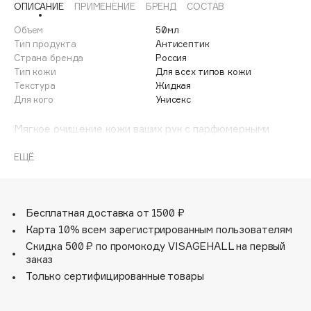
ОПИСАНИЕ
ПРИМЕНЕНИЕ
БРЕНД
СОСТАВ
Adele for you
Финал лета
Advante
Объем
50мл
ЭКСКЛЮЗИВ
Тип продукта
Антисептик
1 АВГ - 31 АВГ
Aesop
Страна бренда
Россия
Age Stop
Тип кожи
Для всех типов кожи
ЭКСКЛЮЗИВ
Текстура
Жидкая
AHFA Cosmetics
Для кого
Унисекс
Ajmal
Мягкое очищение кожи ваших рук с парфюмерными
Alix Avien
нотками из коллекции ароматов Giardino Magico.
Allies of Skin
Антисептические свойства продукта помогут быстро
ЕЩЁ
AMAN
очистить кожу ваших рук, одновременно ухаживая за
ней, благодаря содержащимся в составе увлажняющим
Amina Daudova Brushes
компонентам, а выбранный парфюм наполнит
Amouage
пространство вокруг приятным ароматным
Бесплатная доставка от 1500 ₽
послевкусием.
Amuleto Di Casa
Карта 10% всем зарегистрированным пользователям
Скидка 500 ₽ по промокоду VISAGEHALL на первый
Angiopharm
ЭКСКЛЮЗИВ
заказ
Annbeauty
Только сертифицированные товары
Anua
Apadent