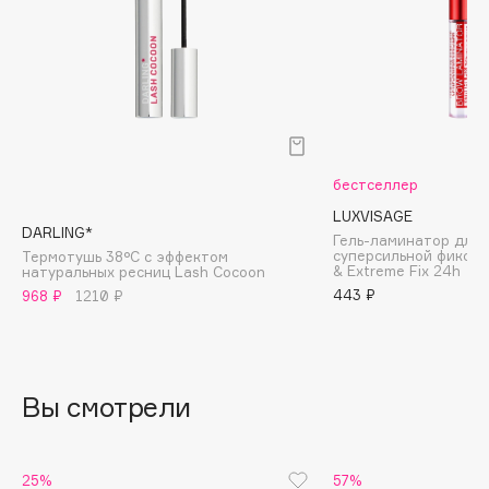
Biomed
Biorepair
Blanx
Blistex
BLOME
Boadicea The Victorious
бестселлер
Bobbi Brown
LUXVISAGE
BOOMSHOP
DARLING*
Гель-ламинатор для 
BORK
суперсильной фиксац
Термотушь 38°C с эффектом
& Extreme Fix 24h
натуральных ресниц Lash Cocoon
Brunello Cucinelli
443 ₽
968 ₽
1210 ₽
Bvlgari
by TERRY
BY WISHTREND
Вы смотрели
Byredo
C
25%
57%