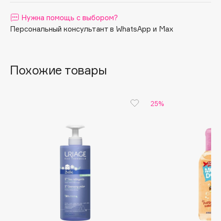
Apagard
Нужна помощь с выбором?
Aravia Professional
Персональный консультант в WhatsApp и Max
Arcadia
Archetype
Похожие товары
Architect Demidoff
ARIVE MAKEUP
Art&Fact
25%
Art-Visage
Artdeco
Astra
Atelier Rebul
Augustinus Bader
Aveda
Avene