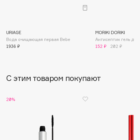
B
Babor
Baffy
URIAGE
MORIKI DORIKI
Balmain Hair Couture
ЭКСКЛЮЗИВ
Вода очищающая первая Bebe
Антисептик гель для
Banderas
1936 ₽
152 ₽
202 ₽
Basicare
Batiste
Beauty Bomb
С этим товаром покупают
Beauty Pati
Beautyblades
НОВИНКА
beautyblender
20%
Bebble
Beverly Hills Polo Club
Biodance
Bioderma