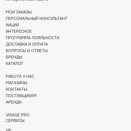
Deonica
МОИ ЗАКАЗЫ
Dessange
ПЕРСОНАЛЬНЫЙ КОНСУЛЬТАНТ
Dior
АКЦИИ
Divage
ИНТЕРЕСНОЕ
Dolce & Gabbana
ПРОГРАММА ЛОЯЛЬНОСТИ
ДОСТАВКА И ОПЛАТА
Dolomit
ВОПРОСЫ И ОТВЕТЫ
Dorco
БРЕНДЫ
DP Daily Perfection
КАТАЛОГ
Dr. Vranjes Firenze
РАБОТА У НАС
Dr.Althea
МАГАЗИНЫ
Dr.Ceuracle
КОНТАКТЫ
Dr.Jart+
ПОСТАВЩИКАМ
АРЕНДА
DSD de Luxe
Dyson
VISAGE PRO
СЕРВИСЫ
VK