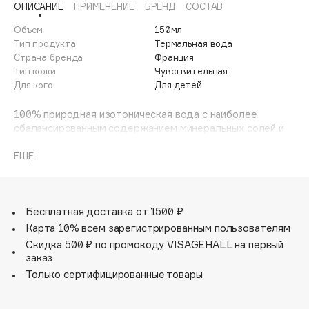
ОПИСАНИЕ
ПРИМЕНЕНИЕ
БРЕНД
СОСТАВ
Adele for you
Финал лета
Advante
Объем
150мл
ЭКСКЛЮЗИВ
Тип продукта
Термальная вода
1 АВГ - 31 АВГ
Aesop
Страна бренда
Франция
Age Stop
Тип кожи
Чувствительная
ЭКСКЛЮЗИВ
Для кого
Для детей
AHFA Cosmetics
Ajmal
100% природная изотоническая вода с наиболее
сбалансированным содержанием минеральных солей и
Alix Avien
олигоэлементов. Увлажняет, укрепляет кожный барьер,
Allies of Skin
способствует восстановлению и сохранению
ЕЩЁ
AMAN
целостности гидролипидной плёнки. Защищает,
освежает, успокаивает раздражение в зоне под
Amina Daudova Brushes
подгузником.
Amouage
Бесплатная доставка от 1500 ₽
Amuleto Di Casa
Карта 10% всем зарегистрированным пользователям
Скидка 500 ₽ по промокоду VISAGEHALL на первый
Angiopharm
ЭКСКЛЮЗИВ
заказ
Annbeauty
Только сертифицированные товары
Anua
Apadent