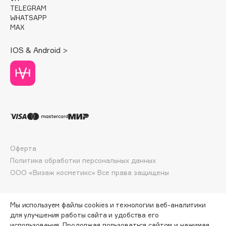
E
TELEGRAM
WHATSAPP
Eat My
MAX
Ecolatier
IOS & Android >
Ecotools
EGIA
Eigshow
Elemis
Elian Russia
Elie Saab
Ella Bartsueva Brushes
Оферта
EMBRACE Haircare
Политика обработки персональных данных
Emmanuelle Jane
ООО «Визаж косметикс» Все права защищены
Enough
EpilProfi
Мы используем файлы cookies и технологии веб-аналитики
Erborian
для улучшения работы сайта и удобства его
Essence
использования. Продолжая пользоваться сайтом и нажимая