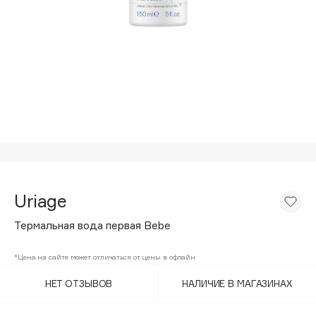
Подарки
Tom Ford
HFC
Для дома
Angiopharm
Техника
KIKO Milano
Estée Lauder
Clarins
0 - 9
100BON
Uriage
22|11
Термальная вода первая Bebe
A
*Цена на сайте может отличаться от цены в офлайн
НЕТ ОТЗЫВОВ
НАЛИЧИЕ В МАГАЗИНАХ
Acqua di Parma
Acque di Italia