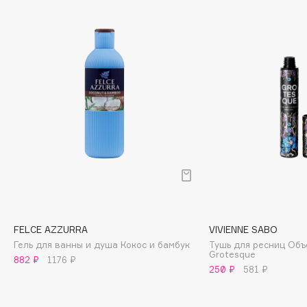
Cadence
Capelli Dorati
Carbon Theory
Carmex
Carolina Herrera
Catrice
Celimax
Cettua
Chupa Chups
Clarette
Clarins
FELCE AZZURRA
VIVIENNE SABO
Clarins Precious
НОВИНКА
Гель для ванны и душа Кокос и бамбук
Тушь для ресниц Объ
Grotesque
Clinique
882 ₽
1176 ₽
250 ₽
581 ₽
Clive Christian
Club De Nuit