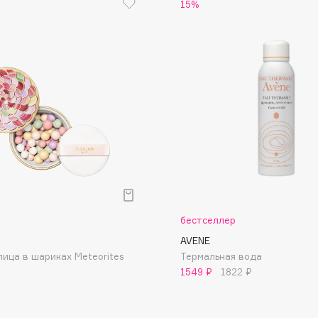
15%
Eva Mosaic
Ex Nihilo
EXOARI L
Fragrance Du Bois
р
бестселлер
Frederic Malle
Frudia
AVENE
лица в шариках Meteorites
Термальная вода
Funny Organix
1549 ₽
1822 ₽