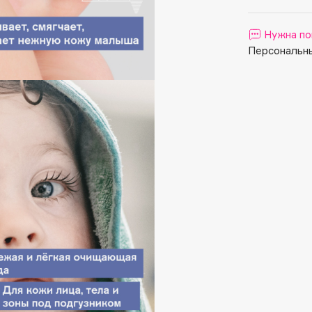
Aveda
Avene
Нужна по
Персональны
Boadicea The Victorious
Bobbi Brown
BOOMSHOP
BORK
Brunello Cucinelli
Bvlgari
by TERRY
BY WISHTREND
Byredo