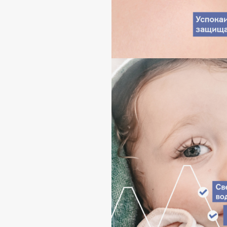
Aravia Professional
Alix Avien
Arcadia
Allies of Skin
Archetype
AMAN
B
Babor
beautyblender
Baffy
Bebble
Balmain Hair Couture
Beverly Hills Polo Club
ЭКСКЛЮЗИВ
Biodance
Banderas
Bioderma
Basicare
Biomed
Batiste
Biorepair
Beauty Bomb
Blanx
Beauty Pati
Blistex
Beautyblades
НОВИНКА