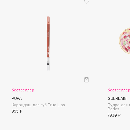
EGIA
EpilProfi
Eigshow
Erborian
Elemis
Essence
Elian Russia
Essential Parfums Paris
Elie Saab
Estrâde
F
FANE
Flipper
бестселлер
бестселле
Farmstay
FLOEMA
Felce Azzurra
Floraïku
PUPA
GUERLAIN
Карандаш для губ True Lips
Пудра для 
Fillerina
Forlle'd
ЭКСКЛЮЗИВ
Perles
955 ₽
Fiona Franchimon
7930 ₽