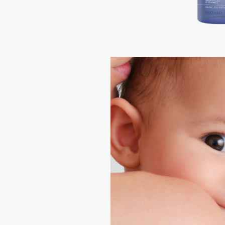
Подарки
0 - 9
Для дома
100BON
22|11
Техника
A
Acqua di Parma
Amina Daudova Brushes
Acque di Italia
Amouage
Adele for you
Amuleto Di Casa
Advante
Angiopharm
ЭКСКЛЮЗИВ
ЭКСКЛЮЗИВ
Aesop
Annbeauty
Age Stop
Anua
ЭКСКЛЮЗИВ
Apadent
AHFA Cosmetics
Apagard
Ajmal