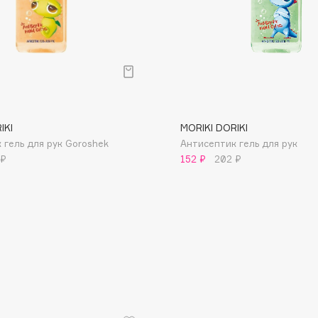
Dr.Althea
Dr.Ceuracle
Dr.Jart+
DSD de Luxe
Dyson
IKI
MORIKI DORIKI
 гель для рук Goroshek
Антисептик гель для рук
 ₽
152 ₽
202 ₽
Estée Lauder
Etat Pur
Etude House
Etude organix