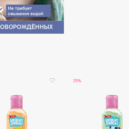
Consly
Corimo
CosRX
Cottolina
Crescina
25%
Cunzite
Curaprox