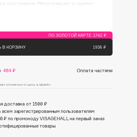
Финал лета
од подгузником. Мягко очищает и удаляет
Парфюм для тебя
ия одним жестом, увлажняет и успокаивает.
1 АВГ - 31 АВГ
5 АВГ - 9 АВГ
ный аромат. Избегать контакта с глазами.
ПО ЗОЛОТОЙ КАРТЕ:
1742 ₽
 В КОРЗИНУ
1936 ₽
×
484 ₽
Оплата частями
жет отличаться от цены в офлайн
я доставка от 1500 ₽
 всем зарегистрированным пользователям
0 ₽ по промокоду VISAGEHALL на первый заказ
ртифицированные товары