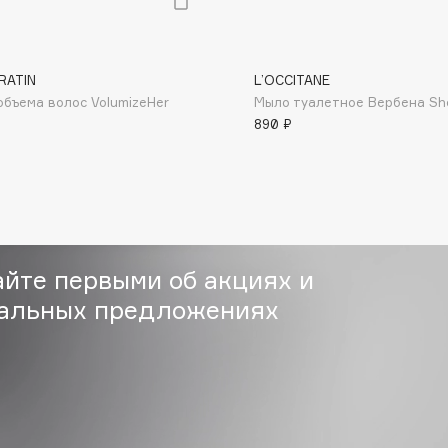
RATIN
L’OCCITANE
объема волос VolumizeHer
Мыло туалетное Вербена Sh
Institute Estelare
890 ₽
Instytutum
invisibobble
IS Clinical
айте первыми об акциях и
альных предложениях
Jo Malone London
Juliette Has A Gun
Juvena