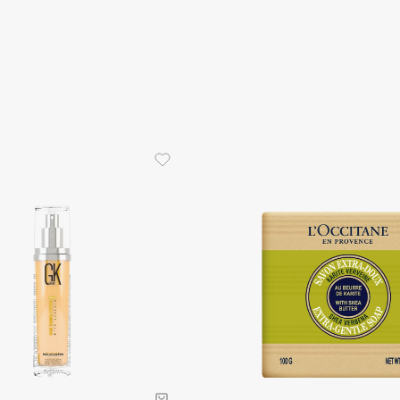
Gourmandise
Grace Day
Guerlain
Guess
Holika Holika
Holly Polly
Holy Land