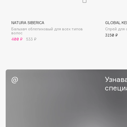
I
NATURA SIBERICA
GLOBAL KE
Бальзам облепиховый для всех типов
Спрей для 
I Love My Hair
INGLOT
волос
3150 ₽
400 ₽
533 ₽
Iceberg
Initio
Icon Skin
Insight Professional
Influence Beauty
Institut Esthederm
Узнав
специ
J
James Read
Janeke
Jan Marini
Jimmy Choo
ЭКСКЛЮЗИВ
JMsolution
Jane Iredale