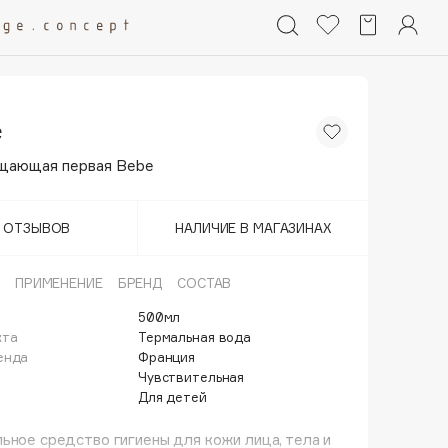
e
щающая первая Bebe
Т ОТЗЫВОВ
НАЛИЧИЕ В МАГАЗИНАХ
ПРИМЕНЕНИЕ
БРЕНД
СОСТАВ
500мл
кта
Термальная вода
енда
Франция
Чувствительная
Для детей
ьное средство гигиены для кожи лица, тела и