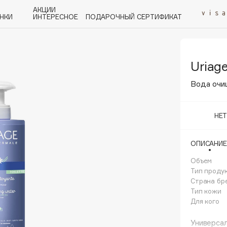
АКЦИИ
НКИ
ИНТЕРЕСНОЕ
ПОДАРОЧНЫЙ СЕРТИФИКАТ
Uriag
P
Q
R
S
T
U
V
W
Y
Z
А - Я
Вода очи
НЕ
ОПИСАНИЕ
Angiopharm
KIKO Milano
Объем
Тип проду
Estée Lauder
Страна бр
Clarins
Тип кожи
Для кого
Универсал