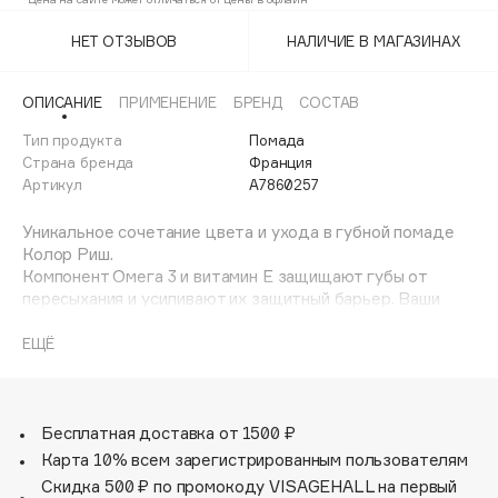
109
Adele for you
Финал лета
НЕТ ОТЗЫВОВ
НАЛИЧИЕ В МАГАЗИНАХ
Advante
111
ЭКСКЛЮЗИВ
1 АВГ - 31 АВГ
Aesop
112
ОПИСАНИЕ
ПРИМЕНЕНИЕ
БРЕНД
СОСТАВ
Age Stop
ЭКСКЛЮЗИВ
Тип продукта
Помада
116
AHFA Cosmetics
Страна бренда
Франция
Ajmal
Артикул
A7860257
131
Alix Avien
Уникальное сочетание цвета и ухода в губной помаде
133
Allies of Skin
Колор Риш.
AMAN
Компонент Омега 3 и витамин Е защищают губы от
134
пересыхания и усиливают их защитный барьер. Ваши
Amina Daudova Brushes
губы вновь увлажненные и нежные
135
Amouage
ЕЩЁ
Amuleto Di Casa
136
Angiopharm
ЭКСКЛЮЗИВ
141
Annbeauty
Бесплатная доставка от 1500 ₽
144
Карта 10% всем зарегистрированным пользователям
Anua
Скидка 500 ₽ по промокоду VISAGEHALL на первый
Apadent