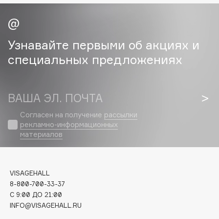
Cadence
Capelli Dorati
Узнавайте первыми об акциях и
Carbon Theory
специальных предложениях
Carmex
Carolina Herrera
Catrice
ВАША ЭЛ. ПОЧТА
Celimax
Согласен на получение
рассылки
Cettua
рекламно-информационных
Chupa Chups
материалов
Clarette
Clarins
Clarins Precious
НОВИНКА
VISAGEHALL
8-800-700-33-37
Clinique
C 9:00 ДО 21:00
Clive Christian
INFO@VISAGEHALL.RU
Club De Nuit