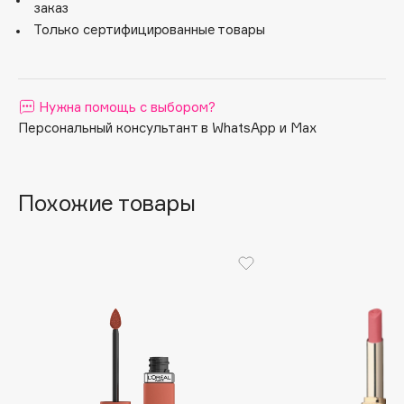
228
заказ
Apagard
Только сертифицированные товары
229
Aravia Professional
Arcadia
230
Archetype
Нужна помощь с выбором?
232
Architect Demidoff
Персональный консультант в WhatsApp и Max
238
ARIVE MAKEUP
Art&Fact
245
Похожие товары
Art-Visage
256
Artdeco
Astra
265
Atelier Rebul
302
Augustinus Bader
Aveda
330
Avene
335
340