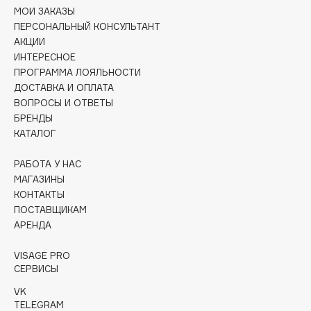
Collagenina
МОИ ЗАКАЗЫ
ПЕРСОНАЛЬНЫЙ КОНСУЛЬТАНТ
Consly
АКЦИИ
Corimo
ИНТЕРЕСНОЕ
CosRX
ПРОГРАММА ЛОЯЛЬНОСТИ
Cottolina
ДОСТАВКА И ОПЛАТА
ВОПРОСЫ И ОТВЕТЫ
Crescina
БРЕНДЫ
Cunzite
КАТАЛОГ
Curaprox
РАБОТА У НАС
МАГАЗИНЫ
D
КОНТАКТЫ
ПОСТАВЩИКАМ
АРЕНДА
d'Alba
DABO
VISAGE PRO
DARLING*
СЕРВИСЫ
Darphin
VK
Davines
TELEGRAM