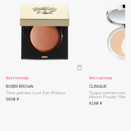
Biomed
Biorepair
Blanx
Blistex
BLOME
Boadicea The Victorious
Bobbi Brown
BOOMSHOP
BORK
Brunello Cucinelli
бестселлер
бестселлер
Bvlgari
BOBBI BROWN
CLINIQUE
by TERRY
Тени для век Luxe Eye Shadow
Пудра компактная с
Almost Powder Make-
5650 ₽
BY WISHTREND
6190 ₽
Byredo
C