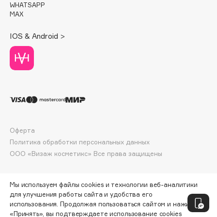
WHATSAPP
Deonica
MAX
Dessange
Dior
IOS & Android >
Divage
Dolce & Gabbana
Dolomit
Dorco
DP Daily Perfection
Dr. Vranjes Firenze
Dr.Althea
Оферта
Политика обработки персональных данных
Dr.Ceuracle
ООО «Визаж косметикс» Все права защищены
Dr.Jart+
DSD de Luxe
Dyson
Мы используем файлы cookies и технологии веб-аналитики
для улучшения работы сайта и удобства его
использования. Продолжая пользоваться сайтом и нажимая
«Принять», вы подтверждаете использование cookies