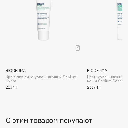
B
Babor
Baffy
Balmain Hair Couture
ЭКСКЛЮЗИВ
Banderas
Basicare
Batiste
Beauty Bomb
BIODERMA
BIODERMA
Beauty Pati
Крем для лица увлажняющий Sebium
Крем увлажняющий д
Beautyblades
Hydra
кожи Sebium Sensitiv
НОВИНКА
2134 ₽
2317 ₽
beautyblender
Bebble
Beverly Hills Polo Club
Biodance
С этим товаром покупают
Bioderma