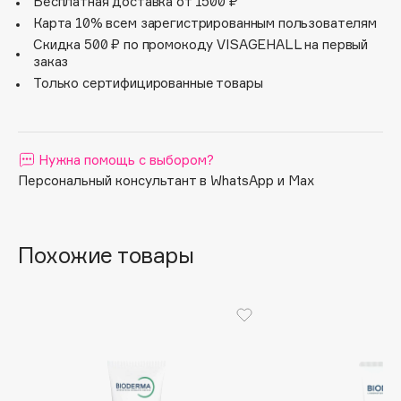
увлажняют, запирая влагу в коже. Эффект длится 24
Бесплатная доставка от 1500 ₽
часа.
Apagard
Карта 10% всем зарегистрированным пользователям
Скидка 500 ₽ по промокоду VISAGEHALL на первый
Aravia Professional
заказ
Arcadia
Только сертифицированные товары
Archetype
Architect Demidoff
ARIVE MAKEUP
Нужна помощь с выбором?
Art&Fact
Персональный консультант в WhatsApp и Max
Art-Visage
Artdeco
Astra
Похожие товары
Atelier Rebul
Augustinus Bader
Aveda
Avene