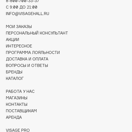
8-800-700-33-37
Collagenina
C 9:00 ДО 21:00
Consly
INFO@VISAGEHALL.RU
Corimo
МОИ ЗАКАЗЫ
CosRX
ПЕРСОНАЛЬНЫЙ КОНСУЛЬТАНТ
Cottolina
АКЦИИ
Crescina
ИНТЕРЕСНОЕ
Cunzite
ПРОГРАММА ЛОЯЛЬНОСТИ
ДОСТАВКА И ОПЛАТА
Curaprox
ВОПРОСЫ И ОТВЕТЫ
БРЕНДЫ
КАТАЛОГ
D
РАБОТА У НАС
d'Alba
МАГАЗИНЫ
DABO
КОНТАКТЫ
ПОСТАВЩИКАМ
DARLING*
АРЕНДА
Darphin
Davines
VISAGE PRO