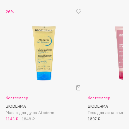
Biomed
Biorepair
20%
Blanx
Blistex
BLOME
Boadicea The Victorious
Bobbi Brown
BOOMSHOP
BORK
Brunello Cucinelli
Bvlgari
by TERRY
бестселлер
бестселлер
BY WISHTREND
BIODERMA
BIODERMA
Byredo
Масло для душа Atoderm
Гель для лица очища
1146 ₽
1848 ₽
1097 ₽
C