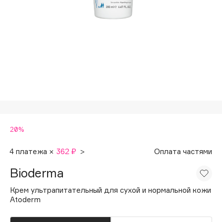
Подарки
Tom Ford
HFC
Для дома
Angiopharm
Техника
KIKO Milano
Estée Lauder
Clarins
0 - 9
20%
100BON
22|11
4 платежа ×
362 ₽
>
Оплата частями
Bioderma
A
Крем ультрапитательный для сухой и нормальной кожи
Atoderm
Acqua di Parma
Acque di Italia