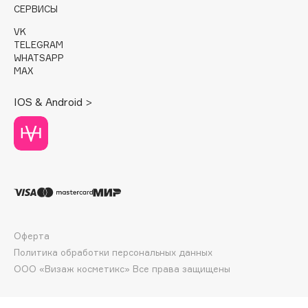
СЕРВИСЫ
Deonica
Dessange
VK
TELEGRAM
Dior
WHATSAPP
Divage
MAX
Dolce & Gabbana
IOS & Android >
Dolomit
Dorco
DP Daily Perfection
Dr. Vranjes Firenze
Dr.Althea
Dr.Ceuracle
Dr.Jart+
Оферта
DSD de Luxe
Политика обработки персональных данных
Dyson
ООО «Визаж косметикс» Все права защищены