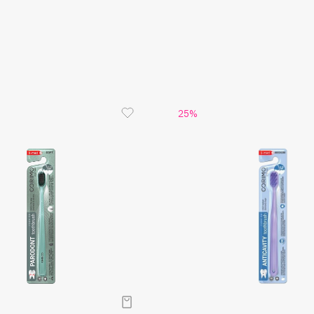
Aveda
Avene
25%
Boadicea The Victorious
Bobbi Brown
BOOMSHOP
BORK
Brunello Cucinelli
Bvlgari
by TERRY
BY WISHTREND
Byredo