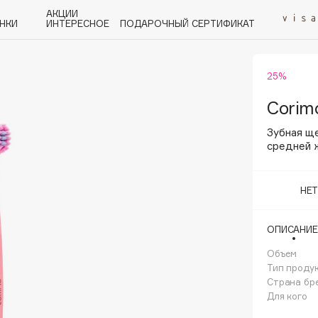
АКЦИИ
НКИ
ИНТЕРЕСНОЕ
ПОДАРОЧНЫЙ СЕРТИФИКАТ
25%
P
Q
R
S
T
U
V
W
Y
Z
А - Я
Corim
Зубная ще
средней 
НЕ
Angiopharm
KIKO Milano
ОПИСАНИЕ
Estée Lauder
Объем
Clarins
Тип проду
Страна бр
Для кого