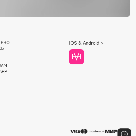
E PRO
IOS & Android >
СЫ
RAM
APP