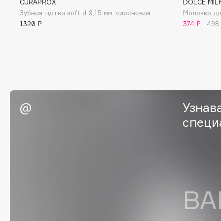
CURAPROX
DOLCE MIL
Зубная щетка soft d 0,15 мм, сиреневая
Молочко дл
G
1320 ₽
374 ₽
498
Garnier
Giardino Magico
Gecko
Gillette
Geltek
Givenchy
Genosys
Global Keratin
ЭКСКЛЮЗИВ
Global White
Geomar
Узнав
специ
H
Hadat Cosmetics
HELIBEAUTY
Hamis
Hempz
ВА
Hapica
HFC