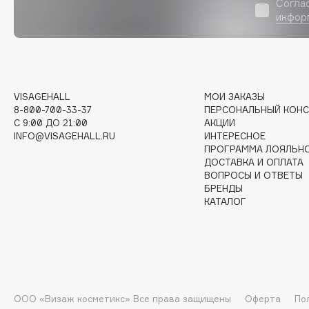
Согла
инфор
I
I Love My Hair
INGLOT
VISAGEHALL
МОИ ЗАКАЗЫ
Iceberg
Initio
8-800-700-33-37
ПЕРСОНАЛЬНЫЙ КОНС
Icon Skin
Insight Professional
C 9:00 ДО 21:00
АКЦИИ
INFO@VISAGEHALL.RU
ИНТЕРЕСНОЕ
Influence Beauty
Institut Esthederm
ПРОГРАММА ЛОЯЛЬН
ДОСТАВКА И ОПЛАТА
ВОПРОСЫ И ОТВЕТЫ
БРЕНДЫ
КАТАЛОГ
J
James Read
Janeke
Jan Marini
Jimmy Choo
ЭКСКЛЮЗИВ
JMsolution
Jane Iredale
ООО «Визаж косметикс» Все права защищены
Оферта
По