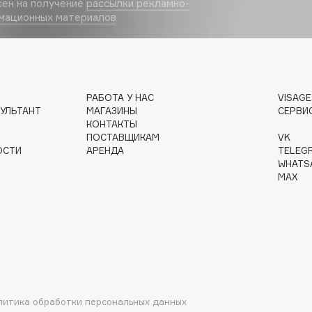
сен на получение
рассылки рекламно-
мационных материалов
Institute Estelare
РАБОТА У НАС
VISAG
Instytutum
УЛЬТАНТ
МАГАЗИНЫ
СЕРВИ
invisibobble
КОНТАКТЫ
ПОСТАВЩИКАМ
VK
IS Clinical
ОСТИ
АРЕНДА
TELEG
WHATS
MAX
Jo Malone London
Juliette Has A Gun
Juvena
литика обработки персональных данных