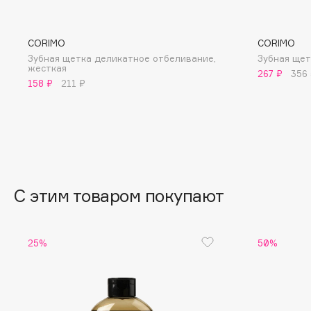
BLOME
CORIMO
CORIMO
Зубная щетка деликатное отбеливание,
Зубная щет
жесткая
C
267 ₽
356
158 ₽
211 ₽
Cadence
Chupa Chups
Capelli Dorati
Clarette
Carbon Theory
Clarins
Carmex
Clarins Precious
НОВИНКА
Carolina Herrera
Clinique
С этим товаром покупают
Catrice
Clive Christian
Celimax
Club De Nuit
25%
50%
Cettua
Collagenina