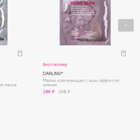
бестселлер
DARLING*
Маска освежающая с wow-эффектом
я маска
cияния
208 ₽
260 ₽