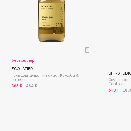
D
d'Alba
Dior
DABO
Divage
DARLING*
Dolce & Gabbana
Darphin
Dolomit
Davines
Dorco
Deonica
DP Daily Perfection
бестселлер
Dessange
Dr. Vranjes Firenze
ECOLATIER
SHIKSTUDI
Гель для душа Питание Жожоба &
Папайя
Скульптор 
Contour
363 ₽
484 ₽
549 ₽
109
E
Eat My
Ella Bartsueva Brushes
Ecolatier
EMBRACE Haircare
Ecotools
Emmanuelle Jane
EGG
Enough