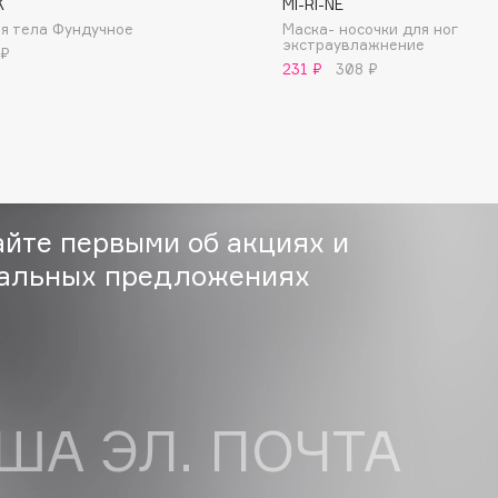
K
MI-RI-NE
я тела Фундучное
Маска- носочки для ног
экстраувлажнение
 ₽
231 ₽
308 ₽
Gourmandise
Grace Day
Guerlain
Guess
айте первыми об акциях и
альных предложениях
Holika Holika
Holly Polly
ША ЭЛ. ПОЧТА
Holy Land