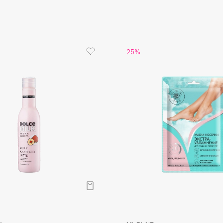
Eva Mosaic
Ex Nihilo
EXOARI L
25%
Fragrance Du Bois
Frederic Malle
Frudia
Funny Organix