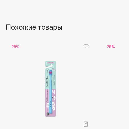
Aravia Professional
Alix Avien
Arcadia
Allies of Skin
Archetype
AMAN
Похожие товары
B
25%
25%
Babor
beautyblender
Baffy
Bebble
Balmain Hair Couture
Beverly Hills Polo Club
ЭКСКЛЮЗИВ
Biodance
Banderas
Bioderma
Basicare
Biomed
Batiste
Biorepair
Beauty Bomb
Blanx
Beauty Pati
Blistex
Beautyblades
НОВИНКА