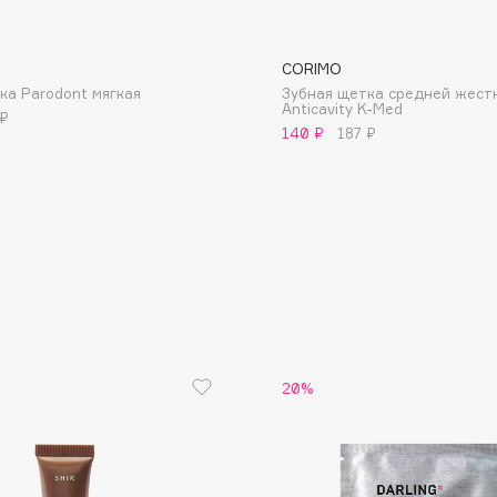
CORIMO
ка Parodont мягкая
Зубная щетка средней жест
Anticavity K-Med
 ₽
140 ₽
187 ₽
Consly
Corimo
CosRX
Cottolina
Crescina
Cunzite
Curaprox
20%