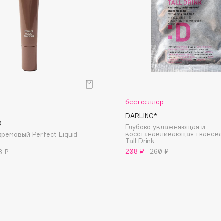
Dr.Althea
Dr.Ceuracle
Dr.Jart+
DSD de Luxe
Dyson
бестселлер
DARLING*
O
Глубоко увлажняющая и
восстанавливающая тканева
кремовый Perfect Liquid
Tall Drink
208 ₽
260 ₽
8 ₽
Estée Lauder
Etat Pur
Etude House
Etude organix