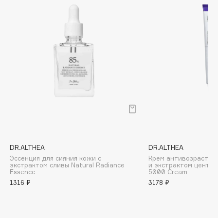
Biomed
Biorepair
Blanx
Blistex
BLOME
Boadicea The Victorious
Bobbi Brown
BOOMSHOP
BORK
Brunello Cucinelli
Bvlgari
DR.ALTHEA
DR.ALTHEA
by TERRY
Эссенция для сияния кожи с
Крем антивозрастно
экстрактом сливы Natural Radiance
и экстрактом центел
BY WISHTREND
Essence
5000 Cream
Byredo
1316 ₽
3178 ₽
C