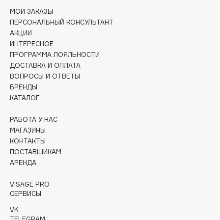
Collagenina
МОИ ЗАКАЗЫ
Consly
ПЕРСОНАЛЬНЫЙ КОНСУЛЬТАНТ
Corimo
АКЦИИ
ИНТЕРЕСНОЕ
CosRX
ПРОГРАММА ЛОЯЛЬНОСТИ
Cottolina
ДОСТАВКА И ОПЛАТА
Crescina
ВОПРОСЫ И ОТВЕТЫ
БРЕНДЫ
Cunzite
КАТАЛОГ
Curaprox
РАБОТА У НАС
МАГАЗИНЫ
D
КОНТАКТЫ
ПОСТАВЩИКАМ
d'Alba
АРЕНДА
DABO
VISAGE PRO
DARLING*
СЕРВИСЫ
Darphin
VK
Davines
TELEGRAM