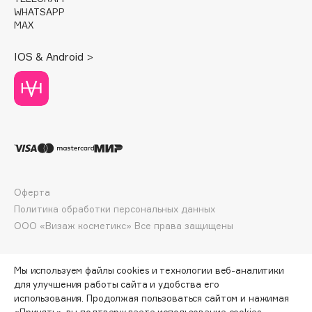
Deonica
WHATSAPP
MAX
Dessange
Dior
IOS & Android >
Divage
Dolce & Gabbana
Dolomit
Dorco
DP Daily Perfection
Dr. Vranjes Firenze
Dr.Althea
Оферта
Dr.Ceuracle
Политика обработки персональных данных
Dr.Jart+
ООО «Визаж косметикс» Все права защищены
DSD de Luxe
Dyson
Мы используем файлы cookies и технологии веб-аналитики
для улучшения работы сайта и удобства его
использования. Продолжая пользоваться сайтом и нажимая
«Принять», вы подтверждаете использование cookies