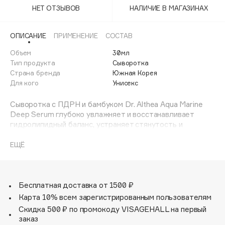
Adele for you
НЕТ ОТЗЫВОВ
НАЛИЧИЕ В МАГАЗИНАХ
Финал лета
Advante
ЭКСКЛЮЗИВ
1 АВГ - 31 АВГ
ОПИСАНИЕ
ПРИМЕНЕНИЕ
СОСТАВ
Aesop
Age Stop
Объем
30мл
ЭКСКЛЮЗИВ
Тип продукта
Сыворотка
AHFA Cosmetics
Страна бренда
Южная Корея
Ajmal
Для кого
Унисекс
Alix Avien
Сыворотка с ПДРН и бамбуком Dr. Althea Aqua Marine
Allies of Skin
Deep Serum глубоко увлажняет и восстанавливает
AMAN
гидролипидный баланс, устраняет стянутость и
шелушение, препятствует обезвоженности. Успокаивает
Amina Daudova Brushes
раздражённую кожу, снимает красноту и зуд,
ЕЩЁ
Amouage
способствует заживлению воспалений. Содержит
пантенол, гвайазулен, 3 вида гиалуроновой кислоты,
Amuleto Di Casa
экстракты водорослей, агавы и центеллы.
Angiopharm
ЭКСКЛЮЗИВ
Бесплатная доставка от 1500 ₽
Annbeauty
Карта 10% всем зарегистрированным пользователям
Anua
Скидка 500 ₽ по промокоду VISAGEHALL на первый
заказ
Apadent