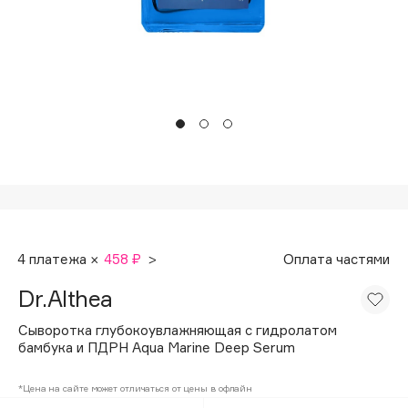
Подарки
Tom Ford
HFC
Для дома
Angiopharm
Техника
KIKO Milano
Estée Lauder
Clarins
0 - 9
100BON
4 платежа ×
458 ₽
>
Оплата частями
22|11
Dr.Althea
A
Сыворотка глубокоувлажняющая с гидролатом
бамбука и ПДРН Aqua Marine Deep Serum
Acqua di Parma
*Цена на сайте может отличаться от цены в офлайн
Acque di Italia