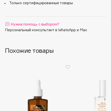
Только сертифицированные товары
Apagard
Aravia Professional
Arcadia
Нужна помощь с выбором?
Archetype
Персональный консультант в WhatsApp и Max
Architect Demidoff
ARIVE MAKEUP
Art&Fact
Похожие товары
Art-Visage
Artdeco
Astra
Atelier Rebul
Augustinus Bader
Aveda
Avene