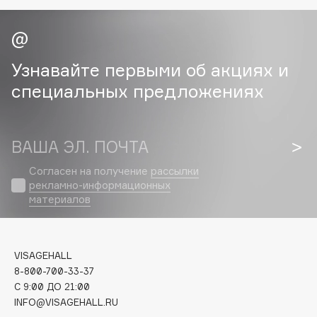
Cadence
Capelli Dorati
Узнавайте первыми об акциях и
Carbon Theory
специальных предложениях
Carmex
Carolina Herrera
Catrice
ВАША ЭЛ. ПОЧТА
Celimax
Cettua
Согласен на получение
рассылки
рекламно-информационных
Chupa Chups
материалов
Clarette
Clarins
Clarins Precious
VISAGEHALL
Clinique
8-800-700-33-37
Clive Christian
C 9:00 ДО 21:00
INFO@VISAGEHALL.RU
Club De Nuit