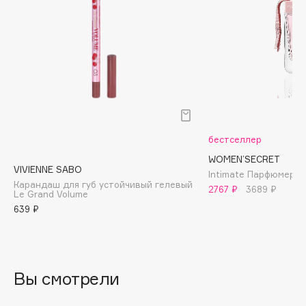
Biomed
Biorepair
Blanx
Blistex
BLOME
Boadicea The Victorious
Bobbi Brown
BOOMSHOP
бестселлер
BORK
WOMЕN’SECRET
VIVIENNE SABO
Intimate Парфюмерна
Brunello Cucinelli
Карандаш для губ устойчивый гелевый
2767 ₽
3689 ₽
Le Grand Volume
Bvlgari
639 ₽
by TERRY
BY WISHTREND
Byredo
Вы смотрели
C