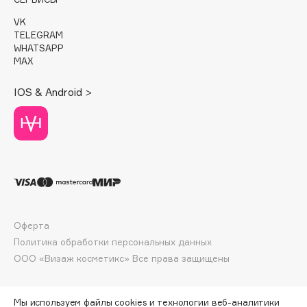
E
VK
Eat My
TELEGRAM
WHATSAPP
Ecolatier
MAX
Ecotools
EGIA
IOS & Android >
Eigshow
Elemis
Elian Russia
Elie Saab
Ella Bartsueva Brushes
EMBRACE Haircare
Emmanuelle Jane
Оферта
Политика обработки персональных данных
Enough
ООО «Визаж косметикс» Все права защищены
EpilProfi
Erborian
Essence
Мы используем файлы cookies и технологии веб-аналитики