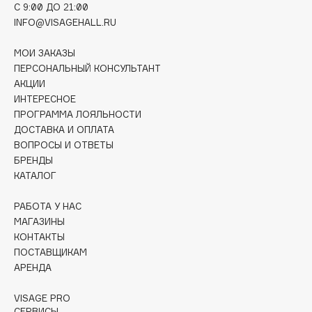
C 9:00 ДО 21:00
Deonica
INFO@VISAGEHALL.RU
Dessange
Dior
МОИ ЗАКАЗЫ
ПЕРСОНАЛЬНЫЙ КОНСУЛЬТАНТ
Divage
АКЦИИ
Dolce & Gabbana
ИНТЕРЕСНОЕ
Dolomit
ПРОГРАММА ЛОЯЛЬНОСТИ
Dorco
ДОСТАВКА И ОПЛАТА
ВОПРОСЫ И ОТВЕТЫ
DP Daily Perfection
БРЕНДЫ
Dr. Vranjes Firenze
КАТАЛОГ
Dr.Althea
РАБОТА У НАС
Dr.Ceuracle
МАГАЗИНЫ
Dr.Jart+
КОНТАКТЫ
DSD de Luxe
ПОСТАВЩИКАМ
Dyson
АРЕНДА
VISAGE PRO
СЕРВИСЫ