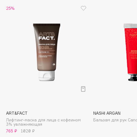
25%
Cadence
Capelli Dorati
Carbon Theory
Carmex
Carolina Herrera
Catrice
Celimax
Cettua
Chupa Chups
Clarette
Clarins
Clarins Precious
НОВИНКА
ART&FACT
NASHI ARGAN
Clinique
Лифтинг-маска для лица с кофеином
Бальзам для рук Can
Clive Christian
3% увлажняющая
765 ₽
1020 ₽
Club De Nuit