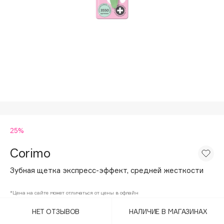
Подарки
Tom Ford
HFC
Для дома
Angiopharm
Техника
KIKO Milano
Estée Lauder
Clarins
0 - 9
25%
100BON
22|11
Corimo
Зубная щетка экспресс-эффект, средней жесткости
A
*Цена на сайте может отличаться от цены в офлайн
Acqua di Parma
НЕТ ОТЗЫВОВ
НАЛИЧИЕ В МАГАЗИНАХ
Acque di Italia