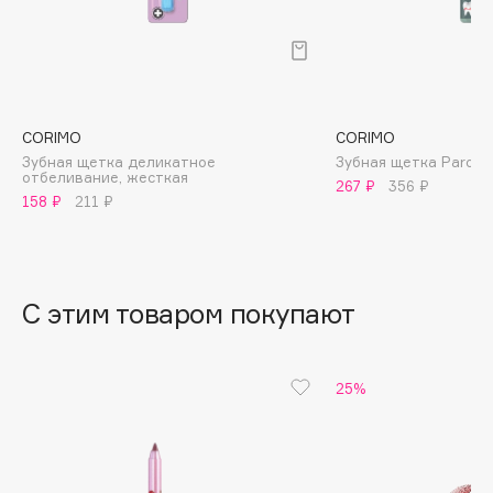
B
Babor
Baffy
Balmain Hair Couture
ЭКСКЛЮЗИВ
CORIMO
CORIMO
Banderas
Зубная щетка деликатное
Зубная щетка Parodo
отбеливание, жесткая
267 ₽
356 ₽
Basicare
158 ₽
211 ₽
Batiste
Beauty Bomb
Beauty Pati
С этим товаром покупают
Beautyblades
НОВИНКА
beautyblender
Bebble
25%
Beverly Hills Polo Club
Biodance
Bioderma