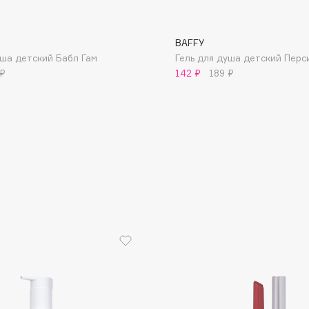
BAFFY
уша детский Бабл Гам
Гель для душа детский Перс
 ₽
142 ₽
189 ₽
Consly
Corimo
CosRX
Cottolina
Crescina
Cunzite
Curaprox