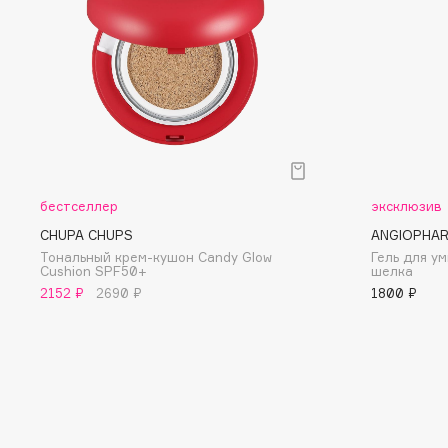
D
d'Alba
Dior
DABO
Divage
DARLING*
Dolce & Gabbana
Darphin
Dolomit
Davines
Dorco
Deonica
DP Daily Perfection
бестселлер
эксклюзив
Dessange
Dr. Vranjes Firenze
CHUPA CHUPS
ANGIOPHA
Тональный крем-кушон Candy Glow
Гель для у
Cushion SPF50+
шелка
2152 ₽
2690 ₽
1800 ₽
E
Eat My
Ella Bartsueva Brushes
Ecolatier
EMBRACE Haircare
Ecotools
Emmanuelle Jane
EGG
Enough