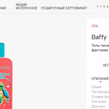
АКЦИИ
НКИ
ИНТЕРЕСНОЕ
ПОДАРОЧНЫЙ СЕРТИФИКАТ
25%
P
Q
R
S
T
U
V
W
Y
Z
А - Я
Baffy
Гель-пена
фантазия
НЕ
Angiopharm
KIKO Milano
ОПИСАНИЕ
Estée Lauder
Объем
Clarins
Тип проду
Страна бр
Тип кожи
Для кого