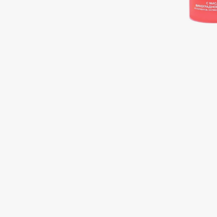
Подарки
0 - 9
Для дома
100BON
22|11
Техника
A
Acqua di Parma
Amina Daudova Brushes
Acque di Italia
Amouage
Adele for you
Amuleto Di Casa
Advante
Angiopharm
ЭКСКЛЮЗИВ
ЭКСКЛЮЗИВ
Aesop
Annbeauty
Age Stop
Anua
ЭКСКЛЮЗИВ
Apadent
AHFA Cosmetics
Apagard
Ajmal