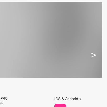
E PRO
IOS & Android >
СЫ