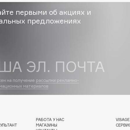
Eva Mosaic
айте первыми об акциях и
Ex Nihilo
альных предложениях
EXOARI L
ША ЭЛ. ПОЧТА
сен на получение
рассылки рекламно-
Fragrance Du Bois
мационных материалов
Frederic Malle
Frudia
Funny Organix
РАБОТА У НАС
VISAG
УЛЬТАНТ
МАГАЗИНЫ
СЕРВИ