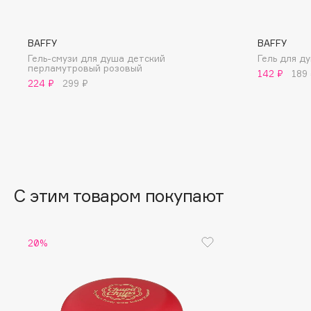
BLOME
BAFFY
BAFFY
Гель-смузи для душа детский
Гель для д
перламутровый розовый
C
142 ₽
189
224 ₽
299 ₽
Cadence
Chupa Chups
Capelli Dorati
Clarette
Carbon Theory
Clarins
Carmex
Clarins Precious
НОВИНКА
Carolina Herrera
Clinique
С этим товаром покупают
Catrice
Clive Christian
Celimax
Club De Nuit
20%
Cettua
Collagenina