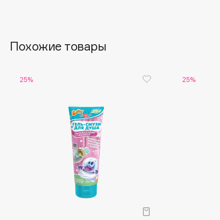
Aravia Professional
Alix Avien
Arcadia
Allies of Skin
Archetype
AMAN
Похожие товары
B
25%
25%
Babor
beautyblender
Baffy
Bebble
Balmain Hair Couture
Beverly Hills Polo Club
ЭКСКЛЮЗИВ
Biodance
Banderas
Bioderma
Basicare
Biomed
Batiste
Biorepair
Beauty Bomb
Blanx
Beauty Pati
Blistex
Beautyblades
НОВИНКА