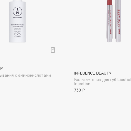
Dr.Althea
Dr.Ceuracle
Dr.Jart+
DSD de Luxe
Dyson
RM
INFLUENCE BEAUTY
мывания с аминокислотами
Бальзам-стик для губ Lipstic
Injection
739 ₽
Estée Lauder
Etat Pur
Etude House
Etude organix