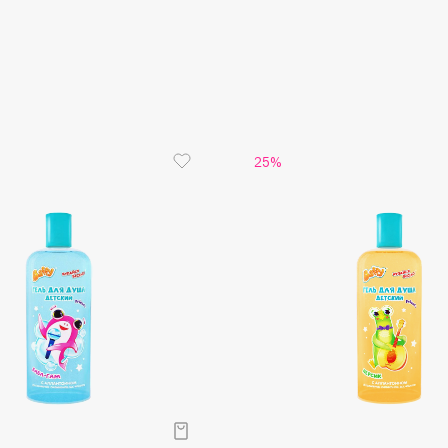
Aveda
Avene
25%
Boadicea The Victorious
Bobbi Brown
BOOMSHOP
BORK
Brunello Cucinelli
Bvlgari
by TERRY
BY WISHTREND
Byredo