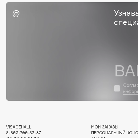
EGIA
EpilProfi
Узнав
Eigshow
Erborian
специ
Elemis
Essence
Elian Russia
Essential Parfums Paris
Elie Saab
Estrâde
ВА
F
Согла
FANE
Flipper
инфор
Farmstay
FLOEMA
Felce Azzurra
Floraïku
Fillerina
Forlle'd
ЭКСКЛЮЗИВ
Fiona Franchimon
VISAGEHALL
МОИ ЗАКАЗЫ
8-800-700-33-37
ПЕРСОНАЛЬНЫЙ КОНС