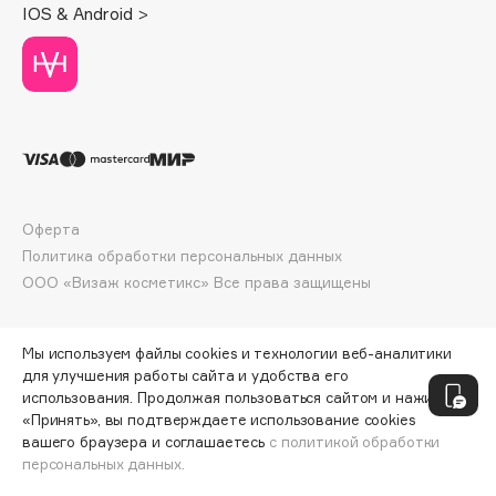
IOS & Android >
Deonica
Dessange
Dior
Divage
Dolce & Gabbana
Dolomit
Dorco
Оферта
DP Daily Perfection
Политика обработки персональных данных
Dr. Vranjes Firenze
ООО «Визаж косметикс» Все права защищены
Dr.Althea
Dr.Ceuracle
Мы используем файлы cookies и технологии веб-аналитики
Dr.Jart+
для улучшения работы сайта и удобства его
DSD de Luxe
использования. Продолжая пользоваться сайтом и нажимая
«Принять», вы подтверждаете использование cookies
Dyson
вашего браузера и соглашаетесь
с политикой обработки
персональных данных.
ДОБАВИТЬ В КОРЗИНУ
74 ₽
99 ₽