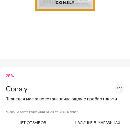
Подарки
Tom Ford
HFC
Для дома
Angiopharm
Техника
KIKO Milano
Estée Lauder
Clarins
0 - 9
25%
100BON
22|11
Consly
Тканевая маска восстанавливающая с пробиотиками
A
*Цена на сайте может отличаться от цены в офлайн
Acqua di Parma
НЕТ ОТЗЫВОВ
НАЛИЧИЕ В МАГАЗИНАХ
Acque di Italia