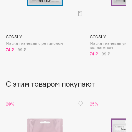
B
Babor
Baffy
Balmain Hair Couture
ЭКСКЛЮЗИВ
CONSLY
CONSLY
Banderas
Маска тканевая с ретинолом
Маска тканевая укр
коллагеном
74 ₽
99 ₽
Basicare
74 ₽
99 ₽
Batiste
Beauty Bomb
Beauty Pati
С этим товаром покупают
Beautyblades
НОВИНКА
beautyblender
Bebble
20%
25%
Beverly Hills Polo Club
Biodance
Bioderma