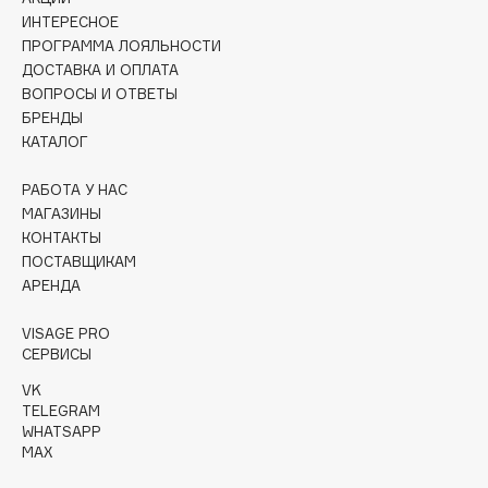
Collagenina
ИНТЕРЕСНОЕ
Consly
ПРОГРАММА ЛОЯЛЬНОСТИ
ДОСТАВКА И ОПЛАТА
Corimo
ВОПРОСЫ И ОТВЕТЫ
CosRX
БРЕНДЫ
Cottolina
КАТАЛОГ
Crescina
РАБОТА У НАС
Cunzite
МАГАЗИНЫ
Curaprox
КОНТАКТЫ
ПОСТАВЩИКАМ
АРЕНДА
D
VISAGE PRO
d'Alba
СЕРВИСЫ
DABO
VK
TELEGRAM
DARLING*
WHATSAPP
Darphin
MAX
Davines