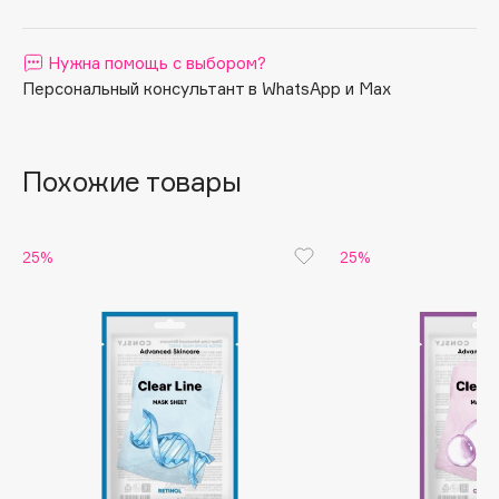
увлажняют её.
Apagard
Aravia Professional
Нужна помощь с выбором?
Персональный консультант в WhatsApp и Max
Arcadia
Archetype
Architect Demidoff
Похожие товары
ARIVE MAKEUP
Art&Fact
Art-Visage
25%
25%
Artdeco
Astra
Atelier Rebul
Augustinus Bader
Aveda
Avene