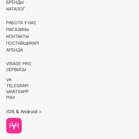
БРЕНДЫ
КАТАЛОГ
Cadence
Capelli Dorati
РАБОТА У НАС
Carbon Theory
МАГАЗИНЫ
КОНТАКТЫ
Carmex
ПОСТАВЩИКАМ
Carolina Herrera
АРЕНДА
Catrice
Celimax
VISAGE PRO
СЕРВИСЫ
Cettua
VK
Chupa Chups
TELEGRAM
Clarette
WHATSAPP
MAX
Clarins
Clarins Precious
IOS & Android >
Clinique
Clive Christian
Club De Nuit