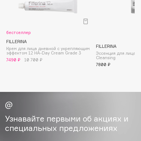
B
Babor
Baffy
бестселлер
Balmain Hair Couture
ЭКСКЛЮЗИВ
FILLERINA
Banderas
FILLERINA
Крем для лица дневной с укрепляющим
эффектом 12 HA-Day Cream Grade 3
Эссенция для лица 
Basicare
Cleansing
7490 ₽
10 700 ₽
Batiste
7800 ₽
Beauty Bomb
Beauty Pati
Beautyblades
НОВИНКА
beautyblender
Bebble
Beverly Hills Polo Club
Узнавайте первыми об акциях и
Biodance
специальных предложениях
Bioderma