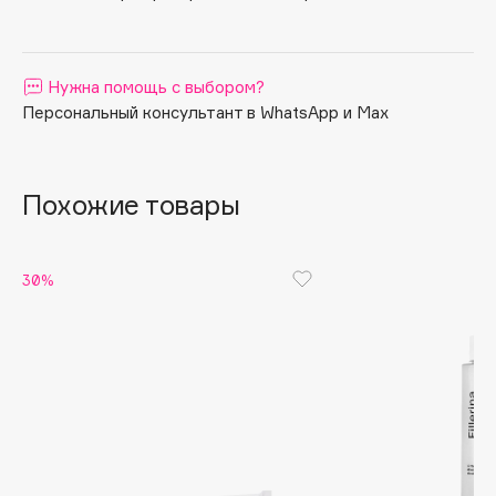
Apagard
Aravia Professional
Нужна помощь с выбором?
Arcadia
Персональный консультант в WhatsApp и Max
Archetype
Architect Demidoff
ARIVE MAKEUP
Похожие товары
Art&Fact
Art-Visage
Artdeco
30%
Astra
Atelier Rebul
Augustinus Bader
Aveda
Avene