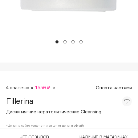
Подарки
Tom Ford
HFC
Для дома
Angiopharm
Техника
KIKO Milano
Estée Lauder
Clarins
0 - 9
100BON
4 платежа ×
1550 ₽
>
Оплата частями
22|11
Fillerina
A
Диски мягкие кератолитические Cleansing
Acqua di Parma
*Цена на сайте может отличаться от цены в офлайн
Acque di Italia
НЕТ ОТЗЫВОВ
НАЛИЧИЕ В МАГАЗИНАХ