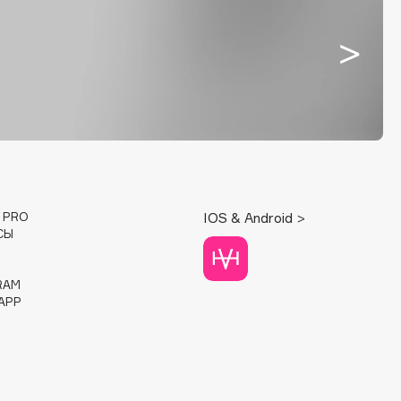
E PRO
IOS & Android >
СЫ
RAM
APP