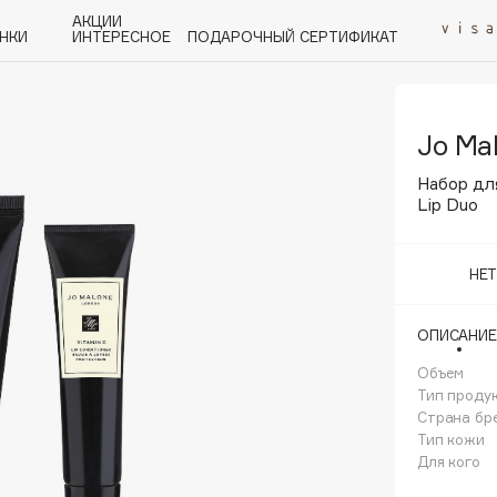
АКЦИИ
НКИ
ИНТЕРЕСНОЕ
ПОДАРОЧНЫЙ СЕРТИФИКАТ
Jo Ma
P
Q
R
S
T
U
V
W
Y
Z
А - Я
Набор для
Lip Duo
НЕ
Angiopharm
ОПИСАНИЕ
KIKO Milano
Объем
Estée Lauder
Тип проду
Clarins
Страна бр
Тип кожи
Для кого