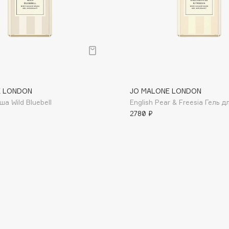
Consly
E LONDON
JO MALONE LONDON
Corimo
ша Wild Bluebell
English Pear & Freesia Гель 
CosRX
2780 ₽
Cottolina
Crescina
Cunzite
Curaprox