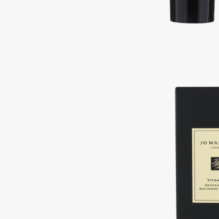
Подарки
0 - 9
Для дома
100BON
22|11
Техника
A
Acqua di Parma
Amina Daudova Brushes
Acque di Italia
Amouage
Adele for you
Amuleto Di Casa
Advante
Angiopharm
ЭКСКЛЮЗИВ
ЭКСКЛЮЗИВ
Aesop
Annbeauty
Age Stop
Anua
ЭКСКЛЮЗИВ
Apadent
AHFA Cosmetics
Apagard
Ajmal