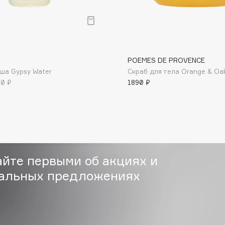
Gourmandise
Grace Day
POEMES DE PROVENCE
уша Gypsy Water
Скраб для тела Orange & Oa
Guerlain
70 ₽
1890 ₽
Guess
айте первыми об акциях и
альных предложениях
Holika Holika
Holly Polly
Holy Land