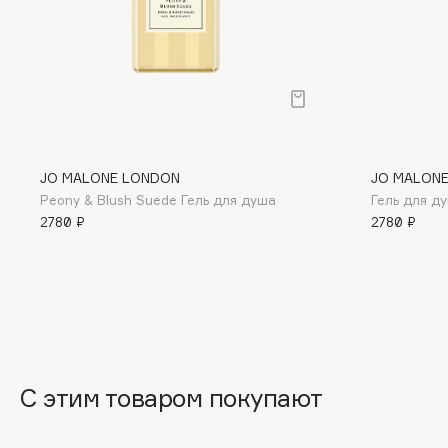
BLOME
C
Cadence
Chupa Chups
JO MALONE LONDON
JO MALON
Capelli Dorati
Clarette
Peony & Blush Suede Гель для душа
Гель для ду
Carbon Theory
Clarins
2780 ₽
2780 ₽
Carmex
Clarins Precious
Carolina Herrera
Clinique
Catrice
Clive Christian
Celimax
Club De Nuit
Cettua
Collagenina
С этим товаром покупают