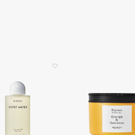
Eva Mosaic
Ex Nihilo
EXOARI L
Fragrance Du Bois
Frederic Malle
Frudia
Funny Organix