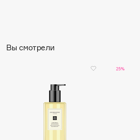
EGIA
EpilProfi
Eigshow
Erborian
Elemis
Essence
Elian Russia
Essential Parfums Paris
Elie Saab
Estrâde
Вы смотрели
25%
F
FANE
Flipper
Farmstay
FLOEMA
Felce Azzurra
Floraïku
Fillerina
Forlle'd
ЭКСКЛЮЗИВ
Fiona Franchimon