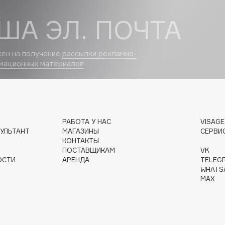
ША ЭЛ. ПОЧТА
сен на получение
рассылки рекламно-
Institute Estelare
мационных материалов
Instytutum
invisibobble
IS Clinical
РАБОТА У НАС
VISAG
УЛЬТАНТ
МАГАЗИНЫ
СЕРВИ
КОНТАКТЫ
ПОСТАВЩИКАМ
VK
ОСТИ
АРЕНДА
TELEG
WHATS
Jo Malone London
MAX
Juliette Has A Gun
Juvena