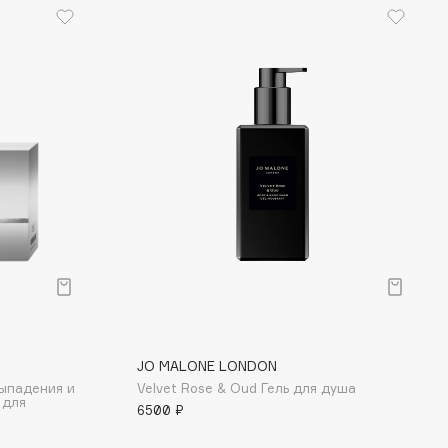
JO MALONE LONDON
выпадения и
Velvet Rose & Oud Гель для душа
 для
6500 ₽