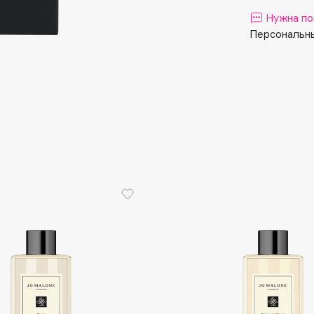
Aveda
Нужна по
Avene
Персональны
Boadicea The Victorious
Bobbi Brown
BOOMSHOP
BORK
Brunello Cucinelli
Bvlgari
by TERRY
BY WISHTREND
Byredo