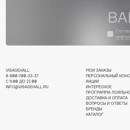
ВА
I
Согла
I Love My Hair
INGLOT
инфор
Iceberg
Initio
Icon Skin
Insight Professional
Influence Beauty
Institut Esthederm
VISAGEHALL
МОИ ЗАКАЗЫ
8-800-700-33-37
ПЕРСОНАЛЬНЫЙ КОНС
C 9:00 ДО 21:00
АКЦИИ
INFO@VISAGEHALL.RU
ИНТЕРЕСНОЕ
J
ПРОГРАММА ЛОЯЛЬН
ДОСТАВКА И ОПЛАТА
James Read
Janeke
ВОПРОСЫ И ОТВЕТЫ
БРЕНДЫ
Jan Marini
Jimmy Choo
ЭКСКЛЮЗИВ
КАТАЛОГ
JMsolution
Jane Iredale