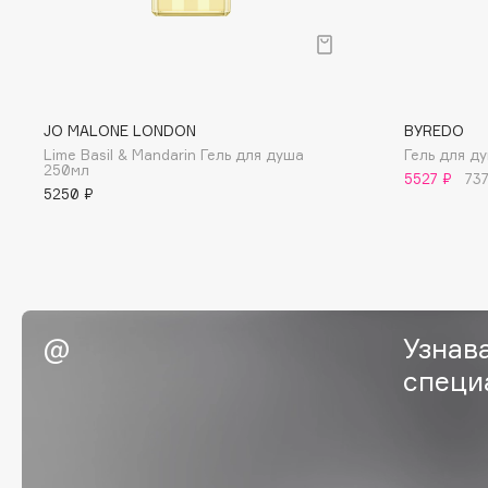
G
Garnier
Giardino Magico
Gecko
Gillette
JO MALONE LONDON
BYREDO
Lime Basil & Mandarin Гель для душа
Гель для д
Geltek
Givenchy
250мл
5527 ₽
73
Genosys
Global Keratin
5250 ₽
ЭКСКЛЮЗИВ
Global White
Geomar
H
Узнав
специ
Hadat Cosmetics
HELIBEAUTY
Hamis
Hempz
Hapica
HFC