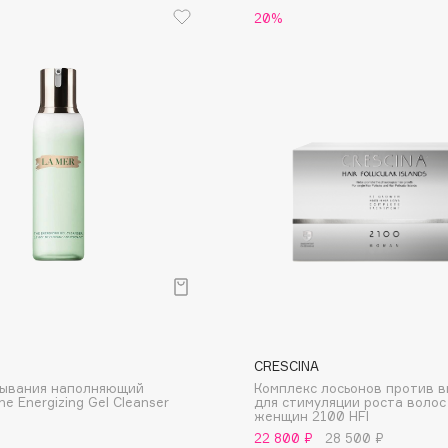
20%
Dr.Althea
Dr.Ceuracle
Dr.Jart+
DSD de Luxe
Dyson
Estée Lauder
CRESCINA
мывания наполняющий
Комплекс лосьонов против 
Etat Pur
e Energizing Gel Cleanser
для стимуляции роста волос
женщин 2100 HFI
Etude House
22 800 ₽
28 500 ₽
Etude organix