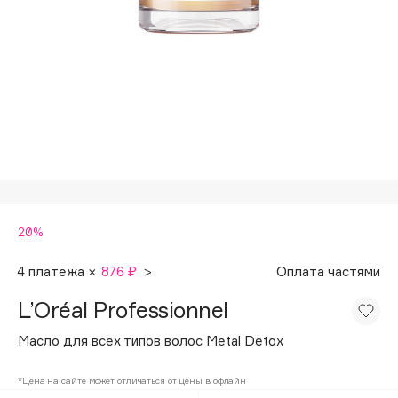
Подарки
Tom Ford
HFC
Для дома
Angiopharm
Техника
KIKO Milano
Estée Lauder
Clarins
0 - 9
20%
100BON
22|11
4 платежа ×
876 ₽
>
Оплата частями
L’Oréal Professionnel
A
Масло для всех типов волос Metal Detox
Acqua di Parma
*Цена на сайте может отличаться от цены в офлайн
Acque di Italia