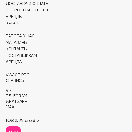
ДОСТАВКА И ОПЛАТА
ВОПРОСЫ И ОТВЕТЫ
Cadence
БРЕНДЫ
Capelli Dorati
КАТАЛОГ
Carbon Theory
Carmex
РАБОТА У НАС
МАГАЗИНЫ
Carolina Herrera
КОНТАКТЫ
Catrice
ПОСТАВЩИКАМ
Celimax
АРЕНДА
Cettua
VISAGE PRO
Chupa Chups
СЕРВИСЫ
Clarette
VK
Clarins
TELEGRAM
WHATSAPP
Clarins Precious
MAX
Clinique
Clive Christian
IOS & Android >
Club De Nuit