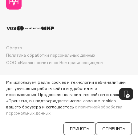
Collagenina
Consly
Corimo
CosRX
Cottolina
Crescina
Оферта
Cunzite
Политика обработки персональных данных
ООО «Визаж косметикс» Все права защищены
Curaprox
Мы используем файлы cookies и технологии веб-аналитики
D
для улучшения работы сайта и удобства его
использования. Продолжая пользоваться сайтом и нажимая
d'Alba
«Принять», вы подтверждаете использование cookies
вашего браузера и соглашаетесь
с политикой обработки
DABO
персональных данных.
ДОБАВИТЬ В КОРЗИНУ
3504 ₽
4380 ₽
DARLING*
Darphin
ПРИНЯТЬ
ОТМЕНИТЬ
Davines